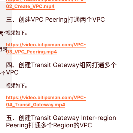
02_Create_VPC.mp4
三、创建VPC Peering打通两个VPC
视频如下。
通两个
https://video.bitipcman.com/VPC-
y组网
03_VPC_Peering.mp4
四、创建Transit Gateway组网打通多个
VPC
通多个
视频如下。
https://video.bitipcman.com/VPC-
04_Transit_Gateway.mp4
五、创建Transit Gateway Inter-region
Peering打通多个Region的VPC