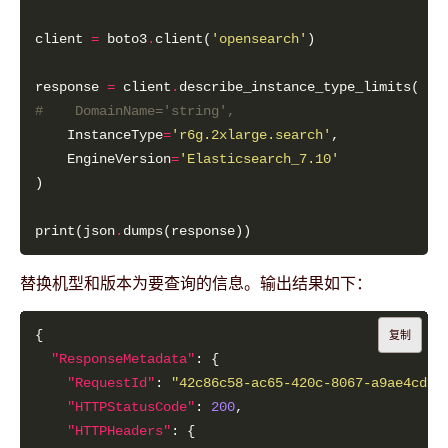
client 
=
 boto3
.
client(
'opensearch'
response 
=
 client
.
#    DomainName='string',
    InstanceType
=
'r6g.2xlarge.search'
    EngineVersion
=
'Elasticsearch_7.10'
print(json
.
替换机型和版本为要查询的信息。输出结果如下：
复制
"ResponseMetadata"
"RequestId"
: 
"42c86c58-ac65-420c-8067-a9ae4cdf5
"HTTPStatusCode"
: 
200
"HTTPHeaders"