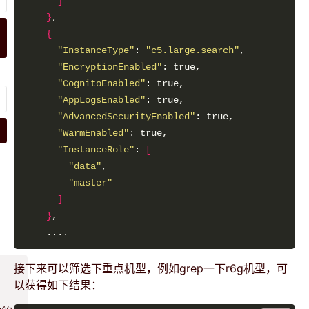
]
}
{
"InstanceType"
: 
"c5.large.search"
"EncryptionEnabled"
"CognitoEnabled"
"AppLogsEnabled"
"AdvancedSecurityEnabled"
"WarmEnabled"
"InstanceRole"
: 
[
"data"
"master"
]
}
接下来可以筛选下重点机型，例如grep一下r6g机型，可
以获得如下结果：