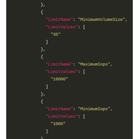
"LimitName"
: 
"MinimumVolumeSize"
"LimitValues"
"35"
"LimitName"
: 
"MaximumIops"
"LimitValues"
"16000"
"LimitName"
: 
"MinimumIops"
"LimitValues"
"1000"