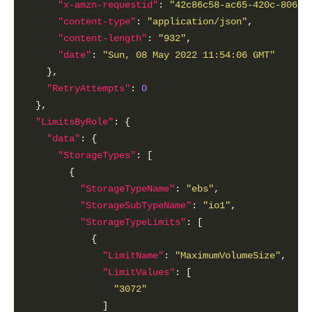
"x-amzn-requestid"
: 
"42c86c58-ac65-420c-8067-
"content-type"
: 
"application/json"
"content-length"
: 
"932"
"date"
: 
"Sun, 08 May 2022 11:54:06 GMT"
"RetryAttempts"
: 
0
"LimitsByRole"
"data"
"StorageTypes"
"StorageTypeName"
: 
"ebs"
"StorageSubTypeName"
: 
"io1"
"StorageTypeLimits"
"LimitName"
: 
"MaximumVolumeSize"
"LimitValues"
"3072"