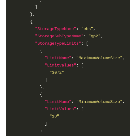
"StorageTypeName"
: 
"ebs"
"StorageSubTypeName"
: 
"gp2"
"StorageTypeLimits"
"LimitName"
: 
"MaximumVolumeSize"
"LimitValues"
"3072"
"LimitName"
: 
"MinimumVolumeSize"
"LimitValues"
"10"