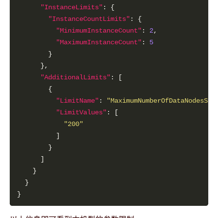
"InstanceLimits"
"InstanceCountLimits"
"MinimumInstanceCount"
: 
2
"MaximumInstanceCount"
: 
5
"AdditionalLimits"
"LimitName"
: 
"MaximumNumberOfDataNodesSup
"LimitValues"
"200"