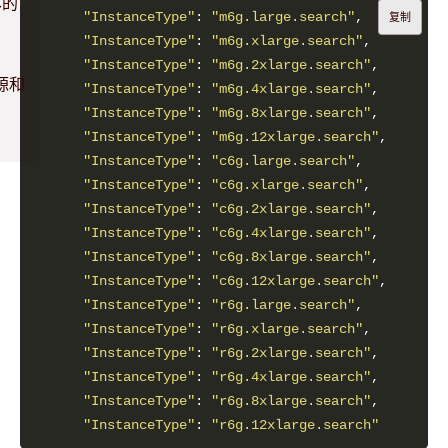
本的
"InstanceType"
: 
"m6g.large.search"
复制
"InstanceType"
: 
"m6g.xlarge.search"
"InstanceType"
: 
"m6g.2xlarge.search"
源和
"InstanceType"
: 
"m6g.4xlarge.search"
"InstanceType"
: 
"m6g.8xlarge.search"
"InstanceType"
: 
"m6g.12xlarge.search"
"InstanceType"
: 
"c6g.large.search"
"InstanceType"
: 
"c6g.xlarge.search"
"InstanceType"
: 
"c6g.2xlarge.search"
"InstanceType"
: 
"c6g.4xlarge.search"
"InstanceType"
: 
"c6g.8xlarge.search"
"InstanceType"
: 
"c6g.12xlarge.search"
"InstanceType"
: 
"r6g.large.search"
"InstanceType"
: 
"r6g.xlarge.search"
"InstanceType"
: 
"r6g.2xlarge.search"
"InstanceType"
: 
"r6g.4xlarge.search"
"InstanceType"
: 
"r6g.8xlarge.search"
"InstanceType"
: 
"r6g.12xlarge.search"