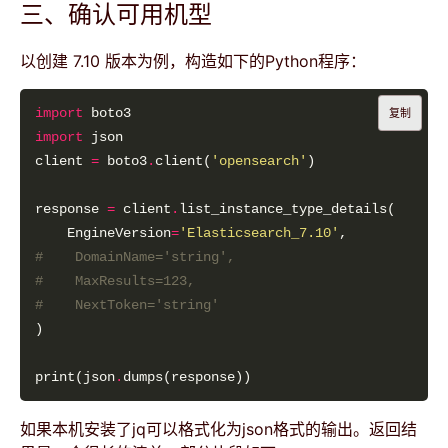
三、确认可用机型
以创建 7.10 版本为例，构造如下的Python程序：
import
复制
import
client 
=
 boto3
.
client(
'opensearch'
response 
=
 client
.
    EngineVersion
=
'Elasticsearch_7.10'
#    DomainName='string',
#    MaxResults=123, 
#    NextToken='string'
print(json
.
如果本机安装了jq可以格式化为json格式的输出。返回结