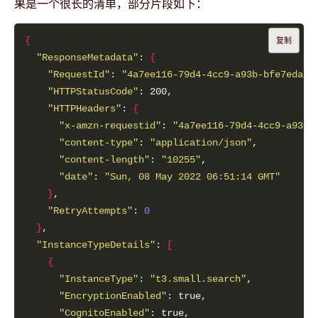
果是一个很长的清单，部分片段如下：
{
复制
"ResponseMetadata"
: 
{
"RequestId"
: 
"4a7ee116-79d4-4cc9-a93b-bfe7eda5f
"HTTPStatusCode"
"HTTPHeaders"
: 
{
"x-amzn-requestid"
: 
"4a7ee116-79d4-4cc9-a93b-
"content-type"
: 
"application/json"
"content-length"
: 
"10255"
"date"
: 
"Sun, 08 May 2022 06:51:14 GMT"
}
"RetryAttempts"
: 
0
}
"InstanceTypeDetails"
: 
[
{
"InstanceType"
: 
"t3.small.search"
"EncryptionEnabled"
"CognitoEnabled"