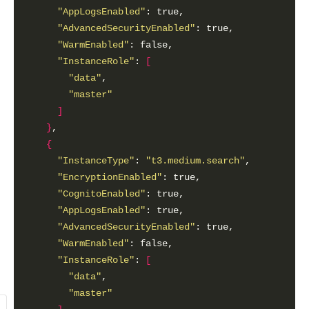
"AppLogsEnabled"
"AdvancedSecurityEnabled"
"WarmEnabled"
"InstanceRole"
: 
[
"data"
"master"
]
}
{
"InstanceType"
: 
"t3.medium.search"
"EncryptionEnabled"
"CognitoEnabled"
"AppLogsEnabled"
"AdvancedSecurityEnabled"
"WarmEnabled"
"InstanceRole"
: 
[
"data"
"master"