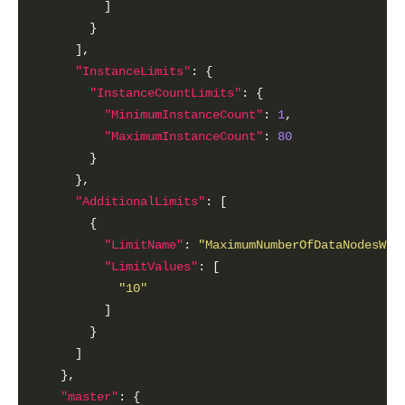
"InstanceLimits"
"InstanceCountLimits"
"MinimumInstanceCount"
: 
1
"MaximumInstanceCount"
: 
80
"AdditionalLimits"
"LimitName"
: 
"MaximumNumberOfDataNodesWit
"LimitValues"
"10"
"master"