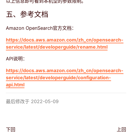
以上信息即可看到本机型的参数限制。
五、参考文档
Amazon OpenSearch官方文档：
https://docs.aws.amazon.com/zh_cn/opensearch-
service/latest/developerguide/rename.html
API说明：
https://docs.aws.amazon.com/zh_cn/opensearch-
service/latest/developerguide/configuration-
api.html
最后修改于 2022-05-09
下回
上回