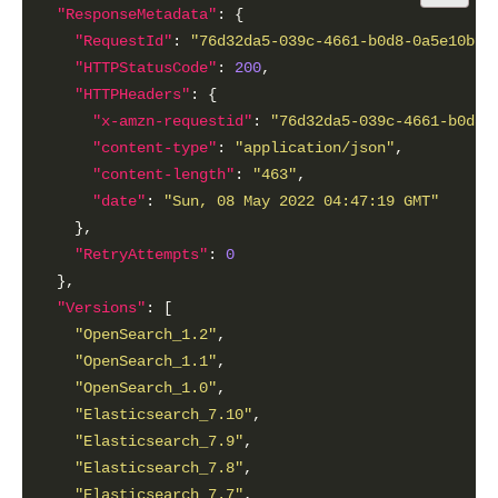
"ResponseMetadata"
"RequestId"
: 
"76d32da5-039c-4661-b0d8-0a5e10bfe
"HTTPStatusCode"
: 
200
"HTTPHeaders"
"x-amzn-requestid"
: 
"76d32da5-039c-4661-b0d8-
"content-type"
: 
"application/json"
"content-length"
: 
"463"
"date"
: 
"Sun, 08 May 2022 04:47:19 GMT"
"RetryAttempts"
: 
0
"Versions"
"OpenSearch_1.2"
"OpenSearch_1.1"
"OpenSearch_1.0"
"Elasticsearch_7.10"
"Elasticsearch_7.9"
"Elasticsearch_7.8"
"Elasticsearch_7.7"