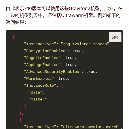
由此表示7.10版本可以使用这些Graviton2机型。此外，在
上边的机型列表中，还包括Ultrawarm机型。例如如下的
返回结果：
{
复制
"InstanceType"
: 
"r6g.12xlarge.search"
"EncryptionEnabled"
"CognitoEnabled"
"AppLogsEnabled"
"AdvancedSecurityEnabled"
"WarmEnabled"
"InstanceRole"
: 
[
"data"
"master"
]
}
{
"InstanceType"
: 
"ultrawarm1.medium.search"