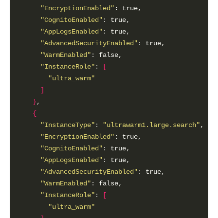
"EncryptionEnabled"
"CognitoEnabled"
"AppLogsEnabled"
"AdvancedSecurityEnabled"
"WarmEnabled"
"InstanceRole"
: 
[
"ultra_warm"
]
}
{
"InstanceType"
: 
"ultrawarm1.large.search"
"EncryptionEnabled"
"CognitoEnabled"
"AppLogsEnabled"
"AdvancedSecurityEnabled"
"WarmEnabled"
"InstanceRole"
: 
[
"ultra_warm"