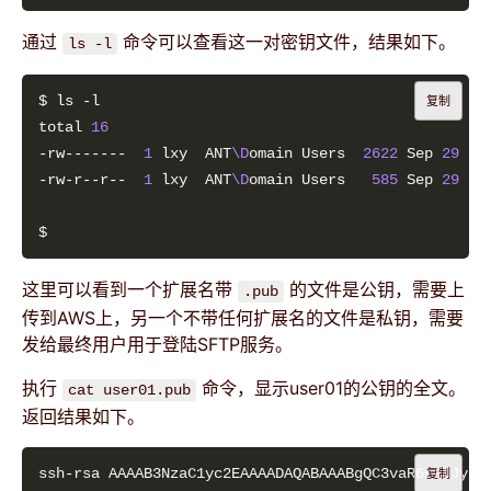
通过
命令可以查看这一对密钥文件，结果如下。
ls -l
复制
total 
16
-rw-------  
1
 lxy  ANT
\D
omain Users  
2622
 Sep 
29
-rw-r--r--  
1
 lxy  ANT
\D
omain Users   
585
 Sep 
29
这里可以看到一个扩展名带
的文件是公钥，需要上
.pub
传到AWS上，另一个不带任何扩展名的文件是私钥，需要
发给最终用户用于登陆SFTP服务。
执行
命令，显示user01的公钥的全文。
cat user01.pub
返回结果如下。
ssh-rsa AAAAB3NzaC1yc2EAAAADAQABAAABgQC3vaR6+FbJygJ
复制