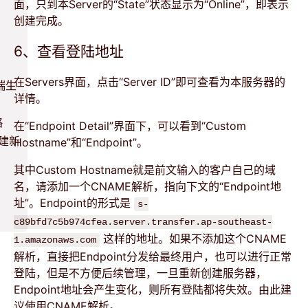
面，只到本Server的“State”状态显示为“Online”，即表示
创建完成。
6、查看登陆地址
在Servers界面，点击“Server ID”即可查看为本服务器的
终端生
详情。
略
在“Endpoint Detail”界面下，可以看到“Custom
创建新
Hostname”和“Endpoint”。
其中Custom Hostname就是前文输入的客户自己的域
名，请添加一个CNAME解析，指向下文的“Endpoint地
址”。Endpoint的形式是
s-
c89bfd7c5b974cfea.server.transfer.ap-southeast-
这样的地址。如果不添加这个CNAME
1.amazonaws.com
解析，直接把Endpoint分发给最终用户，也可以进行正常
登陆，但是不方便后续管理，一旦重新创建服务器，
Endpoint地址会产生变化，则所有登陆都将失效。由此建
议使用CNAME解析。