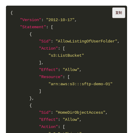
复制
"Version"
: 
"2012-10-17"
"Statement"
"Sid"
: 
"AllowListingOfUserFolder"
"Action"
"s3:ListBucket"
"Effect"
: 
"Allow"
"Resource"
"arn:aws:s3:::sftp-demo-01"
"Sid"
: 
"HomeDirObjectAccess"
"Effect"
: 
"Allow"
"Action"