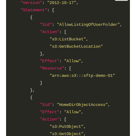
"Version"
: 
"2012-10-17"
"Statement"
"Sid"
: 
"AllowListingOfUserFolder"
"Action"
"s3:ListBucket"
"s3:GetBucketLocation"
"Effect"
: 
"Allow"
"Resource"
"arn:aws:s3:::sftp-demo-01"
"Sid"
: 
"HomeDirObjectAccess"
"Effect"
: 
"Allow"
"Action"
"s3:PutObject"
"s3:GetObject"