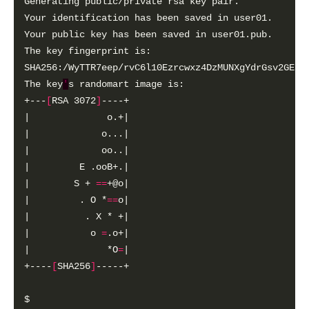
The key
'
+---
[
RSA 3072
]
|        S + 
==
|         . O *
==
|           o 
=
|              *O
=
+----
[
SHA256
]