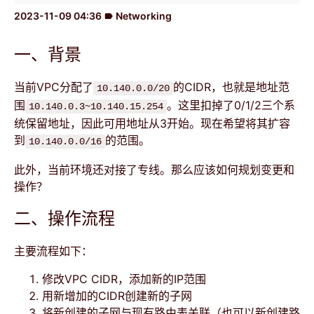
2023-11-09 04:36
Networking
label
一、背景
当前VPC分配了
的CIDR，也就是地址范
10.140.0.0/20
围
。这里扣掉了0/1/2三个系
10.140.0.3~10.140.15.254
统保留地址，因此可用地址从3开始。现在希望将其扩容
到
的范围。
10.140.0.0/16
此外，当前环境还对接了专线。那么应该如何规划变更和
操作？
二、操作流程
主要流程如下：
修改VPC CIDR，添加新的IP范围
用新增加的CIDR创建新的子网
将新创建的子网与现有路由表关联（也可以新创建路