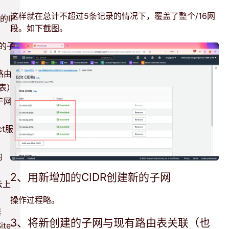
这样就在总计不超过5条记录的情况下，覆盖了整个/16网
的IP
段。如下截图。
新的子
路由
表）
于网
ct服
的
2、用新增加的CIDR创建新的子网
云上
操作过程略。
是
3、将新创建的子网与现有路由表关联（也
te-