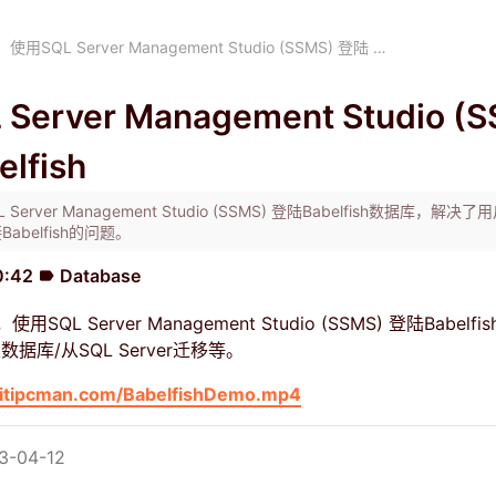
使用SQL Server Management Studio (SSMS) 登陆 …
Server Management Studio (
lfish
erver Management Studio (SSMS) 登陆Babelfish数据库，解
abelfish的问题。
0:42
Database
label
QL Server Management Studio (SSMS) 登陆Babelf
据库/从SQL Server迁移等。
.bitipcman.com/BabelfishDemo.mp4
-04-12