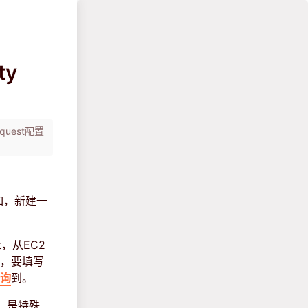
ty
quest配置
例如，新建一
。
t，从EC2
写，要填写
查询
到。
式，是特殊