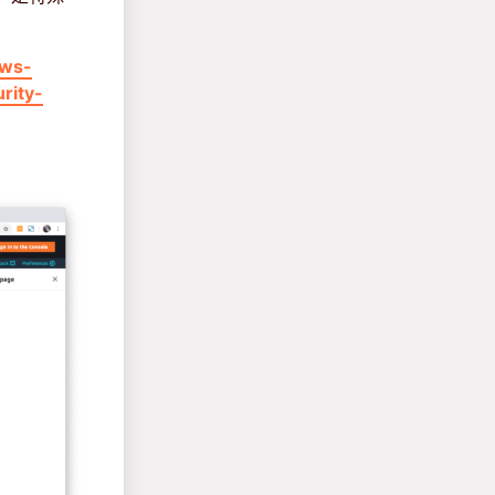
aws-
rity-