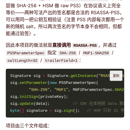
层做 SHA-256 + HSM 做 raw PSS）在协议语义上完全
等价——两种写法产出的签名都是合法的 RSASSA-PSS，
可以用同一把公钥互相验证（注意 PSS 内部每次都用一个
新的随机 salt，所以两次签名的字节本身不会相同，但都
能通过验签）。
因此本项目的做法就是
直接调用
，并通过
RSASSA-PSS
指定
/
/
PSSParameterSpec
SHA-256
MGF1-SHA256
/
：
saltLength=32
trailerField=1
Signature sig 
=
 Signature.
getInstance
(
"RSASSA-PSS"
,
复制
sig.
setParameter
(
new
"SHA-256"
, 
"MGF1"
, MGF1ParameterSpec.
SHA256
sig.
initSign
sig.
update
(data);          
// SDK 在本地把 data 算成 S
byte
[]
 signature 
=
 sig.
sign
();   
// HSM 只对 32 字节 
项目由三个文件组成：