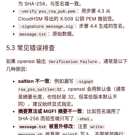
为 SHA-256，与签名端一致。
：用步骤 4.3 从
-verify pss_rsa_pub.pem
CloudHSM 导出的 X.509 公钥 PEM 做验签。
：步骤 4.4 生成的签名。
-signature message.sig
：原始数据。
message.txt
5.3 常见错误排查
如果 openssl 输出
，通常是以下
Verification Failure
几种原因：
saltlen 不一致
：例如漏写
-sigopt
，openssl 会用默认值（通常
rsa_pss_saltlen:32
是摘要长度，也恰好是 32，但某些版本默认不
同），建议始终显式指定。
摘要算法或 MGF1 摘要不一致
：比如签名端用了
SHA-256 而验签端只写了
。
-sha1
被意外修改
：注意
message.txt
write-
故意用
写入，不带尾部换行；
message.sh
printf