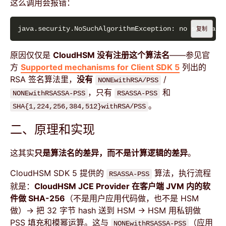
这么调用会报错：
java.security.NoSuchAlgorithmException: no such alg
复制
原因仅仅是
CloudHSM 没有注册这个算法名
——参见官
方
Supported mechanisms for Client SDK 5
列出的
RSA 签名算法里，
没有
/
NONEwithRSA/PSS
，只有
和
NONEwithRSASSA-PSS
RSASSA-PSS
。
SHA{1,224,256,384,512}withRSA/PSS
二、原理和实现
这其实
只是算法名的差异，而不是计算逻辑的差异
。
CloudHSM SDK 5 提供的
算法，执行流程
RSASSA-PSS
就是：
CloudHSM JCE Provider 在客户端 JVM 内的软
件做 SHA-256
（不是用户应用代码做，也不是 HSM
做）→ 把 32 字节 hash 送到 HSM → HSM 用私钥做
PSS 填充和模幂运算。这与
（应用
NONEwithRSASSA-PSS