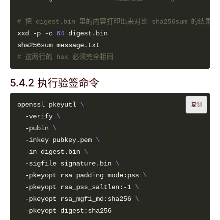
# 把 digest.bin 里的内容打印出来对比 sha256sum 的结果
xxd -p -c 
64
# 这两行的 hex 必须完全相同
5.4.2 执行验签命令
openssl pkeyutl 
复制
  -verify 
  -pubin 
  -inkey pubkey.pem 
  -in digest.bin 
  -sigfile signature.bin 
  -pkeyopt rsa_padding_mode:pss 
  -pkeyopt rsa_pss_saltlen:-1 
  -pkeyopt rsa_mgf1_md:sha256 