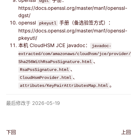
openssl
手册：
dgst
https://docs.openssl.org/master/man1/openssl-
dgst/
openssl
手册（备选验签方式）：
pkeyutl
https://docs.openssl.org/master/man1/openssl-
pkeyutl/
本机 CloudHSM JCE javadoc：
javadoc-
extracted/com/amazonaws/cloudhsm/jce/provider/
、
Sha256WithRsaPssSignature.html
、
RsaPssSignature.html
、
CloudHsmProvider.html
。
attributes/KeyPairAttributesMap.html
最后修改于 2026-05-19
下回
上回