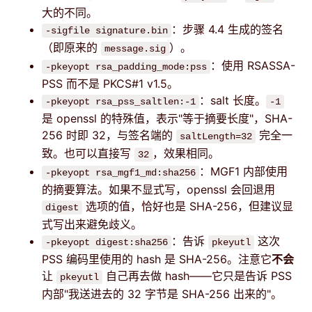
大的不同。
：步骤 4.4 生成的签名
-sigfile signature.bin
（即原来的
）。
message.sig
：使用 RSASSA-
-pkeyopt rsa_padding_mode:pss
PSS 而不是 PKCS#1 v1.5。
：salt 长度。
-pkeyopt rsa_pss_saltlen:-1
-1
是 openssl 的特殊值，表示"等于摘要长度"，SHA-
256 时即 32，与签名端的
完全一
saltLength=32
致。也可以直接写
，效果相同。
32
：MGF1 内部使用
-pkeyopt rsa_mgf1_md:sha256
的摘要算法。如果不显式写，openssl 会回退用
选项的值，恰好也是 SHA-256，但建议显
digest
式写出来避免歧义。
：告诉
这次
-pkeyopt digest:sha256
pkeyutl
PSS 编码里使用的 hash 是 SHA-256。注意它
不会
让
自己再去做 hash——它只是告诉 PSS
pkeyutl
内部"我送进去的 32 字节是 SHA-256 出来的"。