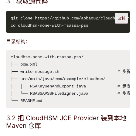
3.1 获取源代码
复制
目录结构：
cloudhsm-none-with-rsassa-pss/

├── pom.xml

├── write-message.sh                        # 步骤2
├── src/main/java/com/example/cloudhsm/

│   ├── RSAKeyGenAndExport.java             # 步
│   └── RSASSAPSSFileSigner.java            # 步骤
3.2 把 CloudHSM JCE Provider 装到本地
Maven 仓库