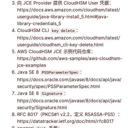
向 JCE Provider 提供 CloudHSM User 凭据：
https://docs.aws.amazon.com/cloudhsm/latest/
userguide/java-library-install_5.html#java-
library-credentials_5
CloudHSM CLI
：
key delete
https://docs.aws.amazon.com/cloudhsm/latest/
userguide/cloudhsm_cli-key-delete.html
AWS CloudHSM JCE 示例代码仓库：
https://github.com/aws-samples/aws-cloudhsm-
jce-examples
Java SE 8
：
PSSParameterSpec
https://docs.oracle.com/javase/8/docs/api/java/
security/spec/PSSParameterSpec.html
Java SE 8
：
Signature
https://docs.oracle.com/javase/8/docs/api/java/
security/Signature.html
RFC 8017（PKCS#1 v2.2，定义 RSASSA-PSS）：
https://datatracker.ietf.org/doc/html/rfc8017