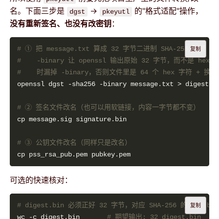
名。下面三步是
→
的"格式适配"操作，
dgst
pkeyutl
没有重新签名、也没有改密钥
：
# ① 把 message.txt 算成 32 字节二进制 SHA-256 摘
复制
#    -binary 让 openssl 输出原始 32 字节，而不是 hex 
#    时漏掉 -binary，否则文件里是 64 个 hex 字符 + 
# ② 签名文件改名（也可以用软链接，内容一字节都不变）
# ③ 公钥文件改名（同样只是改名）
可选的快速核对：
# digest.bin 必须正好 32 字节，对应 SHA-256 的 256 bit
复制
wc -c digest.bin       
# 期望输出: 32 digest.bin