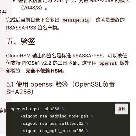
签名长度固定为 256 字节，对应 RSA-2048 的模长
（2048/8）。
签名并
完成后当前目录下会多出
，这就是最终的
message.sig
RSASSA-PSS 签名产物。
五、验签
）
CloudHSM 输出的签名是标准 RSASSA-PSS，可以被任
何支持 PKCS#1 v2.2 的工具验证，这里用
做外
openssl
l
部验签，
完全不依赖 HSM
。
5.1 使用 openssl 验签（OpenSSL负责
SHA256）
openssl dgst -sha256 
复制
上等价
    -sigopt rsa_padding_mode:pss 
    -sigopt rsa_pss_saltlen:32 
    -sigopt rsa_mgf1_md:sha256 