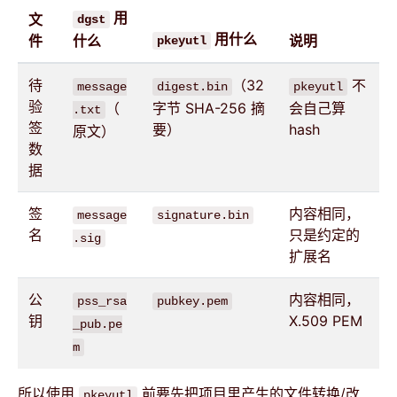
用
文
dgst
用什么
件
什么
说明
pkeyutl
待
（32
不
message
digest.bin
pkeyutl
验
（
字节 SHA-256 摘
会自己算
.txt
签
要）
hash
原文）
数
据
签
内容相同，
message
signature.bin
名
只是约定的
.sig
扩展名
公
内容相同，
pss_rsa
pubkey.pem
钥
X.509 PEM
_pub.pe
m
所以使用
前要先把项目里产生的文件转换/改
pkeyutl