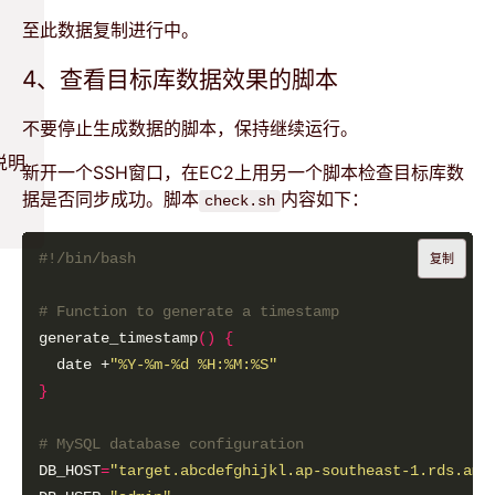
至此数据复制进行中。
4、查看目标库数据效果的脚本
不要停止生成数据的脚本，保持继续运行。
说明
新开一个SSH窗口，在EC2上用另一个脚本检查目标库数
据是否同步成功。脚本
内容如下：
check.sh
复制
# Function to generate a timestamp
generate_timestamp
()
{
  date +
"%Y-%m-%d %H:%M:%S"
}
# MySQL database configuration
DB_HOST
=
"target.abcdefghijkl.ap-southeast-1.rds.ama