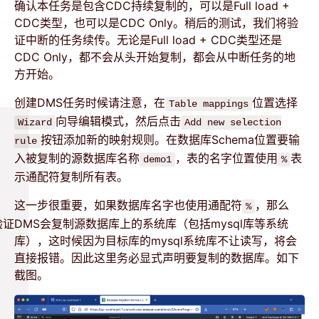
确认本任务是包含CDC持续复制的，可以是Full load +
CDC类型，也可以是CDC Only。稍后的测试，我们将验
证中断的任务续传。无论是Full load + CDC类型还是
CDC Only，都不会从头开始复制，都会从中断任务的地
方开始。
创建DMS任务时候请注意，在
位置选择
Table mappings
向导编辑模式，然后点击
Wizard
Add new selection
按钮添加新的映射规则。在数据库Schema位置要输
rule
入被复制的源数据库名称
，表的名字位置使用
表
demo1
%
示通配符复制所有表。
这一步很重要，如果数据库名字也使用通配符
，那么
%
验证
DMS会复制源数据库上的系统库（包括mysql库等系统
库），这时候因为目标库的mysql系统库不让读写，将会
直接报错。因此这里务必显式声明要复制的数据库。如下
截图。