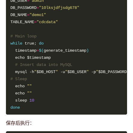
DB_USER
=
"admin"
DB_PASSWORD
=
"10lksjdfjsdg678"
DB_NAME
=
"demo1"
TABLE_NAME
=
"cdcdata"
# Main loop
while
 true; 
do
  timestamp
=
$(
generate_timestamp
)
# Insert data into MySQL
  mysql -h
"
$DB_HOST
"
 -u
"
$DB_USER
"
 -p
"
$DB_PASSWORD
"
 
# Sleep
  echo 
""
  echo 
""
  sleep 
10
done
保存后执行：