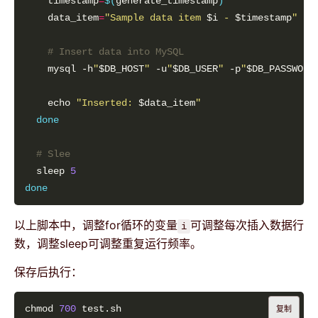
    timestamp
=
$(
generate_timestamp
)
    data_item
=
"Sample data item 
$i
 - 
$timestamp
"
# Insert data into MySQL
    mysql -h
"
$DB_HOST
"
 -u
"
$DB_USER
"
 -p
"
$DB_PASSWORD
    echo 
"Inserted: 
$data_item
"
done
# Slee
  sleep 
5
done
以上脚本中，调整for循环的变量
可调整每次插入数据行
i
数，调整sleep可调整重复运行频率。
保存后执行：
chmod 
700
复制