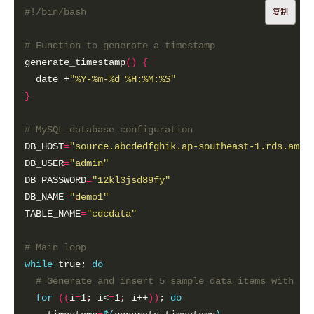
复制
# Function to generate a timestamp
generate_timestamp
()
{
  date +
"%Y-%m-%d %H:%M:%S"
}
# MySQL database configuration
DB_HOST
=
"source.abcdedfghik.ap-southeast-1.rds.amaz
DB_USER
=
"admin"
DB_PASSWORD
=
"12kl3jsd89fy"
DB_NAME
=
"demo1"
TABLE_NAME
=
"cdcdata"
# Main loop
while
 true; 
do
# Generate and insert 5 sample data items with ti
for
((
i
=
1; i<
=
1; i++
))
; 
do