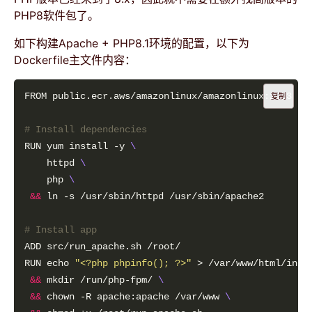
PHP8软件包了。
如下构建Apache + PHP8.1环境的配置，以下为
Dockerfile主文件内容：
复制
# Install dependencies
RUN yum install -y 
    httpd 
    php 
&&
# Install app
RUN echo 
"<?php phpinfo(); ?>"
 > /var/www/html/inde
&&
 mkdir /run/php-fpm/ 
&&
 chown -R apache:apache /var/www 