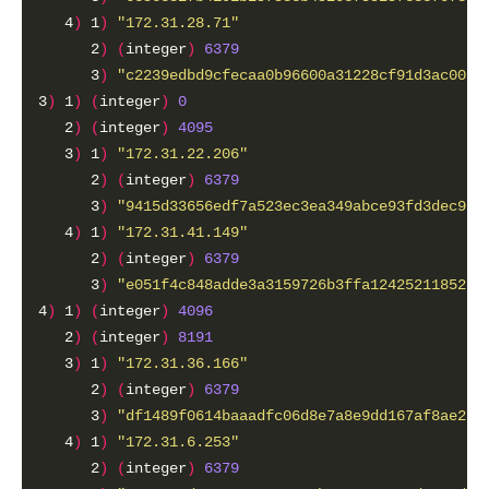
   4
)
 1
)
"172.31.28.71"
      2
)
(
integer
)
6379
      3
)
"c2239edbd9cfecaa0b96600a31228cf91d3ac001"
3
)
 1
)
(
integer
)
0
   2
)
(
integer
)
4095
   3
)
 1
)
"172.31.22.206"
      2
)
(
integer
)
6379
      3
)
"9415d33656edf7a523ec3ea349abce93fd3dec9b"
   4
)
 1
)
"172.31.41.149"
      2
)
(
integer
)
6379
      3
)
"e051f4c848adde3a3159726b3ffa12425211852f"
4
)
 1
)
(
integer
)
4096
   2
)
(
integer
)
8191
   3
)
 1
)
"172.31.36.166"
      2
)
(
integer
)
6379
      3
)
"df1489f0614baaadfc06d8e7a8e9dd167af8ae2f"
   4
)
 1
)
"172.31.6.253"
      2
)
(
integer
)
6379