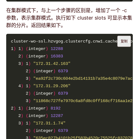
在集群模式下，与上一个步骤的区别是，增加了一个 -c
参数，表示集群模式。执行如下 cluster slots 可显示本集
群的分片。返回结果如下。
复制
1
)
 1
)
(
integer
)
12288
   2
)
(
integer
)
16383
   3
)
 1
)
"172.31.42.163"
      2
)
(
integer
)
6379
      3
)
"ea92f2c730c604e2bd14131b7a35e4c8079e7acc"
   4
)
 1
)
"172.31.29.206"
      2
)
(
integer
)
6379
      3
)
"11868c727fe7970c6a8fd8c0ff168cf716aa1e2c"
2
)
 1
)
(
integer
)
8192
   2
)
(
integer
)
12287
   3
)
 1
)
"172.31.1.74"
      2
)
(
integer
)
6379
      3
)
"635ec827b4101b25f583b4520c75525fc837078f"