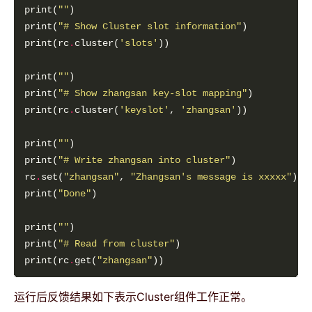
print(
""
print(
"# Show Cluster slot information"
print(rc
.
cluster(
'slots'
print(
""
print(
"# Show zhangsan key-slot mapping"
print(rc
.
cluster(
'keyslot'
, 
'zhangsan'
print(
""
print(
"# Write zhangsan into cluster"
rc
.
set(
"zhangsan"
, 
"Zhangsan's message is xxxxx"
print(
"Done"
print(
""
print(
"# Read from cluster"
print(rc
.
get(
"zhangsan"
运行后反馈结果如下表示Cluster组件工作正常。