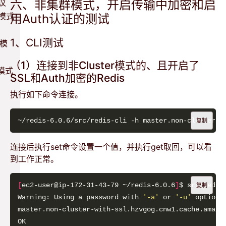
议
六、非集群模式，开启传输中加密和启
e 模式
用Auth认证的测试
1、CLI测试
 模
（1）连接到非Cluster模式的、且开启了
 模式
SSL和Auth加密的Redis
执行如下命令连接。
~/redis-6.0.6/src/redis-cli -h master.non-cluster-w
复制
连接后执行set命令设置一个值，并执行get取回，可以看
到工作正常。
[
ec2-user@ip-172-31-43-79 ~/redis-6.0.6
]
$ src/redis
复制
Warning: Using a password with 
'-a'
 or 
'-u'