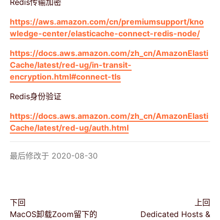
Redis传输加密
https://aws.amazon.com/cn/premiumsupport/kno
wledge-center/elasticache-connect-redis-node/
https://docs.aws.amazon.com/zh_cn/AmazonElasti
Cache/latest/red-ug/in-transit-
encryption.html#connect-tls
Redis身份验证
https://docs.aws.amazon.com/zh_cn/AmazonElasti
Cache/latest/red-ug/auth.html
最后修改于 2020-08-30
下回
上回
MacOS卸载Zoom留下的
Dedicated Hosts &