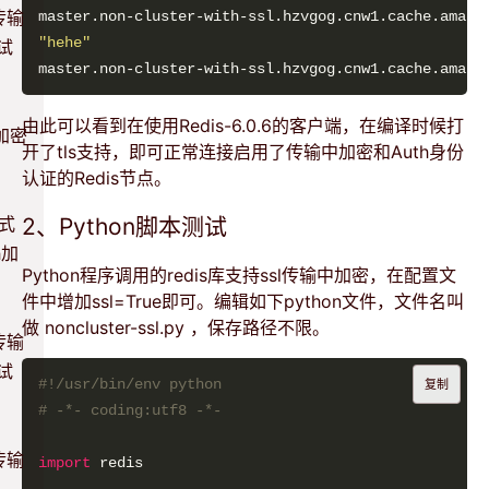
传输
"hehe"
试
由此可以看到在使用Redis-6.0.6的客户端，在编译时候打
加密
开了tls支持，即可正常连接启用了传输中加密和Auth身份
认证的Redis节点。
模式
2、Python脚本测试
h加
Python程序调用的redis库支持ssl传输中加密，在配置文
件中增加ssl=True即可。编辑如下python文件，文件名叫
做 noncluster-ssl.py ，保存路径不限。
传输
试
#!/usr/bin/env python
复制
# -*- coding:utf8 -*-
传输
import