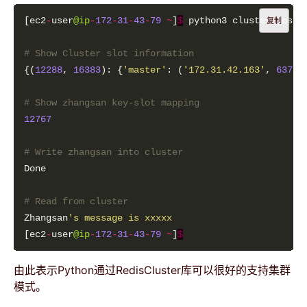
[ec2
-
user
@ip
-
172
-
31
-
43
-
79
~
]
$
 python3 cluster
-
nossl
复制
# Show Cluster slot information
{(
12288
, 
16383
): {
'master'
: (
'172.31.42.163'
, 
6379
)
# Show zhangsan key-slot mapping
12767
# Write zhangsan into cluster
# Read from cluster
Zhangsan
's message is xxxxx
[ec2
-
user
@ip
-
172
-
31
-
43
-
79
~
]
$
由此表示Python通过RedisCluster库可以很好的支持集群
模式。