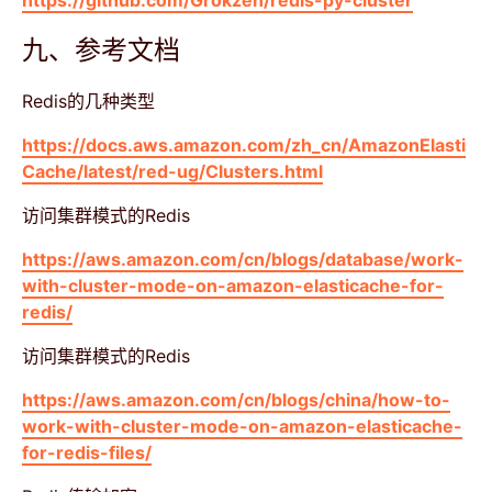
https://github.com/Grokzen/redis-py-cluster
九、参考文档
Redis的几种类型
https://docs.aws.amazon.com/zh_cn/AmazonElasti
Cache/latest/red-ug/Clusters.html
访问集群模式的Redis
https://aws.amazon.com/cn/blogs/database/work-
with-cluster-mode-on-amazon-elasticache-for-
redis/
访问集群模式的Redis
https://aws.amazon.com/cn/blogs/china/how-to-
work-with-cluster-mode-on-amazon-elasticache-
for-redis-files/