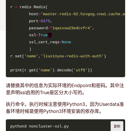
r 
=
 redis
.
        host
=
'master.redis-02.hzvgog.cnw1.cache.ama
        port
=
6379
        password
=
'1qazxsw23edcvfr4'
        ssl
=
True
，
        ssl_cert_reqs
=
None
r
.
set(
'name'
,
'liuxinyou-redis-with-auth'
print(r
.
get(
'name'
)
.
decode(
'utf8'
请替换其中的信息为实际环境的Endpoint和密码。其中注
意声明ssl启用的True是区分大小写的。
执行命令。执行时候注意使用Python3，因为Userdata准
备环境时候是使用Python3环境安装的依存库。
复制