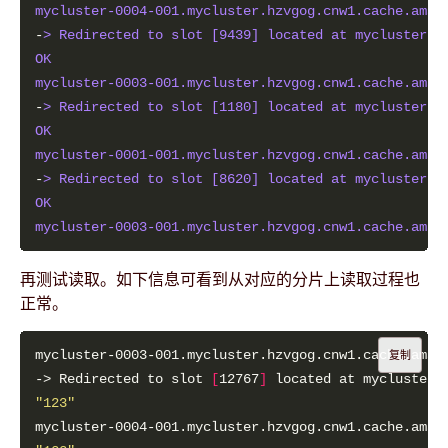
mycluster-0004-001.mycluster.hzvgog.cnw1.cache.amaz
-
> Redirected to slot [9439] located at mycluster-0
OK
mycluster-0003-001.mycluster.hzvgog.cnw1.cache.amaz
-
> Redirected to slot [1180] located at mycluster-0
OK
mycluster-0001-001.mycluster.hzvgog.cnw1.cache.amaz
-
> Redirected to slot [8620] located at mycluster-0
OK
mycluster-0003-001.mycluster.hzvgog.cnw1.cache.amaz
再测试读取。如下信息可看到从对应的分片上读取过程也
正常。
复制
-> Redirected to slot 
[
12767
]
"123"