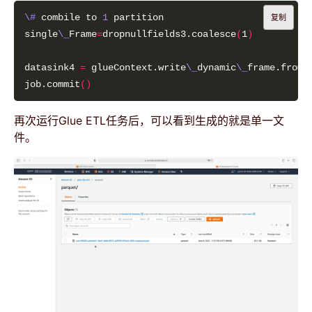
\#
 combile to 
1
复制
single
\_
Frame
=
dropnullfields3.coalesce
(
1
)
datasink4 
=
 glueContext.write
\_
dynamic
\_
frame.from
\
job.commit
()
再次运行Glue ETL任务后，可以看到生成的就是单一文
件。