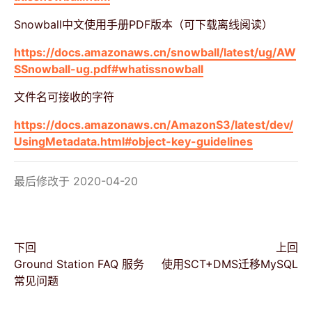
Snowball中文使用手册PDF版本（可下载离线阅读）
https://docs.amazonaws.cn/snowball/latest/ug/AW
SSnowball-ug.pdf#whatissnowball
文件名可接收的字符
https://docs.amazonaws.cn/AmazonS3/latest/dev/
UsingMetadata.html#object-key-guidelines
最后修改于 2020-04-20
下回
上回
Ground Station FAQ 服务
使用SCT+DMS迁移MySQL
常见问题