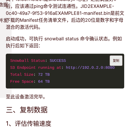
数据
后，应该通过ping命令测试连通性。JID2EXAMPLE-
0c40-49a7-9f53-916aEXAMPLE81-manifest.bin是前文
下载的Manifest任务清单文件，后边的20位是数字和字母
并发
混合的激活代码。
启动成功，可执行 snowball status 命令确认状态。例如
执行后如下返回：
Snowball Status
: 
SUCCESS
复制
S3 Endpoint running at
: 
http://192.0.2.0:8080
Total Size
: 
72
TB
Free Space
: 
64
TB
至此设备激活完毕。
三、复制数据
1、评估传输速度