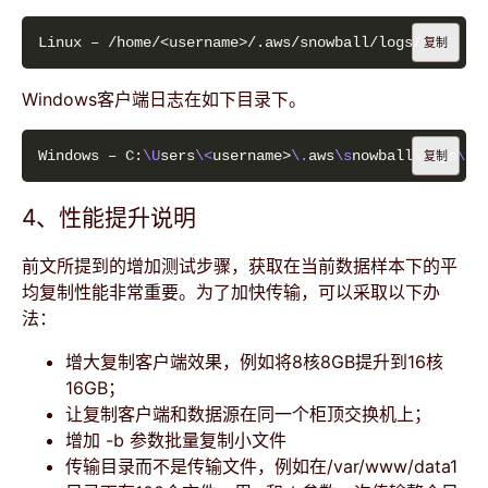
复制
Windows客户端日志在如下目录下。
Windows – C:
\U
sers
\<
username>
\.
aws
\s
nowball
\l
ogs
复制
4、性能提升说明
前文所提到的增加测试步骤，获取在当前数据样本下的平
均复制性能非常重要。为了加快传输，可以采取以下办
法：
增大复制客户端效果，例如将8核8GB提升到16核
16GB；
让复制客户端和数据源在同一个柜顶交换机上；
增加 -b 参数批量复制小文件
传输目录而不是传输文件，例如在/var/www/data1