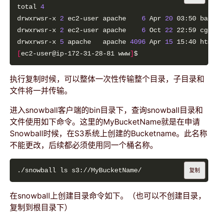
total 
4
drwxrwsr-x 
2
 ec2-user apache    
6
 Apr 
20
drwxrwsr-x 
2
 ec2-user apache    
6
 Oct 
22
drwxrwsr-x 
5
 apache   apache 
4096
 Apr 
15
[
ec2-user@ip-172-31-28-81 www
]
执行复制时候，可以整体一次性传输整个目录，子目录和
文件将一并传输。
进入snowball客户端的bin目录下，查询snowball目录和
文件使用如下命令。这里的MyBucketName就是在申请
Snowball时候，在S3系统上创建的Bucketname。此名称
不能更改，后续都必须使用同一个桶名称。
复制
在snowball上创建目录命令如下。（也可以不创建目录，
复制到根目录下）