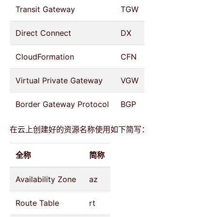
Transit Gateway
TGW
Direct Connect
DX
CloudFormation
CFN
Virtual Private Gateway
VGW
Border Gateway Protocol
BGP
在云上创建好的资源名称使用如下简写：
全称
简称
Availability Zone
az
Route Table
rt