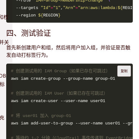
  --rule 
"IAM-Group-Membership-Change"
  --targets 
"Id"
=
"1"
,
"Arn"
=
"arn:aws:lambda:
${
REGION
  --region 
${
REGION
}
色和权
四、测试验证
则并关
首先新创建用户和组，然后将用户加入组，并验证是否触
发自动打标签行为。
# 创建测试用的 IAM Group（如果已存在可跳过）
复制
DB
的标
# 创建测试用的 IAM User（如果已存在可跳过）
# 将 user01 加入 group-01
补充
# 等待约 1-2 分钟（CloudTrail 事件传递到 EventBridg