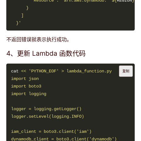
        "Resource": "arn:aws:dynamodb:'
"
${
REGION
}
"
'
  }'
不返回错误就表示执行成功。
4、更新 Lambda 函数代码
cat 
复制