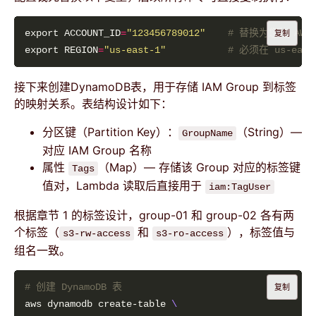
export ACCOUNT_ID
=
"123456789012"
# 替换为您的 AWS A
复制
export REGION
=
"us-east-1"
# 必须在 us-eas
接下来创建DynamoDB表，用于存储 IAM Group 到标签
的映射关系。表结构设计如下：
分区键（Partition Key）：
（String）—
GroupName
对应 IAM Group 名称
属性
（Map）— 存储该 Group 对应的标签键
Tags
值对，Lambda 读取后直接用于
iam:TagUser
根据章节 1 的标签设计，group-01 和 group-02 各有两
个标签（
和
），标签值与
s3-rw-access
s3-ro-access
组名一致。
# 创建 DynamoDB 表
复制
aws dynamodb create-table 