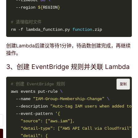
  --timeout 
30
  --region 
${
REGION
}
# 清理临时文件
rm -f lambda_function.py 
function
创建Lambda后建议等待1分钟，待函数创建完成，再继续
操作。
3、创建 EventBridge 规则并关联 Lambda
# 创建 EventBridge 规则
复制
aws events put-rule 
  --name 
"IAM-Group-Membership-Change"
  --description 
"Auto-tag IAM users when added to o
  --event-pattern 