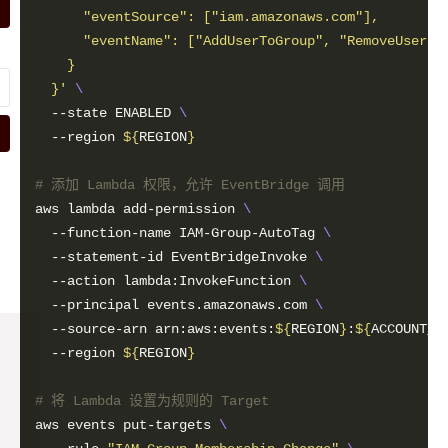
  }'
  --state ENABLED 
  --region 
${
REGION
}
# 添加 Lambda 权限，允许 EventBridge 调用
aws lambda add-permission 
  --function-name IAM-Group-AutoTag 
  --statement-id EventBridgeInvoke 
  --action lambda:InvokeFunction 
  --principal events.amazonaws.com 
  --source-arn arn:aws:events:
${
REGION
}
:
${
ACCOUNT_I
  --region 
${
REGION
}
# 将 Lambda 设置为规则的 Target
aws events put-targets 