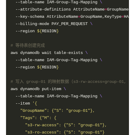
  --table-name IAM-Group-Tag-Mapping 
  --attribute-definitions AttributeName
=
GroupName,A
  --key-schema AttributeName
=
GroupName,KeyType
=
HASH
  --billing-mode PAY_PER_REQUEST 
  --region 
${
REGION
}
# 等待表创建完成
aws dynamodb wait table-exists 
  --table-name IAM-Group-Tag-Mapping 
  --region 
${
REGION
}
# 写入 group-01 的映射数据（s3-rw-access=group-01, s3-
aws dynamodb put-item 
  --table-name IAM-Group-Tag-Mapping 
  --item 