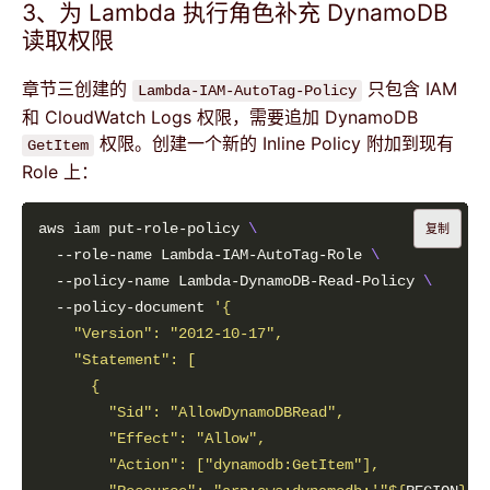
3、为 Lambda 执行角色补充 DynamoDB
读取权限
章节三创建的
只包含 IAM
Lambda-IAM-AutoTag-Policy
和 CloudWatch Logs 权限，需要追加 DynamoDB
权限。创建一个新的 Inline Policy 附加到现有
GetItem
Role 上：
aws iam put-role-policy 
复制
  --role-name Lambda-IAM-AutoTag-Role 
  --policy-name Lambda-DynamoDB-Read-Policy 
  --policy-document 