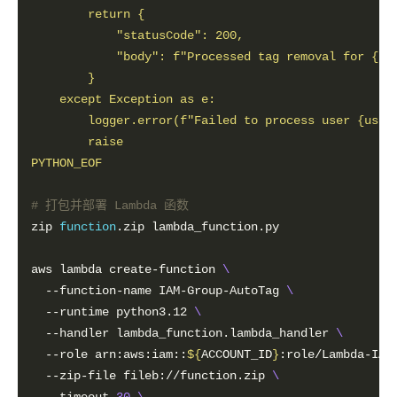
PYTHON_EOF
# 打包并部署 Lambda 函数
zip 
function
aws lambda create-function 
  --function-name IAM-Group-AutoTag 
  --runtime python3.12 
  --handler lambda_function.lambda_handler 
  --role arn:aws:iam::
${
ACCOUNT_ID
}
:role/Lambda-IAM
  --zip-file fileb://function.zip 