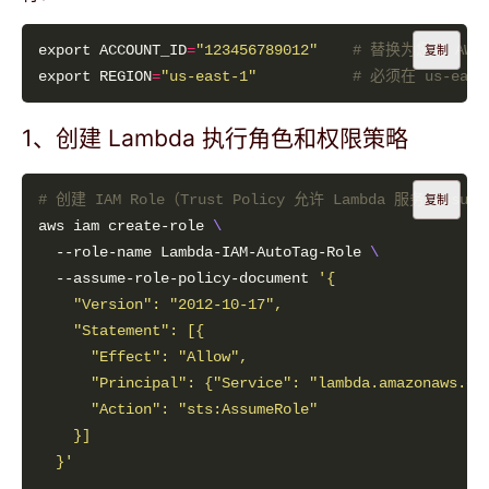
export ACCOUNT_ID
=
"123456789012"
# 替换为您的 AWS A
复制
export REGION
=
"us-east-1"
# 必须在 us-eas
1、创建 Lambda 执行角色和权限策略
# 创建 IAM Role（Trust Policy 允许 Lambda 服务 assum
复制
aws iam create-role 
  --role-name Lambda-IAM-AutoTag-Role 
  --assume-role-policy-document 
  }'