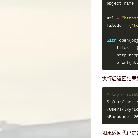
object_name 
url 
=
"https
fileds 
=
 {
'k
with
 open(ob
    files 
=
 
    http_res
执行后返回结果
# lxy @ 8c85
<Response 
[
2
如果返回代码是2