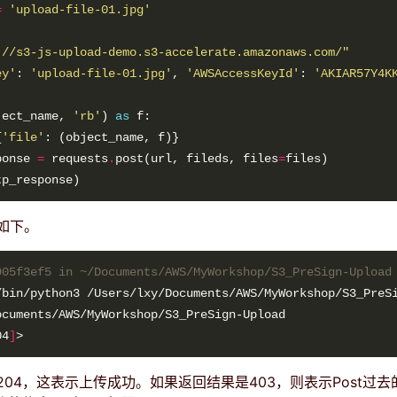
=
'upload-file-01.jpg'
://s3-js-upload-demo.s3-accelerate.amazonaws.com/"
ey'
: 
'upload-file-01.jpg'
, 
'AWSAccessKeyId'
: 
'AKIAR57Y4K
ject_name, 
'rb'
) 
as
{
'file'
ponse 
=
 requests
.
post(url, fileds, files
=
如下。
905f3ef5 in ~/Documents/AWS/MyWorkshop/S3_PreSign-Upload
04
]
04，这表示上传成功。如果返回结果是403，则表示Post过去的