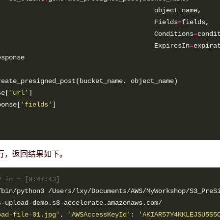
                                        Fields
=
                                        Conditions
=
                                        ExpiresIn
=
se[
'url'
ponse[
'fields'
下运行，返回结果如下。
P in ~ [9:47:43] 
oad-file-01.jpg'
, 
'AWSAccessKeyId'
: 
'AKIAR57Y4KKLEJSU5S5