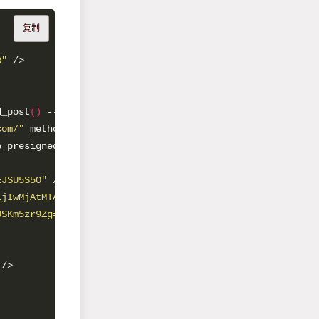
复制
8"
d_post
()
com/"
 method
=
"post"
 enctype
=
"multipart/form-data"
e_presigned_post
()
EJSU5S5O"
IjIwMjAtMTAtMTRUMTA6MDY6NDRaIiwgImNvbmRpdGlvbnMiOiBbeyJi
USKm5zr9Zg="