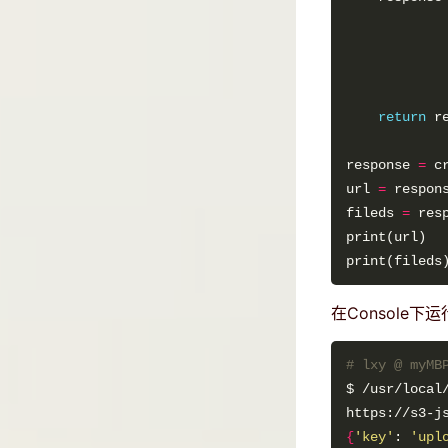
            
            
            
return
response 
=
url 
=
 respon
fileds 
=
 res
在Console
# lxy @ myMB
{
'key'
: 
'upl