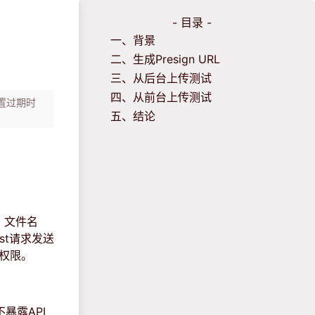
- 目录 -
一、背景
二、生成Presign URL
三、从后台上传测试
四、从前台上传测试
设置过期时
五、结论
名、文件名
st请求发送
有权限。
不暴露API