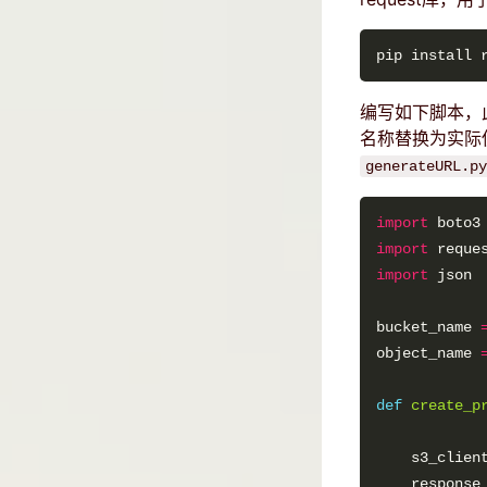
编写如下脚本，此
名称替换为实际
generateURL.py
import
import
import
bucket_name 
object_name 
def
create_p
            
    s3_clien
    response