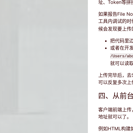
址、Token等
如果报告File 
工具内调试的时
候会发现要上传
把代码里边改为
或者在开发
/Users/ab
就可以读
上传完毕后，去S
可以反复多次上
四、从前
客户端前端上传，
地址就可以了。
例如HTML构建