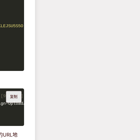
KLEJSU5S5O'
, 
'policy'
: 
'eyJleHBpcmF0aW9uIjogIjIwMjAtMTAt
 [9:48:32] 
复制
URL地