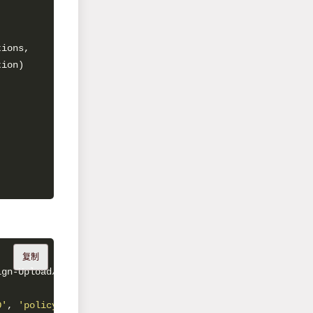
复制
O'
, 
'policy'
: 
'eyJleHBpcmF0aW9uIjogIjIwMjAtMTAtMjBUMDE6N