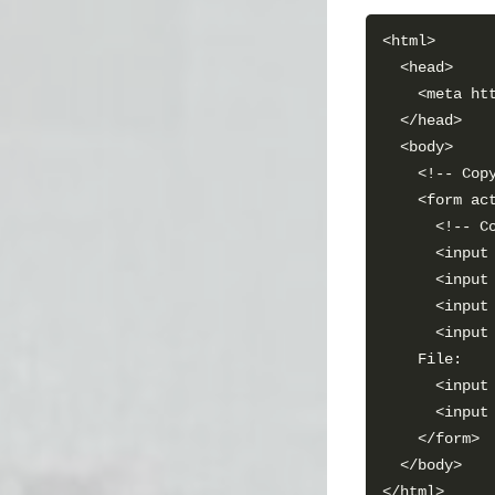
    <meta ht
    <!-- Cop
    <form ac
      <!-- C
      <input
      <input
      <input
      <input
      <input
      <input