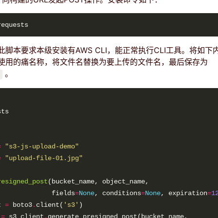
脚本要求本级安装有AWS CLI，能正常执行CLI工具。将如下
使用的痛名称，将文件名替换为要上传的文件名，最后保存为
。
=
"s3-js-upload-demo"
=
"upload-file-01.jpg"
resigned_post
              fields
=
None
, conditions
=
None
, expiration
=
1
t 
=
 boto3
.
client(
's3'
 
=
 s3_client
.