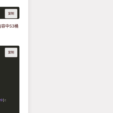
复制
内容中S3桶
复制
20