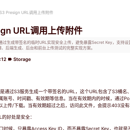
S3 Presign URL调用上传附件
esign URL调用上传附件
n URL通过生成带签名的临时URL实现安全上传，避免暴露Secret Key，支持
理、后端生成、后台和前台上传测试的完整实现方案。
:12
Storage
label
n URL是通过S3服务生成一个带签名的URL，这个URL包含了S3桶
属账号、时间戳、有效期等信息。当在有效期内的时候，通过Po
可以上传/下载。当有效期超过之后，访问此文件，会提示403没
 URL的好处是安全：
口时候，只暴露Access Key ID，而不暴露Secret Key，也就是