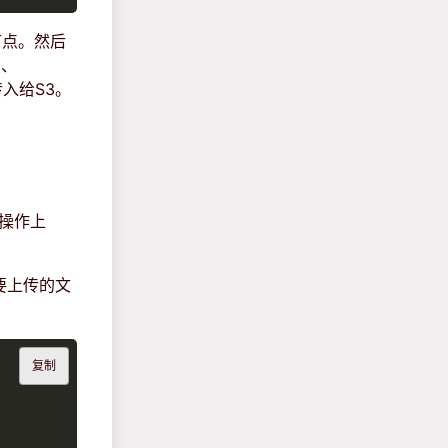
节点。然后
）、
传入给S3。
t操作上
要上传的文
复制