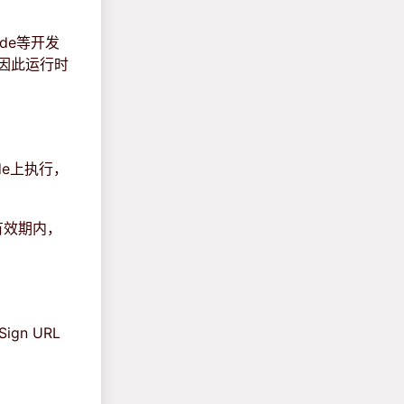
ode等开发
，因此运行时
de上执行，
间有效期内，
n URL