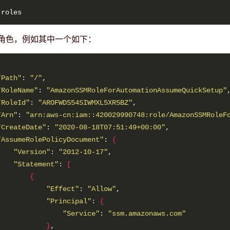
角色，例如其中一个如下：
"Path"
: 
"/"
"RoleName"
: 
"AmazonSSMRoleForAutomationAssumeQuickSetup"
"RoleId"
: 
"AROFWDS54SIWMXL5XR5BZ"
"Arn"
: 
"arn:aws-cn:iam::420029990748:role/AmazonSSMRoleF
"CreateDate"
: 
"2020-08-18T07:51:49+00:00"
"AssumeRolePolicyDocument"
: 
{
"Version"
: 
"2012-10-17"
"Statement"
: 
[
{
"Effect"
: 
"Allow"
"Principal"
: 
{
"Service"
: 
"ssm.amazonaws.com"
}