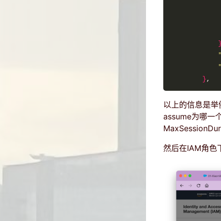
}
以上的信息是举例
assume为哪
MaxSessionD
然后在IAM角