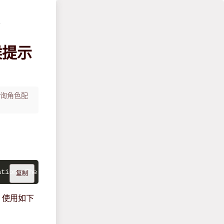
…
候提示
通过查询角色配
ation: The requested DurationSeconds exceeds the MaxSess
复制
，使用如下