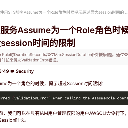
使用STS服务Assume为一个Role角色时候提示超过最大session时间的 
S服务Assume为一个Role角色时
session时间的限制
e Role时DurationSeconds超过MaxSessionDuration限制的问题。
来解决ValidationError错误。
6:49
Security
label
sume为一个角色的时候，提示超过Session时间限制：
urred 
(
ValidationError
)
 when calling the AssumeRole oper
题，我们可以在具有IAM用户管理权限的用户AWSCLI命令行下
ssion时长。