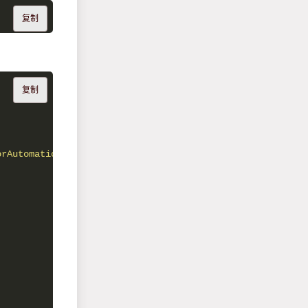
复制
复制
orAutomationAssumeQuickSetup"