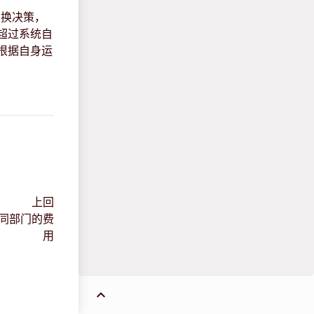
切换决策，
超过系统自
根据自身运
上回
分不同部门的费
用
keyboard_arrow_up