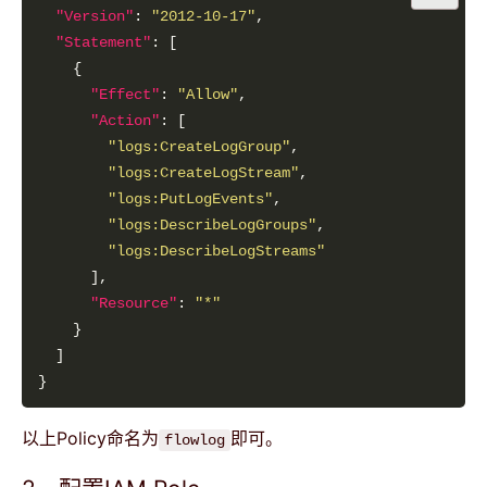
"Version"
: 
"2012-10-17"
"Statement"
"Effect"
: 
"Allow"
"Action"
"logs:CreateLogGroup"
"logs:CreateLogStream"
"logs:PutLogEvents"
"logs:DescribeLogGroups"
"logs:DescribeLogStreams"
"Resource"
: 
"*"
以上Policy命名为
即可。
flowlog