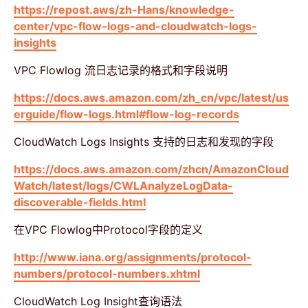
https://repost.aws/zh-Hans/knowledge-
center/vpc-flow-logs-and-cloudwatch-logs-
insights
VPC Flowlog 流日志记录的格式和字段说明
https://docs.aws.amazon.com/zh_cn/vpc/latest/us
erguide/flow-logs.html#flow-log-records
CloudWatch Logs Insights 支持的日志和发现的字段
https://docs.aws.amazon.com/zhcn/AmazonCloud
Watch/latest/logs/CWLAnalyzeLogData-
discoverable-fields.html
在VPC Flowlog中Protocol字段的定义
http://www.iana.org/assignments/protocol-
numbers/protocol-numbers.xhtml
CloudWatch Log Insight查询语法