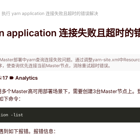
执行 yarn application 连接失败且超时的错误解决
rn application 连接失败且超时
aster部署中yarn查询连接失败问题。通过调整yarn-site.xml中Resourc
点顺序，使查询优先连接当前Master节点，消除重试超时错误。
5:17
Analytics
label
使用多个Master高可用部署场景下，需要创建3台Master节点上
如下命令：
遇到如下报错。报错信息：