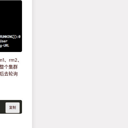
1、rm2、
，整个集群
然后去轮询
复制