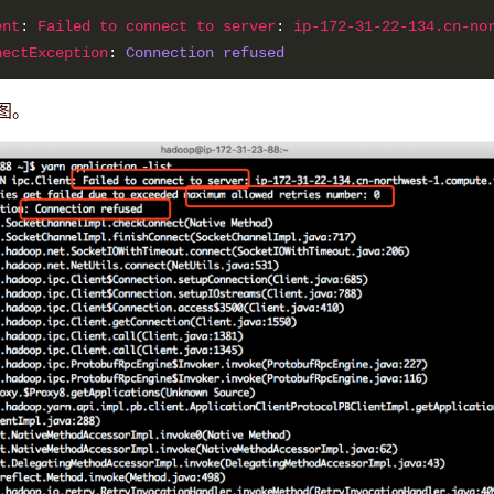
ent
: 
Failed to connect to server
: 
ip-172-31-22-134.cn-no
nectException
: 
Connection refused
图。