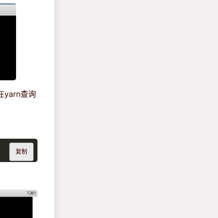
yarn查询
复制