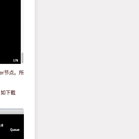
er节点。所
。如下截