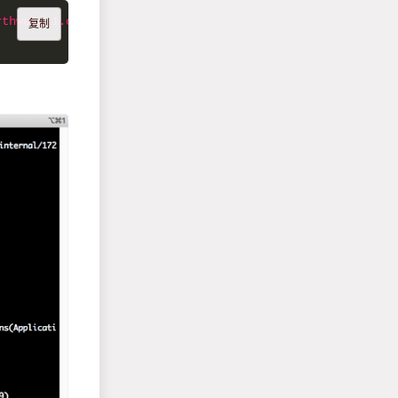
rthwest-1.compute.internal/172.31.22.134:8032
: 
retries g
复制