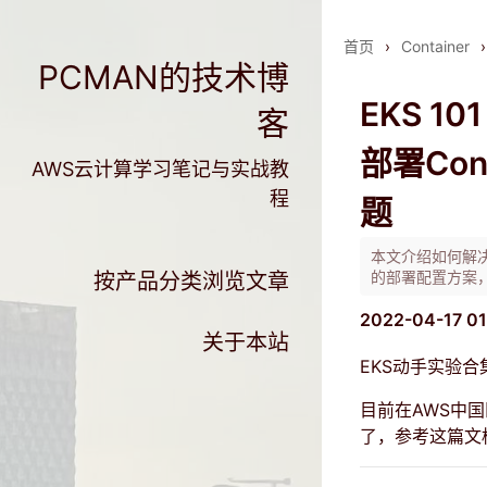
首页
›
Container
›
PCMAN的技术博
EKS 
客
部署Con
AWS云计算学习笔记与实战教
程
题
本文介绍如何解决A
的部署配置方案
按产品分类浏览文章
2022-04-17 0
关于本站
EKS动手实验合
目前在AWS中国区部
了，参考
这篇
文