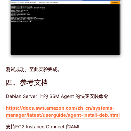
测试成功。至此实验完成。
四、参考文档
Debian Server 上的 SSM Agent 的快速安装命令
https://docs.aws.amazon.com/zh_cn/systems-
manager/latest/userguide/agent-install-deb.html
支持EC2 Instance Connect 的AMI