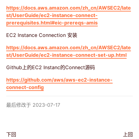
https://docs.aws.amazon.com/zh_cn/AWSEC2/late
st/UserGuide/ec2-instance-connect-
prerequisites.html#eic-prereqs-amis
EC2 Instance Connection 安装
https://docs.aws.amazon.com/zh_cn/AWSEC2/late
st/UserGuide/ec2-instance-connect-set-up.html
Github上的EC2 Instanc的Connect源码
https://github.com/aws/aws-ec2-instance-
connect-config
最后修改于 2023-07-17
下回
上回