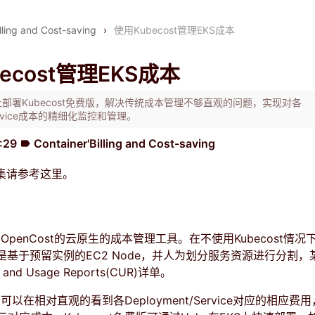
lling and Cost-saving
›
使用Kubecost管理EKS成本
ecost管理EKS成本
上部署Kubecost免费版，解决传统成本管理不够直观的问题，实现对各
/Service成本的精细化监控和管理。
7:29
Container'Billing and Cost-saving
label
集请参考
这里
。
基于OpenCost的云原生的成本管理工具。在不使用Kubecost情
一般是基于预留实例的EC2 Node，并人为划分服务资源进行分割
nd Usage Reports(CUR)详单。
t，可以在相对直观的看到各Deployment/Service对应的相应