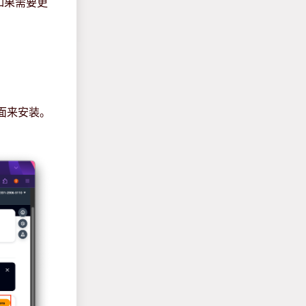
。如果需要更
。
界面来安装。