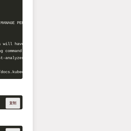
a will have a 
48
st-analyzer 
9090
复制