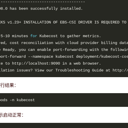
 5-10 minutes 
for
red, cost reconciliation with cloud provider billing dat
port-forward --namespace kubecost deployment/kubecost-co
t运行结果：
示启动正常：