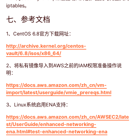
iptables。
七、参考文档
1、CentOS 6.8官方下载网址：
http://archive.kernel.org/centos-
vault/6.8/isos/x86_64/
2、将私有镜像导入到AWS之前的IAM权限准备操作说
明：
https://docs.aws.amazon.com/zh_cn/vm-
import/latest/userguide/vmie_prereqs.html
3、Linux系统启用ENA支持：
https://docs.aws.amazon.com/zh_cn/AWSEC2/late
st/UserGuide/enhanced-networking-
ena.html#test-enhanced-networking-ena