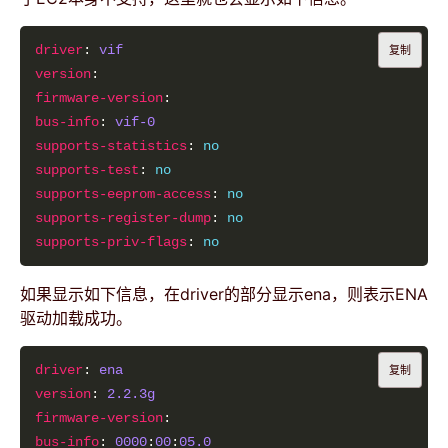
driver
: 
vif
复制
version
firmware-version
bus-info
: 
vif-0
supports-statistics
: 
no
supports-test
: 
no
supports-eeprom-access
: 
no
supports-register-dump
: 
no
supports-priv-flags
: 
no
如果显示如下信息，在driver的部分显示ena，则表示ENA
驱动加载成功。
driver
: 
ena
复制
version
: 
2.2
.3g
firmware-version
bus-info
: 
0000
:
00
:
05.0