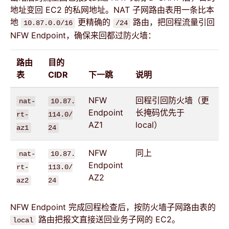
地址变回 EC2 的私网地址。NAT 子网路由表用一条比本
地
更精确的
路由，把回程流量引回
10.87.0.0/16
/24
NFW Endpoint，确保来回都过防火墙：
路由
目的
表
CIDR
下一跳
说明
NFW
回程引回防火墙（更
nat-
10.87.
Endpoint
长掩码优先于
rt-
114.0/
AZ1
local）
az1
24
NFW
同上
nat-
10.87.
Endpoint
rt-
113.0/
AZ2
az2
24
NFW Endpoint 完成回程检查后，按防火墙子网路由表的
路由把报文直接送回业务子网的 EC2。
local