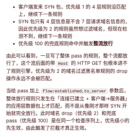
客户端发来 SYN 包，优先级 1 的 4 层规则没匹配
上，继续下一条规则
SYN 包只有 4 层信息是不含 7 层请求域名信息的，
因此优先级为 2 的规则虽然想过滤域名，但现在检
测不到，继续下一条规则
优先级 100 的兜底规则命中并触发
整流放行
由此可以看到，一旦写了整体 pass 的规则，整个流都放
行了，这个流后面的带
的 HTTP GET 包根本进不
Host
了规则引擎，优先级为 2 的域名过滤黑名单规则的 drop
操作永远不会被匹配。
当给 pass 加上
参数后，
flow:established,to_server
整体放行规则只发生在「连接已建立 + 客户端→服务器」
的应用层数据包上才匹配，而不是从像刚才那样 SYN 开
始就完全放行。此时域名 drop（优先级 2）和兜底
pass（优先级 100）是在同一个检查序列上，优先级小的
先生效，由此触发了拦截才真正生效。