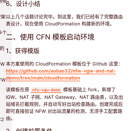
检测带
6、设计小结
时架
以上几个话题讨论完毕。到这里，我们已经有了完整路由
表设计，现在使用 CloudFormation 构建新的环境。
多个
二、使用 CFN 模板启动环境
 的
1、获得模版
本方案使用的 CloudFormation 模板位于 Github 这里：
FW
https://github.com/aobao32/nfw-vgw-and-nat-
demo/tree/main/cloudformation
FW
该模板在原
模板基础上 fork，新增了
nfw-vgw-demo
IGW、NAT 子网、NAT Gateway、NAT 路由表，以及出
站域名拦截规则，并自动写好出站检查路由。创建完成后
即可直接验证 NFW 对出站流量的检测，无须手工配置路
由。
C2