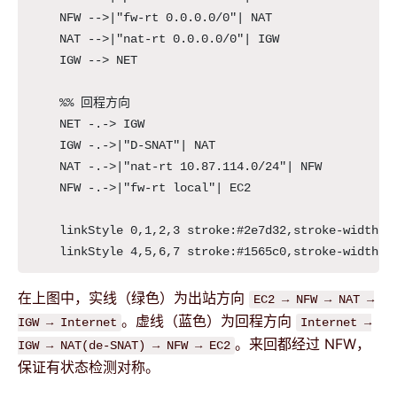
    NFW -->|"fw-rt 0.0.0.0/0"| NAT

    NAT -->|"nat-rt 0.0.0.0/0"| IGW

    IGW --> NET

    %% 回程方向

    NET -.-> IGW

    IGW -.->|"D-SNAT"| NAT

    NAT -.->|"nat-rt 10.87.114.0/24"| NFW

    NFW -.->|"fw-rt local"| EC2

    linkStyle 0,1,2,3 stroke:#2e7d32,stroke-width:2p
    linkStyle 4,5,6,7 stroke:#1565c0,stroke-width:2
在上图中，实线（绿色）为出站方向
EC2 → NFW → NAT →
。虚线（蓝色）为回程方向
IGW → Internet
Internet →
。来回都经过 NFW，
IGW → NAT(de-SNAT) → NFW → EC2
保证有状态检测对称。