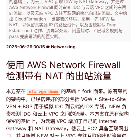
的基础上，为云上 VPC 新增 IGW 与 NAT Gateway，并通过
AWS Network Firewall 同时审查 IDC 与云端 VPC 之间的东西
向流量、以及云端 VPC 去往互联网的南北向出站流量。文中给
出 CloudFormation 一键部署的环境、采用「先 NFW 后
NAT」以保留真实源 IP 的路径设计，以及围绕默认 Drop
Established 动作、流异常处理、闲置超时、7 层域名规则与
pass 兜底写法的配置实践。
2026-06-29 00:15
Networking
label
使用 AWS Network Firewall
检测带有 NAT 的出站流量
本方案在
的基础上 fork 而来。原有架构
nfw-vgw-demo
的架构中，已经搭建好的部分包括 VGW + Site-to-Site
VPN + BGP 用于模拟 IDC 到云端的 DX 专线，NFW 负
责检测 IDC 和云上 VPC 之间的流量。本方案在原有架构
保留的基础上，为云端 VPC 增加了自己的 Internet
Gateway 和 NAT Gateway，使云上 EC2 具备互联网出
口，并且新增 NFW 对云上 VPC 去往互联网出站流量进