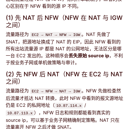
心区别在于 NFW 看到的源 IP 不同。
(1) 先 NAT 后 NFW（NFW 在 NAT 与 IGW
之间）
流量路径为
。NAT 先做了
EC2 → NAT → NFW → IGW
SNAT，把源地址换成了 NAT 的 EIP，因此 NFW 看到的
所有出站流量源 IP 都是 NAT 的公网地址，无法区分是哪
一台 EC2 发出的。这种顺序会
丢失原始 source ip
，不利
于按业务子网或单机做策略与审计。
(2) 先 NFW 后 NAT（NFW 在 EC2 与 NAT
之间）
流量路径为
。NFW 先做检查然
EC2 → NFW → NAT → IGW
后流量才抵达 NAT 转换，此时 NFW 中看到的报文源地址
仍是 EC2 的私网地址（
/
10.87.114.x
），NFW 日志和规则都能看到真实的
10.87.113.x
source ip，可以基于业务子网精确制定策略。NAT 只在
流量离开 NFW 之后才做 SNAT。