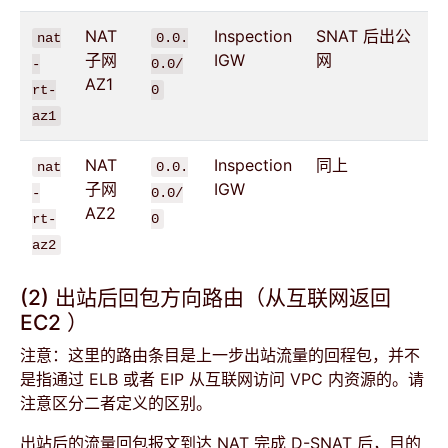
NAT
Inspection
SNAT 后出公
nat
0.0.
子网
IGW
网
-
0.0/
AZ1
rt-
0
az1
NAT
Inspection
同上
nat
0.0.
子网
IGW
-
0.0/
AZ2
rt-
0
az2
(2) 出站后回包方向路由（从互联网返回
EC2 ）
注意：这里的路由条目是上一步出站流量的回程包，并不
是指通过 ELB 或者 EIP 从互联网访问 VPC 内资源的。请
注意区分二者定义的区别。
出站后的流量回包报文到达 NAT 完成 D-SNAT 后，目的