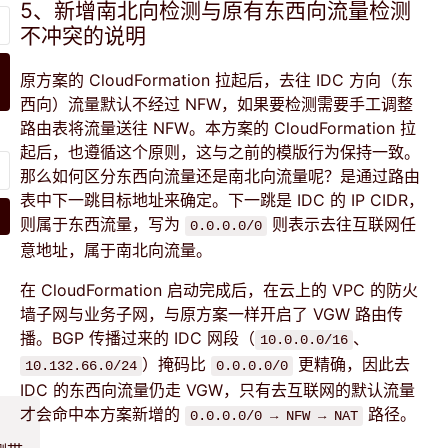
5、新增南北向检测与原有东西向流量检测
不冲突的说明
原方案的 CloudFormation 拉起后，去往 IDC 方向（东
西向）流量默认不经过 NFW，如果要检测需要手工调整
路由表将流量送往 NFW。本方案的 CloudFormation 拉
起后，也遵循这个原则，这与之前的模版行为保持一致。
那么如何区分东西向流量还是南北向流量呢？是通过路由
表中下一跳目标地址来确定。下一跳是 IDC 的 IP CIDR，
则属于东西流量，写为
则表示去往互联网任
0.0.0.0/0
意地址，属于南北向流量。
在 CloudFormation 启动完成后，在云上的 VPC 的防火
墙子网与业务子网，与原方案一样开启了 VGW 路由传
播。BGP 传播过来的 IDC 网段（
、
10.0.0.0/16
）掩码比
更精确，因此去
10.132.66.0/24
0.0.0.0/0
IDC 的东西向流量仍走 VGW，只有去互联网的默认流量
才会命中本方案新增的
路径。
0.0.0.0/0 → NFW → NAT