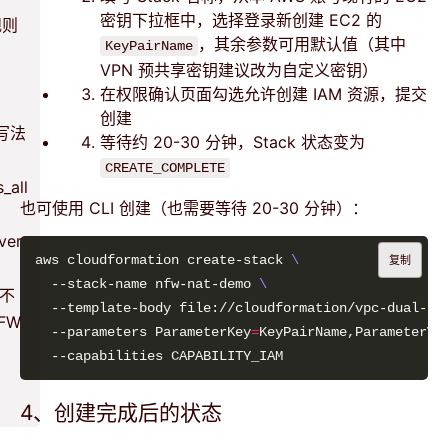
密钥下拉框中，选择登录新创建 EC2 的
规则
，其余参数可用默认值（其中
KeyPairName
VPN 预共享密钥建议改为自定义密钥）
在权限确认页面勾选允许创建 IAM 资源，提交
创建
写法
等待约 20-30 分钟，Stack 状态变为
CREATE_COMPLETE
all
也可使用 CLI 创建（也需要等待 20-30 分钟）：
ver
aws cloudformation create-stack 
复制
  --stack-name nfw-nat-demo 
、不
  --template-body file://cloudformation/vpc-dual-az
FW
  --parameters ParameterKey
=
KeyPairName,ParameterVa
4、创建完成后的状态