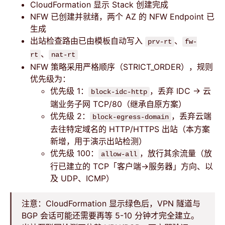
CloudFormation 显示 Stack 创建完成
NFW 已创建并就绪，两个 AZ 的 NFW Endpoint 已
生成
出站检查路由已由模板自动写入
、
prv-rt
fw-
、
rt
nat-rt
NFW 策略采用严格顺序（STRICT_ORDER），规则
优先级为：
优先级 1：
，丢弃 IDC → 云
block-idc-http
端业务子网 TCP/80（继承自原方案）
优先级 2：
，丢弃云端
block-egress-domain
去往特定域名的 HTTP/HTTPS 出站（本方案
新增，用于演示出站检测）
优先级 100：
，放行其余流量（放
allow-all
行已建立的 TCP「客户端→服务器」方向、以
及 UDP、ICMP）
注意：CloudFormation 显示绿色后，VPN 隧道与
BGP 会话可能还需要再等 5-10 分钟才完全建立。