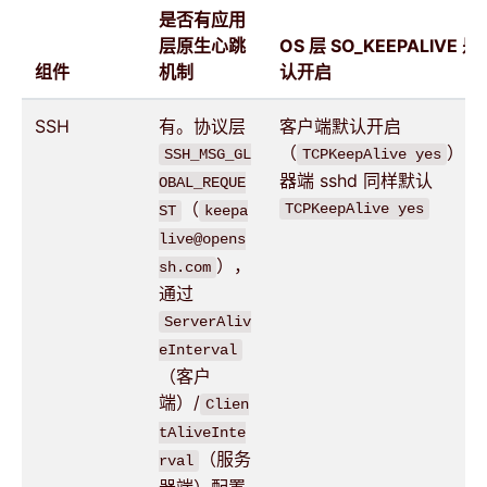
是否有应用
层原生心跳
OS 层 SO_KEEPALIVE 
组件
机制
认开启
SSH
有。协议层
客户端默认开启
（
），
SSH_MSG_GL
TCPKeepAlive yes
器端 sshd 同样默认
OBAL_REQUE
（
TCPKeepAlive yes
ST
keepa
live@opens
），
sh.com
通过
ServerAliv
eInterval
（客户
端）/
Clien
tAliveInte
（服务
rval
器端）配置