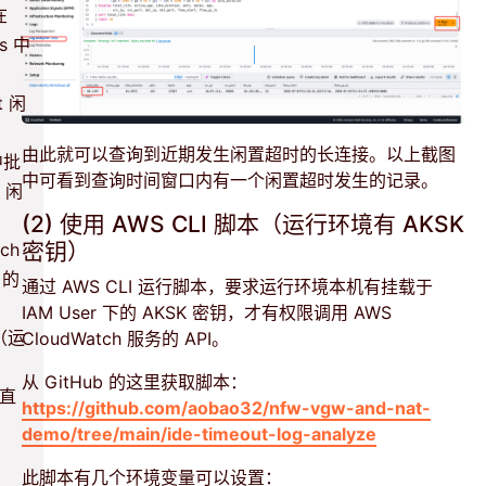
在
ps 中
t 闲
由此就可以查询到近期发生闲置超时的长连接。以上截图
中批
中可看到查询时间窗口内有一个闲置超时发生的记录。
t 闲
(2) 使用 AWS CLI 脚本（运行环境有 AKSK
密钥）
ch
 的
通过 AWS CLI 运行脚本，要求运行环境本机有挂载于
IAM User 下的 AKSK 密钥，才有权限调用 AWS
本（运
CloudWatch 服务的 API。
从 GitHub 的这里获取脚本：
候直
https://github.com/aobao32/nfw-vgw-and-nat-
demo/tree/main/ide-timeout-log-analyze
此脚本有几个环境变量可以设置：