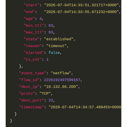
"start"
: 
"2026-07-04T14:33:51.321717+0000"
"end"
:   
"2026-07-04T14:33:55.871232+0000"
"age"
: 
4
"min_ttl"
: 
63
"max_ttl"
: 
63
"state"
: 
"established"
"reason"
: 
"timeout"
"alerted"
: 
false
"tx_cnt"
: 
1
"event_type"
: 
"netflow"
"flow_id"
: 
2226192497599167
"dest_ip"
: 
"10.132.66.200"
"proto"
: 
"TCP"
"dest_port"
: 
22
"timestamp"
: 
"2026-07-04T14:34:57.468453+0000"