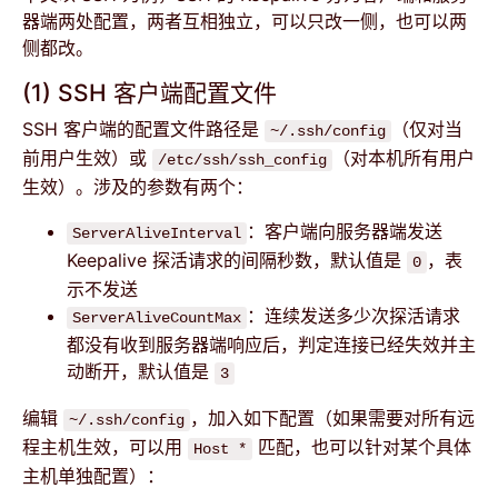
器端两处配置，两者互相独立，可以只改一侧，也可以两
侧都改。
(1) SSH 客户端配置文件
SSH 客户端的配置文件路径是
（仅对当
~/.ssh/config
前用户生效）或
（对本机所有用户
/etc/ssh/ssh_config
生效）。涉及的参数有两个：
：客户端向服务器端发送
ServerAliveInterval
Keepalive 探活请求的间隔秒数，默认值是
，表
0
示不发送
：连续发送多少次探活请求
ServerAliveCountMax
都没有收到服务器端响应后，判定连接已经失效并主
动断开，默认值是
3
编辑
，加入如下配置（如果需要对所有远
~/.ssh/config
程主机生效，可以用
匹配，也可以针对某个具体
Host *
主机单独配置）：