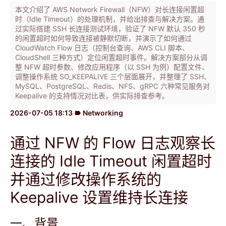
本文介绍了 AWS Network Firewall（NFW）对长连接闲置超
时（Idle Timeout）的处理机制，并给出排查与解决方案。通
过实际搭建 SSH 长连接测试环境，验证了 NFW 默认 350 秒
的闲置超时如何导致连接被静默切断，并演示了如何通过
CloudWatch Flow 日志（控制台查询、AWS CLI 脚本、
CloudShell 三种方式）定位闲置超时事件。解决方案部分从调
整 NFW 超时参数、修改应用程序（以 SSH 为例）配置文件、
调整操作系统 SO_KEEPALIVE 三个层面展开，并整理了 SSH、
MySQL、PostgreSQL、Redis、NFS、gRPC 六种常见服务对
Keepalive 的支持情况对比表，供实际排查参考。
2026-07-05 18:13
Networking
label
通过 NFW 的 Flow 日志观察长
连接的 Idle Timeout 闲置超时
并通过修改操作系统的
Keepalive 设置维持长连接
一、背景