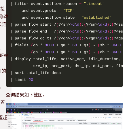
| filter event.netflow.reason 
=
"timeout"
连接
     and event.proto 
=
"TCP"
过修改
     and event.netflow.state 
=
"established"
长连
| parse flow_start /
(
?<sh>
\d\d
)
:
(
?<sm>
\d\d
)
:
(
?<ss>
\
| parse flow_end   /
(
?<eh>
\d\d
)
:
(
?<em>
\d\d
)
:
(
?<es>
\
| parse flow_gc_ts /
(
?<gh>
\d\d
)
:
(
?<gm>
\d\d
)
:
(
?<gs>
\
| fields 
(
gh * 
3600
 + gm * 
60
 + gs
)
 - 
(
sh * 
3600
 + 
置
(
gh * 
3600
 + gm * 
60
 + gs
)
 - 
(
eh * 
3600
 + 
NFW
间的
| limit 
20
w、
查询结果如下截图。
闲置
闲置超