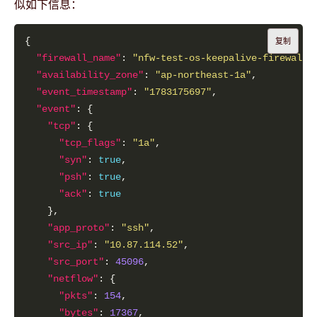
似如下信息：
复制
"firewall_name"
: 
"nfw-test-os-keepalive-firewall"
"availability_zone"
: 
"ap-northeast-1a"
"event_timestamp"
: 
"1783175697"
"event"
"tcp"
"tcp_flags"
: 
"1a"
"syn"
: 
true
"psh"
: 
true
"ack"
: 
true
"app_proto"
: 
"ssh"
"src_ip"
: 
"10.87.114.52"
"src_port"
: 
45096
"netflow"
"pkts"
: 
154
"bytes"
: 
17367