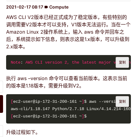
2021-02-17 08:17
Compute
label
AWS CLI V2版本已经正式成为了稳定版本，有些特别的
调用需要V2版本才可以支持，V1版本无法运行。当在一个
Amazon Linux 2操作系统上，输入 aws 命令并回车之
后，系统提示如下信息，则表示这是1.x版本，可以升级到
2.x版本。
Note
: 
AWS CLI version 2, the latest major version o
复制
执行 aws –version 命令可以查看当前版本。这表示当前
的版本是1.18版本，需要升级到V2。
[
ec2-user@ip-172-31-200-161 ~
]
复制
[
ec2-user@ip-172-31-200-161 ~
]
升级过程如下。