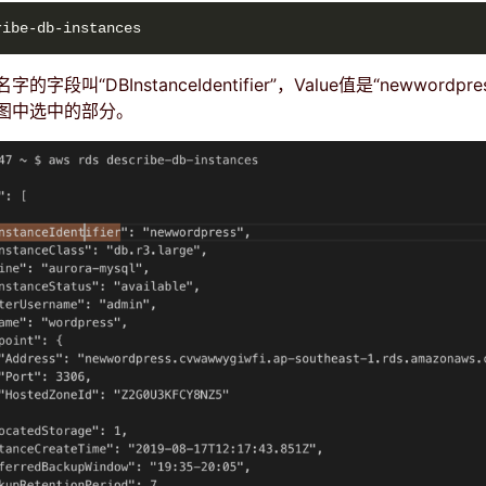
段叫“DBInstanceIdentifier”，Value值是“newwordpr
图中选中的部分。