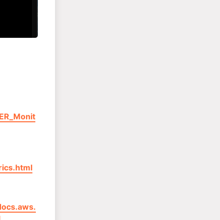
ER_Monit
rics.html
docs.aws.
l