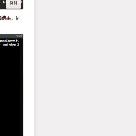
s Name
=
DBInstanceIdentifier,Value
=
newwordpress --metric-
复制
来的结果，同