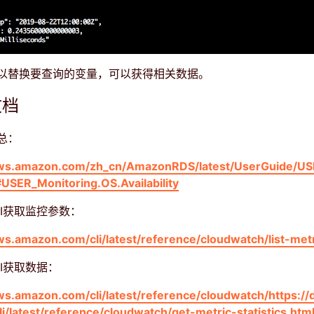
以替换要查询的变量，可以获得相关数据。
文档
总：
aws.amazon.com/zh_cn/AmazonRDS/latest/UserGuide/US
USER_Monitoring.OS.Availability
 CLI获取监控参数：
ws.amazon.com/cli/latest/reference/cloudwatch/list-met
CLI获取数据：
ws.amazon.com/cli/latest/reference/cloudwatch/https://
/latest/reference/cloudwatch/get-metric-statistics.htm