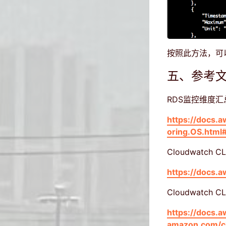
按照此方法，可
五、参考
RDS监控维度汇
https://docs.
oring.OS.html#
Cloudwatch
https://docs.a
Cloudwatch 
https://docs.a
amazon.com/cli