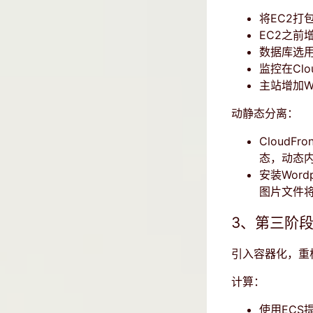
将EC2打
EC2之前增
数据库选用
监控在Clo
主站增加WA
动静态分离：
Cloud
态，动态内
安装Word
图片文件将自
3、第三阶段
引入容器化，重
计算：
使用ECS提