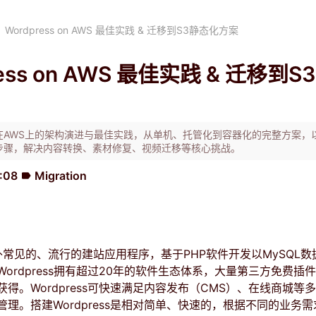
Wordpress on AWS 最佳实践 & 迁移到S3静态化方案
ress on AWS 最佳实践 & 迁移到S
ess在AWS上的架构演进与最佳实践，从单机、托管化到容器化的完整方案，
步骤，解决内容转换、素材修复、视频迁移等核心挑战。
1:08
Migration
label
是国外常见的、流行的建站应用程序，基于PHP软件开发以MySQL
ordpress拥有超过20年的软件生态体系，大量第三方免费插
得。Wordpress可快速满足内容发布（CMS）、在线商城等
理。搭建Wordpress是相对简单、快速的，根据不同的业务