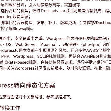
用层卸载和分流，引入动静态分离等；实施缓存；
选择合适的机型；通过Trust-advisor监控配置是否有浪费；
gineering浪费资源；
脚本化的容器构建、发布、补丁、版本更新；定制监控Dashboa
控了解Slowsql等。
路中，安全是重中之重。Wordpress作为PHP开发的脚本程
x OS、Web Server（Apache）、动态程序（php-fpm）和
rdpress应用本身都有出现漏洞的风险。开启多种AWS安全服
x、PHP、Wordpress、SQL的托管规则，再结合WAF的Bot判定和
n库，辅以Rate-based规则，直接封掉恶意请求。运行中要定期分
时关注Wordpress社区发布新版本，随时修复漏洞。在此基
press转向静态化方案
程需要面临几个关键阶段，参考思路如下。
容转换工作