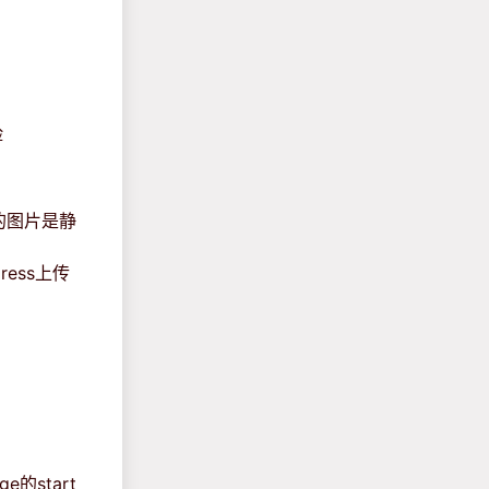
险
3的图片是静
ress上传
的start