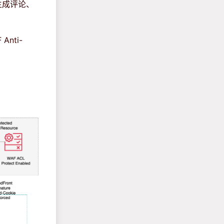
生成评论、
nti-