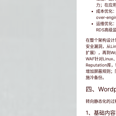
力；在应
成本优化：
over-en
运维优化：
RDS高级监
在整个架构设计思
安全漏洞，从Linu
扩展），再到Wo
WAF针对Linu
Reputatio
增加屏蔽规则；同
施冷备份。
四、Word
转向静态化的过
1、基础内