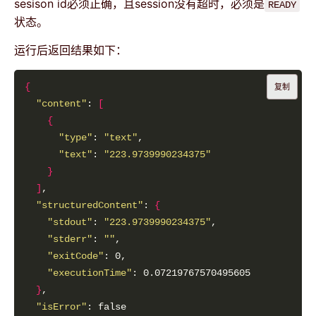
sesison id必须正确，且session没有超时，必须是
READY
状态。
运行后返回结果如下：
{
复制
"content"
: 
[
{
"type"
: 
"text"
"text"
: 
"223.9739990234375"
}
]
"structuredContent"
: 
{
"stdout"
: 
"223.9739990234375"
"stderr"
: 
""
"exitCode"
"executionTime"
}
"isError"