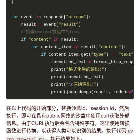
for
 event 
in
 response[
"stream"
    result 
=
 event[
"result"
# 检查content数组中的text
if
"content"
in
for
 content_item 
in
 result[
"content"
if
 content_item
.
get(
"type"
) 
==
"text"
a
                formatted_text 
=
 format_http_respon
                print(
"格式化后的输出:"
                print(
"
\n
原始输出:"
                print(json
.
dumps(result, indent
=
2
在以上代码的开始部分，替换沙盒id、session id，然后
执行，即可在具有public网络的沙盒中使用curl获取外部
信息。由于CURL执行后会包含特殊字符，这里使用转换
函数进行转换，以获得人类可以识别的结果。执行代码
uv
，执行结果如下。
run run-curl.py