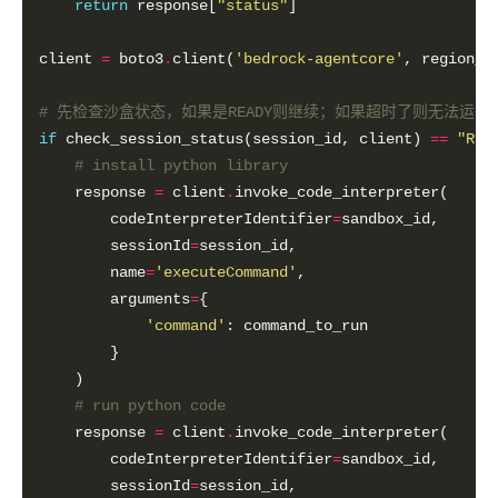
return
 response[
"status"
client 
=
 boto3
.
client(
'bedrock-agentcore'
, region_n
# 先检查沙盒状态，如果是READY则继续；如果超时了则无法运行，需
if
 check_session_status(session_id, client) 
==
"REA
# install python library
    response 
=
 client
.
        codeInterpreterIdentifier
=
        sessionId
=
        name
=
'executeCommand'
        arguments
=
'command'
# run python code
    response 
=
 client
.
        codeInterpreterIdentifier
=
        sessionId
=