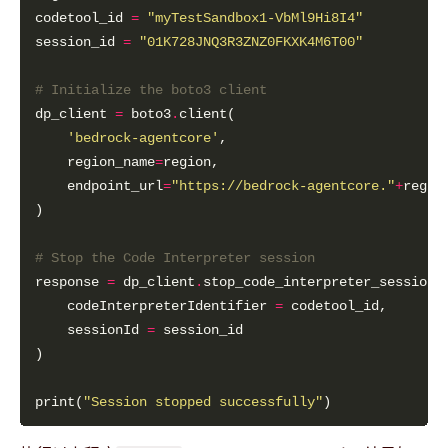
codetool_id 
=
"myTestSandbox1-VbMl9Hi8I4"
session_id 
=
"01K728JNQ3R3ZNZ0FKXK4M6T00"
# Initialize the boto3 client
dp_client 
=
 boto3
.
'bedrock-agentcore'
    region_name
=
    endpoint_url
=
"https://bedrock-agentcore."
+
regio
# Stop the Code Interpreter session
response 
=
 dp_client
.
    codeInterpreterIdentifier 
=
    sessionId 
=
print(
"Session stopped successfully"