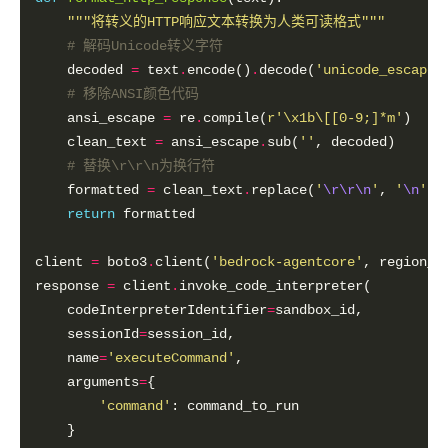
"""将转义的HTTP响应文本转换为人类可读格式"""
# 解码Unicode转义字符
    decoded 
=
 text
.
encode()
.
decode(
'unicode_escape'
# 移除ANSI颜色代码
    ansi_escape 
=
 re
.
compile(
r
'\x1b\[[0-9;]*m'
    clean_text 
=
 ansi_escape
.
sub(
''
# 替换\r\r\n为换行符
    formatted 
=
 clean_text
.
replace(
'
\r\r\n
'
, 
'
\n
'
return
client 
=
 boto3
.
client(
'bedrock-agentcore'
, region_n
response 
=
 client
.
    codeInterpreterIdentifier
=
    sessionId
=
    name
=
'executeCommand'
    arguments
=
'command'