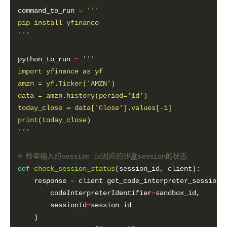
command_to_run 
=
'''
python_to_run 
=
'''
# 检查输入的session id对应的沙盒session的状态
def
check_session_status
    response 
=
 client
.
        codeInterpreterIdentifier
=
        sessionId
=