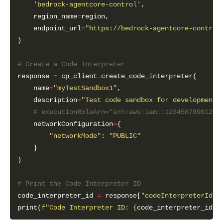
'bedrock-agentcore-control'
    region_name
=
    endpoint_url
=
"https://bedrock-agentcore-control
# Create a Code Interpreter
response 
=
 cp_client
.
    name
=
"myTestSandbox1"
    description
=
"Test code sandbox for development"
# executionRoleArn="arn:aws:iam::12345678
    networkConfiguration
=
"networkMode"
: 
"PUBLIC"
# Print the Code Interpreter ID
code_interpreter_id 
=
 response[
"codeInterpreterId"
print(
f
"Code Interpreter ID: 
{
code_interpreter_id
}
"