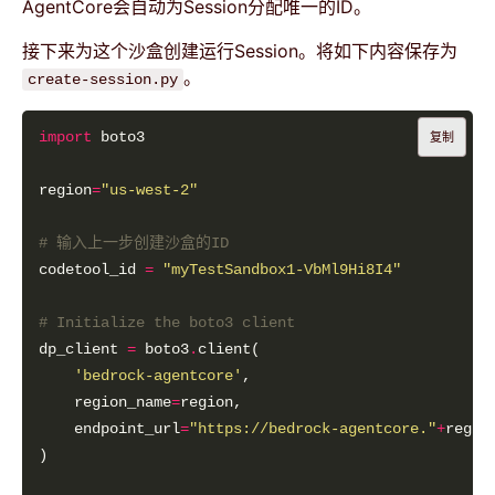
AgentCore会自动为Session分配唯一的ID。
接下来为这个沙盒创建运行Session。将如下内容保存为
。
create-session.py
import
复制
region
=
"us-west-2"
# 输入上一步创建沙盒的ID
codetool_id 
=
"myTestSandbox1-VbMl9Hi8I4"
# Initialize the boto3 client
dp_client 
=
 boto3
.
'bedrock-agentcore'
    region_name
=
    endpoint_url
=
"https://bedrock-agentcore."
+
regio