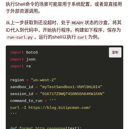
执行Shell命令的场景可能是用于系统配置，或者是直接用
于外部资源调用。
从上一步获取到还没超时、处于
状态的沙盒，将其
READY
ID代入到代码中，开始执行程序。构建如下程序，保存为
，运行的shell以执行
为例。
run-curl.py
curl
import
复制
import
import
region 
=
"us-west-2"
sandbox_id 
=
"myTestSandbox1-VbMl9Hi8I4"
session_id 
=
"01K71TZ9WQ74S0NS0A64KWJAXN"
command_to_run 
=
'''
def
format_http_response