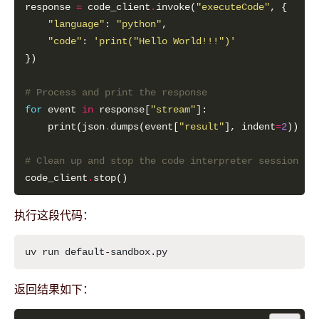
response 
=
 code_client
.
invoke(
"executeCode"
"language"
: 
"python"
"code"
: 
'print("Hello World!!!")'
# Process and print the response
for
 event 
in
 response[
"stream"
    print(json
.
dumps(event[
"result"
], indent
=
2
# Clean up and stop the code interpreter session 
code_client
.
执行这段代码：
返回结果如下：