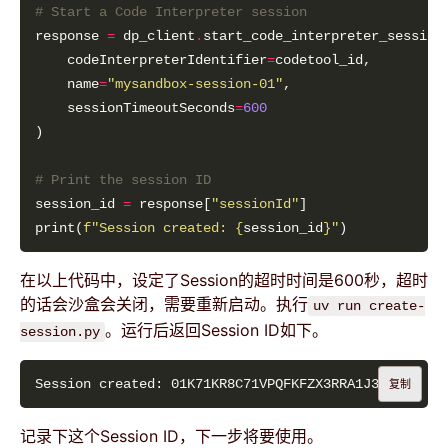
# Start a Code Interpreter session
response 
=
 dp_client
.
    codeInterpreterIdentifier
=
    name
=
"mysandbox-session-01"
    sessionTimeoutSeconds
=
600
# Print the session ID
session_id 
=
 response[
"sessionId"
print(
f
"Session created: 
{
session_id
}
"
在以上代码中，设定了Session的超时时间是600秒，超时
的话会沙盒会关闭，需要重新启动。执行
uv run create-
。运行后返回Session ID如下。
session.py
复制
记录下这个Session ID，下一步将要使用。