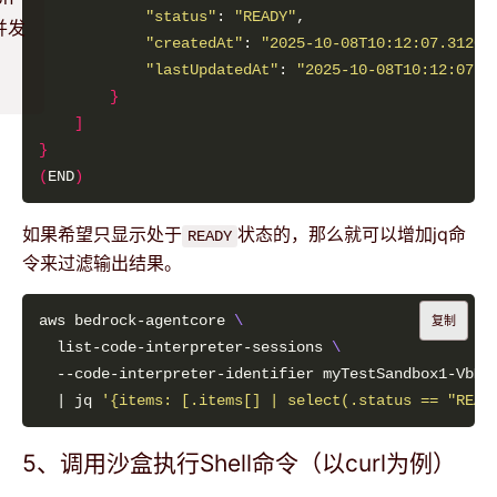
"status"
: 
"READY"
并发
"createdAt"
: 
"2025-10-08T10:12:07.31204
"lastUpdatedAt"
: 
"2025-10-08T10:12:07.3
}
]
}
(
END
)
如果希望只显示处于
状态的，那么就可以增加jq命
READY
令来过滤输出结果。
aws bedrock-agentcore 
复制
  list-code-interpreter-sessions 
  --code-interpreter-identifier myTestSandbox1-VbMl
  | jq 
'{items: [.items[] | select(.status == "READ
5、调用沙盒执行Shell命令（以curl为例）