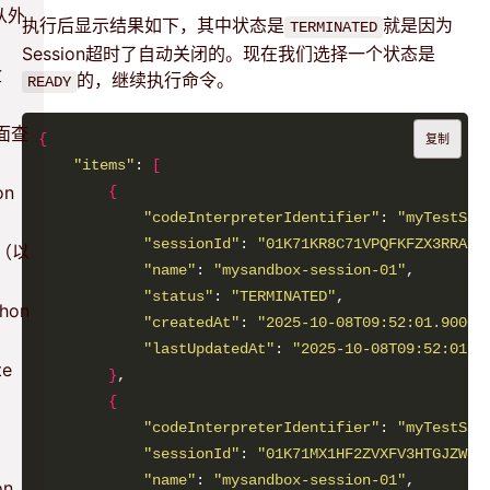
从外
执行后显示结果如下，其中状态是
就是因为
TERMINATED
Session超时了自动关闭的。现在我们选择一个状态是
盒
的，继续执行命令。
READY
面查
{
复制
"items"
: 
[
on
{
"codeInterpreterIdentifier"
: 
"myTestSan
"sessionId"
: 
"01K71KR8C71VPQFKFZX3RRA1J
令（以
"name"
: 
"mysandbox-session-01"
"status"
: 
"TERMINATED"
hon
"createdAt"
: 
"2025-10-08T09:52:01.90009
"lastUpdatedAt"
: 
"2025-10-08T09:52:01.9
te
}
{
"codeInterpreterIdentifier"
: 
"myTestSan
"sessionId"
: 
"01K71MX1HF2ZVXFV3HTGJZWE1
"name"
: 
"mysandbox-session-01"
n