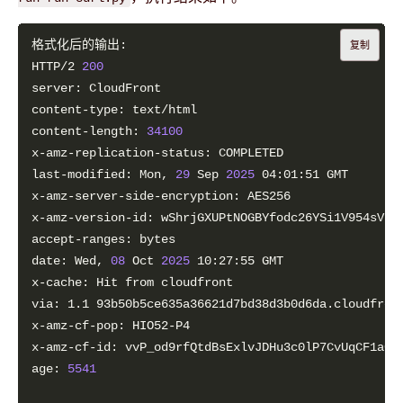
复制
HTTP/2 
200
content-length: 
34100
last-modified: Mon, 
29
 Sep 
2025
date: Wed, 
08
 Oct 
2025
via: 1.1 93b50b5ce635a36621d7bd38d3b0d6da.cloudfron
x-amz-cf-id: vvP_od9rfQtdBsExlvJDHu3c0lP7CvUqCF1aCo
age: 
5541