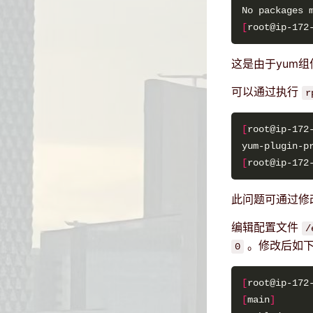
No packages 
[
root@ip-172
这是由于yum组件
可以通过执行
r
[
root@ip-172
[
root@ip-172
此问题可通过修
编辑配置文件
/
。修改后如
0
[
root@ip-172
[
main
]