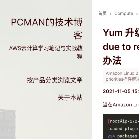
首页
›
Compute
›
PCMAN的技术博
Yum 升级
客
due to 
AWS云计算学习笔记与实战教
程
办法
Amazon Linux
priorities插件解
按产品分类浏览文章
2021-11-05 15
关于本站
当在Amazon L
[
root@ip-172
234