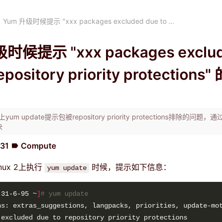
Yum 升级时候提示 "xxx packages excluded due to …
时候提示 "xxx packages exclu
repository priority protection
 2上yum update提示包被repository priority protections排除的问题，
决
:31
Compute
label
inux 2上执行
时候，提示如下信息：
yum update
-31-6-95 ~
]
# yum update