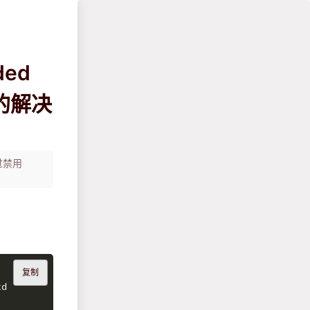
ded
s" 的解决
通过禁用
复制