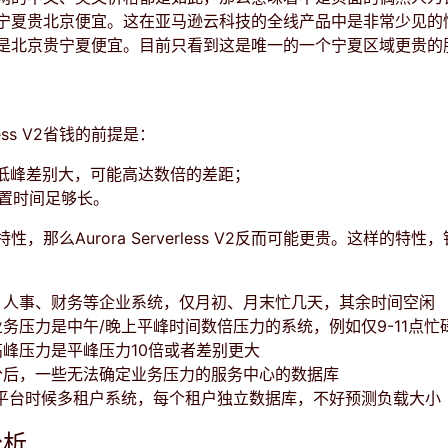
宁夏贵北京便宜。这在亚马逊云科技的全线产品中是非常少见的
是北京贵宁夏便宜。目前只看到这是唯一的一个宁夏区域更贵的
景
erless V2省钱的前提是：
高低峰差别大，可能高达数倍的差距；
闲置时间足够长。
，那么Aurora Serverless V2反而可能更贵。这样的特性
：人事、财务等企业系统，仅月初、月末忙几天，其余时间空闲
务压力是中午/晚上平峰时间数倍压力的系统，例如仅9-11点忙碌，
峰压力是平峰压力10倍或者差别更大
分后，一些无法确定业务压力的服务中心的数据库
S平台时候多租户系统，每个租户独立数据库，不好预测负载大小
分析