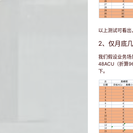
以上测试可看出，在
2、仅月底
我们假设业务场
48ACU（折算
下。