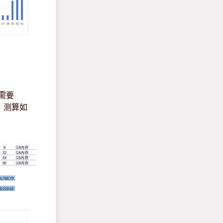
需要
。测算如