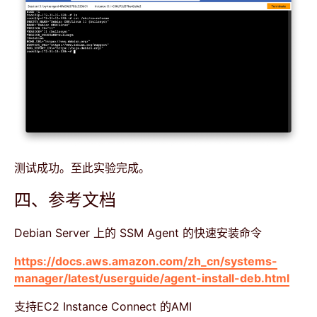
测试成功。至此实验完成。
四、参考文档
Debian Server 上的 SSM Agent 的快速安装命令
https://docs.aws.amazon.com/zh_cn/systems-
manager/latest/userguide/agent-install-deb.html
支持EC2 Instance Connect 的AMI