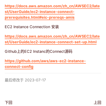
https://docs.aws.amazon.com/zh_cn/AWSEC2/late
st/UserGuide/ec2-instance-connect-
prerequisites.html#eic-prereqs-amis
EC2 Instance Connection 安装
https://docs.aws.amazon.com/zh_cn/AWSEC2/late
st/UserGuide/ec2-instance-connect-set-up.html
Github上的EC2 Instanc的Connect源码
https://github.com/aws/aws-ec2-instance-
connect-config
最后修改于 2023-07-17
下回
上回