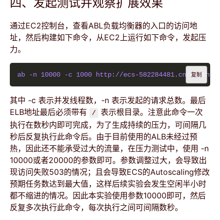
四、发起测试并观察扩展效果
通过EC2控制台，查看ABL负载均衡器的入口的访问地
址，然后构建如下命令，从EC2上运行如下命令，发起压
力。
ab -n 10000 -c 1000 http://ecs-582284481.cn-north-1
复制
其中 -c 表示并发线程数，-n 表示发起的请求总数。最后
ELB地址最后必须带有
表示根目录。注意此命令一次
/
执行在数秒内即可完成，为了生成持续的压力，可间隔几
秒后反复执行此命令后。由于目前使用的ALB未经过预
热，因此还不能承受过大的流量，在压力测试中，使用 -n
10000或者20000的参数即可。参数调整过大，会导致出
现访问失败503的情况；且会导致ECS的Autoscaling修改
预期任务数达到最大值，这样后续实验会发生空闲半小时
都不缩进的情况。因此本实验使用参数10000即可，然后
反复多次执行此命令，每次执行之间可间隔数秒。