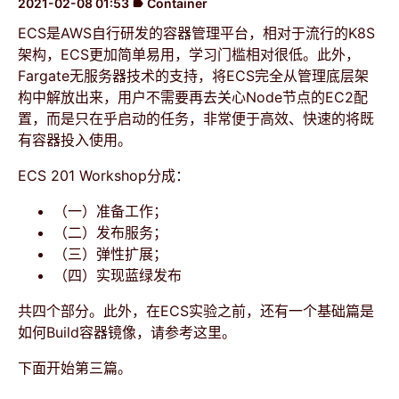
2021-02-08 01:53
Container
label
ECS是AWS自行研发的容器管理平台，相对于流行的K8S
架构，ECS更加简单易用，学习门槛相对很低。此外，
Fargate无服务器技术的支持，将ECS完全从管理底层架
构中解放出来，用户不需要再去关心Node节点的EC2配
置，而是只在乎启动的任务，非常便于高效、快速的将既
有容器投入使用。
ECS 201 Workshop分成：
（一）准备工作；
（二）发布服务；
（三）弹性扩展；
（四）实现蓝绿发布
共四个部分。此外，在ECS实验之前，还有一个基础篇是
如何Build容器镜像，请参考
这
里
。
下面开始第三篇。