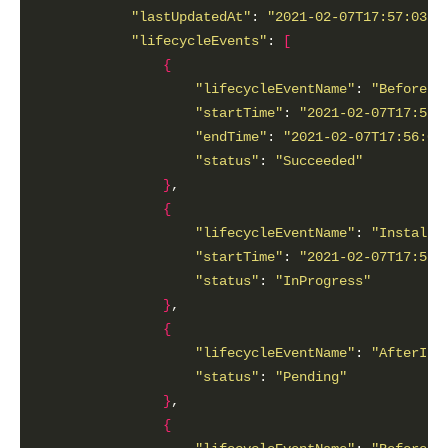
"lastUpdatedAt"
: 
"2021-02-07T17:57:03.5
"lifecycleEvents"
: 
[
{
"lifecycleEventName"
: 
"BeforeIn
"startTime"
: 
"2021-02-07T17:56:
"endTime"
: 
"2021-02-07T17:56:01
"status"
: 
"Succeeded"
}
{
"lifecycleEventName"
: 
"Install"
"startTime"
: 
"2021-02-07T17:56:
"status"
: 
"InProgress"
}
{
"lifecycleEventName"
: 
"AfterIns
"status"
: 
"Pending"
}
{