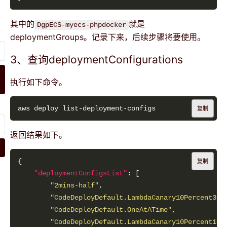
其中的
就是
DgpECS-myecs-phpdocker
deploymentGroups。记录下来，后续步骤将要使用。
3、查询deploymentConfigurations
执行如下命令。
复制
返回结果如下。
复制
"deploymentConfigsList"
"2mins-half"
"CodeDeployDefault.LambdaCanary10Percent30M
"CodeDeployDefault.OneAtATime"
"CodeDeployDefault.LambdaCanary10Percent10M