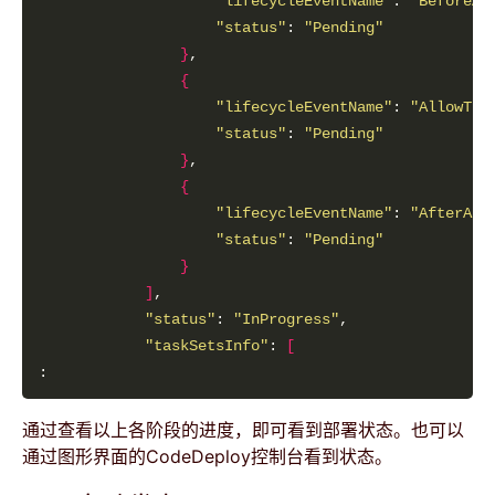
"lifecycleEventName"
: 
"BeforeAl
"status"
: 
"Pending"
}
{
"lifecycleEventName"
: 
"AllowTra
"status"
: 
"Pending"
}
{
"lifecycleEventName"
: 
"AfterAll
"status"
: 
"Pending"
}
]
"status"
: 
"InProgress"
"taskSetsInfo"
: 
[
通过查看以上各阶段的进度，即可看到部署状态。也可以
通过图形界面的CodeDeploy控制台看到状态。