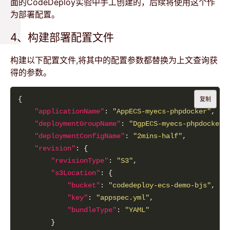
面的CodeDeploy实验中手工创建的，后续将使用这个作
为部署配置。
4、构建部署配置文件
构建以下配置文件,将其中的配置参数都替换为上文查询获
得的参数。
复制
"applicationName"
: 
"AppECS-myecs-phpdocker"
"deploymentGroupName"
: 
"DgpECS-myecs-phpdocker"
"deploymentConfigName"
: 
"2mins-half"
"revision"
"revisionType"
: 
"S3"
"s3Location"
"bucket"
: 
"codedeploy-ecs-demo-bjs"
"key"
: 
"appspec.yml"
"bundleType"
: 
"YAML"