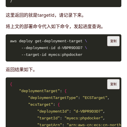
这里返回的就是targetId，请记录下来。
将上文的部署命令代入如下命令，发起进度查询。
aws deploy get-deployment-target 
复制
     --deployment-id d-VBPR9D3D7 
返回结果如下。
{
复制
"deploymentTarget"
: 
{
"deploymentTargetType"
: 
"ECSTarget"
"ecsTarget"
: 
{
"deploymentId"
: 
"d-VBPR9D3D7"
"targetId"
: 
"myecs:phpdocker"
"targetArn"
: 
"arn:aws-cn:ecs:cn-north-1