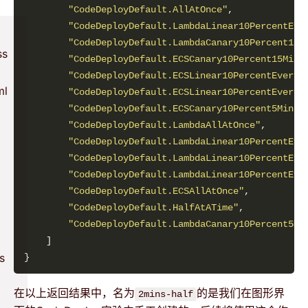
"CodeDeployDefault.AllAtOnce"
"CodeDeployDefault.LambdaLinear10PercentEve
"CodeDeployDefault.LambdaCanary10Percent15M
s
"CodeDeployDefault.ECSCanary10Percent15Minu
"CodeDeployDefault.ECSLinear10PercentEvery1
l
"CodeDeployDefault.ECSLinear10PercentEvery3
"CodeDeployDefault.ECSCanary10Percent5Minut
"CodeDeployDefault.LambdaAllAtOnce"
"CodeDeployDefault.LambdaLinear10PercentEve
"CodeDeployDefault.LambdaLinear10PercentEve
"CodeDeployDefault.LambdaLinear10PercentEve
"CodeDeployDefault.ECSAllAtOnce"
"CodeDeployDefault.HalfAtATime"
"CodeDeployDefault.LambdaCanary10Percent5Mi
s
在以上返回结果中，名为
的是我们在图形界
2mins-half