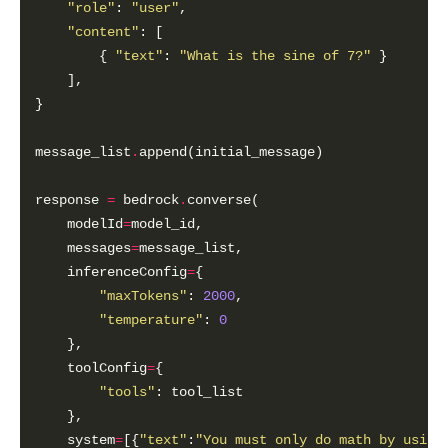
"role"
: 
"user"
"content"
        { 
"text"
: 
"What is the sine of 7?"
message_list
.
response 
=
 bedrock
.
    modelId
=
    messages
=
    inferenceConfig
=
"maxTokens"
: 
2000
"temperature"
: 
0
    toolConfig
=
"tools"
    system
=
[{
"text"
:
"You must only do math by using