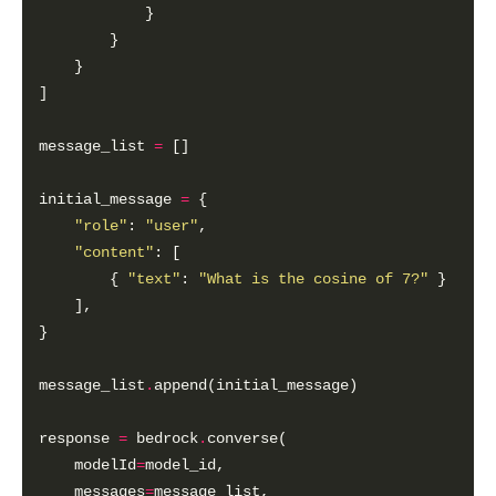
message_list 
=
initial_message 
=
"role"
: 
"user"
"content"
        { 
"text"
: 
"What is the cosine of 7?"
message_list
.
response 
=
 bedrock
.
    modelId
=
    messages
=