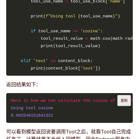
        tool_use_name 
=
 tool_use_block[
'name'
        print(
f
"Using tool 
{
tool_use_name
}
"
if
 tool_use_name 
==
'cosine'
            tool_result_value 
=
 math
.
cos(math
.
radia
elif
'text'
in
        print(content_block[
'text'
返回结果如下：
Here is how we can calculate the cosine of 7 using 
复制
Using tool cosine
0.992546151641322
可以看到模型返回说要调用Tool之后，就靠Tool自己完成