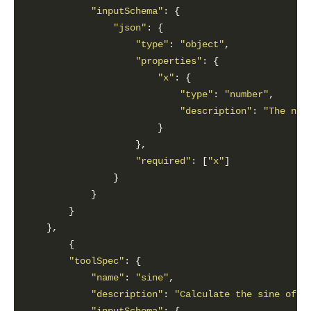
"inputSchema"
"json"
"type"
: 
"object"
"properties"
"x"
"type"
: 
"number"
"description"
: 
"The num
"required"
: [
"x"
"toolSpec"
"name"
: 
"sine"
"description"
: 
"Calculate the sine of x