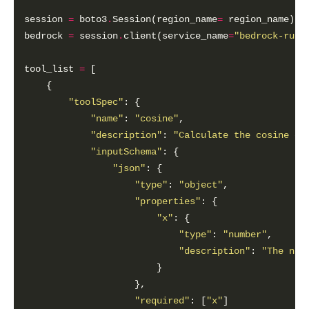
session 
=
 boto3
.
Session(region_name
=
bedrock 
=
 session
.
client(service_name
=
"bedrock-runt
tool_list 
=
"toolSpec"
"name"
: 
"cosine"
"description"
: 
"Calculate the cosine of
"inputSchema"
"json"
"type"
: 
"object"
"properties"
"x"
"type"
: 
"number"
"description"
: 
"The num
"required"
: [
"x"