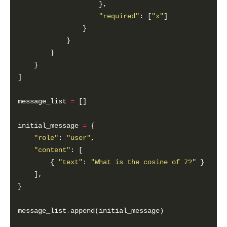
"required"
: [
"x"
message_list 
=
initial_message 
=
"role"
: 
"user"
"content"
        { 
"text"
: 
"What is the cosine of 7?"
message_list
.