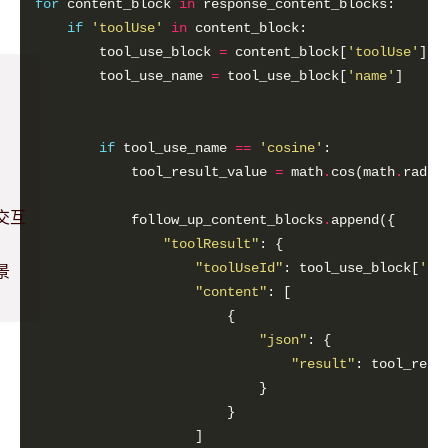
for
 content_block 
in
if
'toolUse'
in
        tool_use_block 
=
 content_block[
'toolUse'
        tool_use_name 
=
 tool_use_block[
'name'
if
 tool_use_name 
==
'cosine'
            tool_result_value 
=
 math
.
cos(math
.
radia
交互
            follow_up_content_blocks
.
"toolResult"
"toolUseId"
: tool_use_block[
'to
景
"content"
"json"
"result"