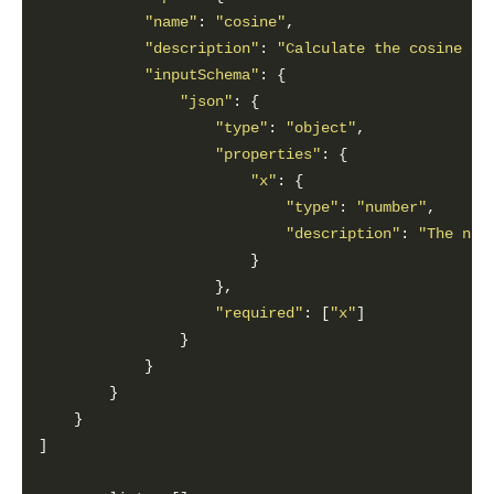
"name"
: 
"cosine"
"description"
: 
"Calculate the cosine of
"inputSchema"
"json"
"type"
: 
"object"
"properties"
"x"
"type"
: 
"number"
"description"
: 
"The num
"required"
: [
"x"