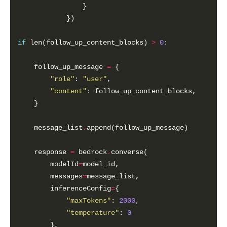
if
 len(follow_up_content_blocks) 
>
0
    follow_up_message 
=
"role"
: 
"user"
"content"
    message_list
.
    response 
=
 bedrock
.
        modelId
=
        messages
=
        inferenceConfig
=
"maxTokens"
: 
2000
"temperature"
: 
0