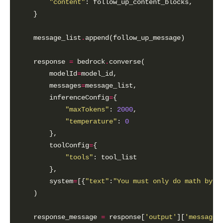
"content"
    message_list
.
    response 
=
 bedrock
.
        modelId
=
        messages
=
        inferenceConfig
=
"maxTokens"
: 
2000
"temperature"
: 
0
        toolConfig
=
"tools"
        system
=
[{
"text"
:
"You must only do math by u
    response_message 
=
 response[
'output'
][
'message'