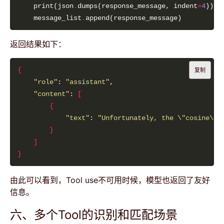
    print(json
.
dumps(response_message, indent
=
4
    message_list
.
返回结果如下：
{
复制
"role"
: 
"assistant"
"content"
: 
[
{
"text"
: 
"Unfortunately, the \"cosine\" 
}
]
}
由此可以看到，Tool use不可用时候，模型也返回了友好
信息。
六、多个Tool的识别和匹配场景