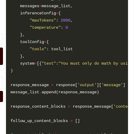
    messages
=
    inferenceConfig
=
"maxTokens"
: 
2000
"temperature"
: 
0
    toolConfig
=
"tools"
    system
=
[{
"text"
:
"You must only do math by using
response_message 
=
 response[
'output'
][
'message'
message_list
.
response_content_blocks 
=
 response_message[
'content
follow_up_content_blocks 
=