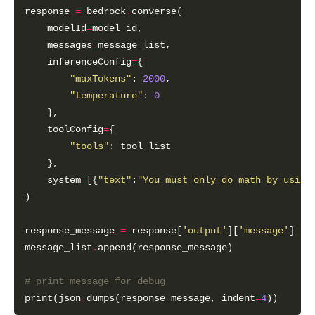
response 
=
 bedrock
.
    modelId
=
    messages
=
    inferenceConfig
=
"maxTokens"
: 
2000
"temperature"
: 
0
    toolConfig
=
"tools"
    system
=
[{
"text"
:
"You must only do math by using
response_message 
=
 response[
'output'
][
'message'
message_list
.
# print message for debug
print(json
.
dumps(response_message, indent
=
4