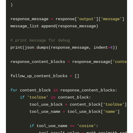
response_message 
=
 response[
'output'
][
'message'
message_list
.
# print message for debug
print(json
.
dumps(response_message, indent
=
4
response_content_blocks 
=
 response_message[
'content
follow_up_content_blocks 
=
for
 content_block 
in
if
'toolUse'
in
        tool_use_block 
=
 content_block[
'toolUse'
        tool_use_name 
=
 tool_use_block[
'name'
if
 tool_use_name 
==
'cosine'