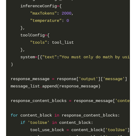
    inferenceConfig
=
"maxTokens"
: 
2000
"temperature"
: 
0
    toolConfig
=
"tools"
    system
=
[{
"text"
:
"You must only do math by using
response_message 
=
 response[
'output'
][
'message'
message_list
.
response_content_blocks 
=
 response_message[
'content
for
 content_block 
in
if
'toolUse'
in
        tool_use_block 
=
 content_block[
'toolUse'