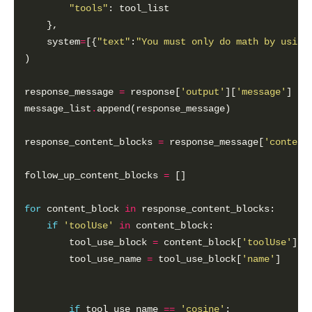
"tools"
    system
=
[{
"text"
:
"You must only do math by using
response_message 
=
 response[
'output'
][
'message'
message_list
.
response_content_blocks 
=
 response_message[
'content
follow_up_content_blocks 
=
for
 content_block 
in
if
'toolUse'
in
        tool_use_block 
=
 content_block[
'toolUse'
        tool_use_name 
=
 tool_use_block[
'name'
if
 tool_use_name 
==
'cosine'