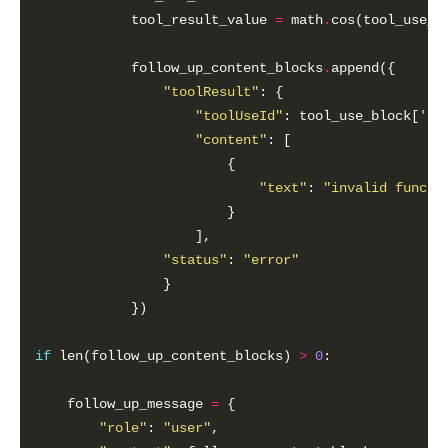
            tool_result_value 
=
 math
.
cos(tool_use_b
            follow_up_content_blocks
.
"toolResult"
"toolUseId"
: tool_use_block[
'to
"content"
"text"
: 
"invalid functi
"status"
: 
"error"
if
 len(follow_up_content_blocks) 
>
0
    follow_up_message 
=
"role"
: 
"user"