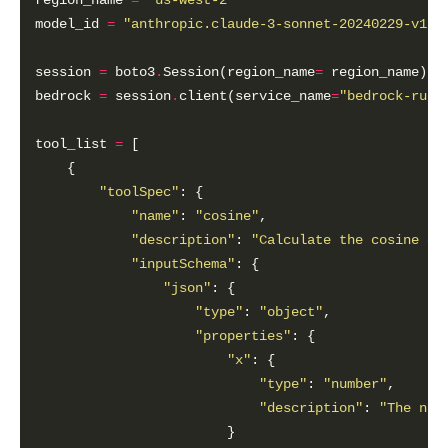
region_name 
=
'us-west-2'
model_id 
=
"anthropic.claude-3-sonnet-20240229-v1:0
session 
=
 boto3
.
Session(region_name
=
bedrock 
=
 session
.
client(service_name
=
"bedrock-runt
tool_list 
=
"toolSpec"
"name"
: 
"cosine"
"description"
: 
"Calculate the cosine of
"inputSchema"
"json"
"type"
: 
"object"
"properties"
"x"
"type"
: 
"number"
"description"
: 
"The num