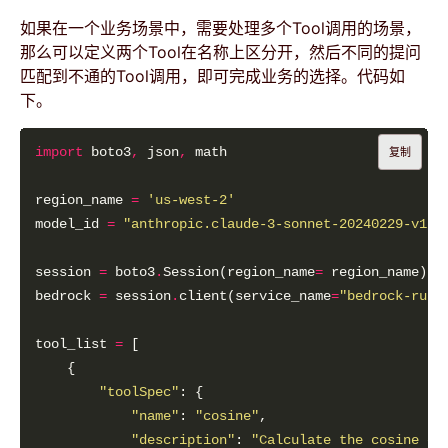
如果在一个业务场景中，需要处理多个Tool调用的场景，
那么可以定义两个Tool在名称上区分开，然后不同的提问
匹配到不通的Tool调用，即可完成业务的选择。代码如
下。
import
 boto3
,
 json
,
复制
region_name 
=
'us-west-2'
model_id 
=
"anthropic.claude-3-sonnet-20240229-v1:0
session 
=
 boto3
.
Session(region_name
=
bedrock 
=
 session
.
client(service_name
=
"bedrock-runt
tool_list 
=
"toolSpec"
"name"
: 
"cosine"
"description"
: 
"Calculate the cosine of