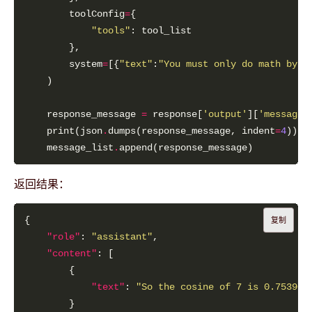
        toolConfig
=
"tools"
        system
=
[{
"text"
:
"You must only do math by u
    response_message 
=
 response[
'output'
][
'message'
    print(json
.
dumps(response_message, indent
=
4
    message_list
.
返回结果：
复制
"role"
: 
"assistant"
"content"
"text"
: 
"So the cosine of 7 is 0.753902