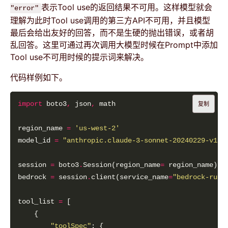
表示Tool use的返回结果不可用。这样模型就会
"error"
理解为此时Tool use调用的第三方API不可用，并且模型
最后会给出友好的回答，而不是生硬的抛出错误，或者胡
乱回答。这里可通过再次调用大模型时候在Prompt中添加
Tool use不可用时候的提示词来解决。
代码样例如下。
import
 boto3
,
 json
,
复制
region_name 
=
'us-west-2'
model_id 
=
"anthropic.claude-3-sonnet-20240229-v1:0
session 
=
 boto3
.
Session(region_name
=
bedrock 
=
 session
.
client(service_name
=
"bedrock-runt
tool_list 
=
"toolSpec"