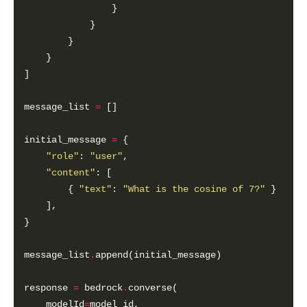
message_list 
=
initial_message 
=
"role"
: 
"user"
"content"
        { 
"text"
: 
"What is the cosine of 7?"
message_list
.
response 
=
 bedrock
.
    modelId
=