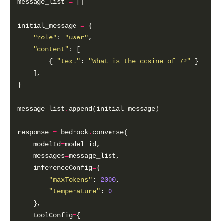
message_list 
=
initial_message 
=
"role"
: 
"user"
"content"
        { 
"text"
: 
"What is the cosine of 7?"
message_list
.
response 
=
 bedrock
.
    modelId
=
    messages
=
    inferenceConfig
=
"maxTokens"
: 
2000
"temperature"
: 
0
    toolConfig
=