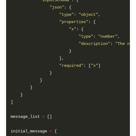
"inputSchema"
"json"
"type"
: 
"object"
"properties"
"x"
"type"
: 
"number"
"description"
: 
"The num
"required"
: [
"x"
message_list 
=
initial_message 
=