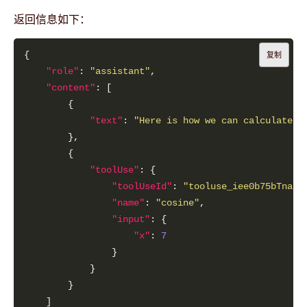
返回信息如下：
复制
"role"
: 
"assistant"
"content"
"text"
: 
"Here is how we can calculate t
"toolUse"
"toolUseId"
: 
"tooluse_iee0b75bTnagd
"name"
: 
"cosine"
"input"
"x"
: 
7