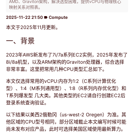
AMD、Graviton架构，解决选型困难，提供vCPU与物理核心
映射关系对照表。
2025-11-22 21:50
Compute
label
本文于2025年11月更新。
一、背景
2023年AWS新发布了7i/7a系列EC2实例，2025年发布了
8i/8a机型，以及ARM架构的Graviton处理器，综合选择
非常丰富。这里把常用几种CPU类型汇总如下。
本文仅选择常用的vCPU:内存为1:2（C系列计算优化
型）、1:4（M系列通用型）、1:8（R系列内存优化型）和
T系列爆发型 几大类。其他类型的EC2请自行创建EC2后
登录系统查询验证。
以下结果以美西2俄勒冈（us-west-2 Oregen）为准。其
他区域的CPU型号相同，部分区域截止本文编写时候可能
尚未发布对应产品，此时可选择美国区域使用最新算力。