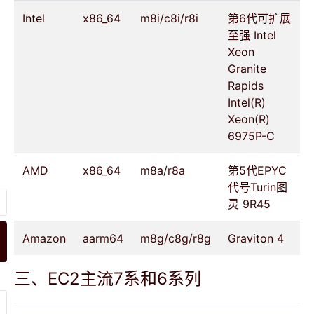
Intel
x86_64
m8i/c8i/r8i
第6代可扩展
至强 Intel
Xeon
Granite
Rapids
Intel(R)
Xeon(R)
6975P-C
AMD
x86_64
m8a/r8a
第5代EPYC
代号Turin图
灵 9R45
Amazon
aarm64
m8g/c8g/r8g
Graviton 4
三、EC2主流7系和6系列