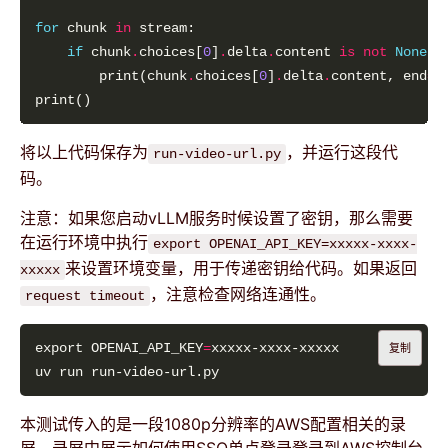
for
 chunk 
in
if
 chunk
.
choices[
0
]
.
delta
.
content 
is
not
None
        print(chunk
.
choices[
0
]
.
delta
.
content, end
=
"
将以上代码保存为
，并运行这段代
run-video-url.py
码。
注意：如果您启动vLLM服务时候设置了密钥，那么需要
在运行环境中执行
export OPENAI_API_KEY=xxxxx-xxxx-
来设置环境变量，用于传递密钥给代码。如果返回
xxxxx
，注意检查网络连通性。
request timeout
export OPENAI_API_KEY
=
复制
本测试传入的是一段1080p分辨率的AWS配置相关的录
屏，录屏中展示如何使用SSO单点登录登录到AWS控制台