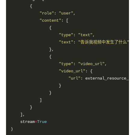
"role"
: 
"user"
"content"
"type"
: 
"text"
"text"
: 
"告诉我视频中发生了什么"
"type"
: 
"video_url"
"video_url"
"url"
    stream
=
True