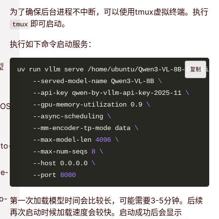
为了确保后台进程不中断，可以使用tmux虚拟终端。执行
即可启动。
tmux
执行如下命令启动服务：
型
uv run vllm serve /home/ubuntu/Qwen3-VL-8B-Thinking
复制
    --served-model-name Qwen3-VL-8B 
    --api-key qwen-by-vllm-api-key-2025-11 
    --gpu-memory-utilization 0.9 
OS
    --async-scheduling 
    --mm-encoder-tp-mode data 
    --max-model-len 
4096
to-
    --max-num-seqs 
8
    --host 0.0.0.0 
e-
    --port 
8080
o-
第一次加载模型时间会比较长，可能需要3-5分钟。后续
再次启动时候加载速度会较快。启动成功后会显示