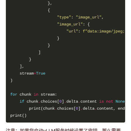
"type"
: 
"image_url"
"image_url"
"url"
: 
f
"data:image/jpeg;ba
    stream
=
True
for
 chunk 
in
if
 chunk
.
choices[
0
]
.
delta
.
content 
is
not
None
        print(chunk
.
choices[
0
]
.
delta
.
content, end
=
"
注意：如果您启动vLLM服务时候设置了密钥，那么需要