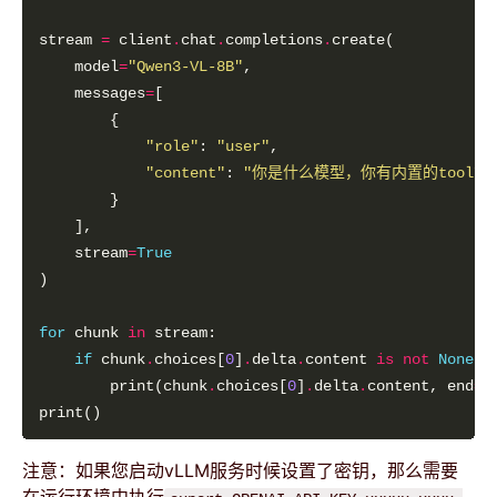
stream 
=
 client
.
chat
.
completions
.
    model
=
"Qwen3-VL-8B"
    messages
=
"role"
: 
"user"
"content"
: 
"你是什么模型，你有内置的tool能
    stream
=
True
for
 chunk 
in
if
 chunk
.
choices[
0
]
.
delta
.
content 
is
not
None
        print(chunk
.
choices[
0
]
.
delta
.
content, end
=
"
注意：如果您启动vLLM服务时候设置了密钥，那么需要
在运行环境中执行