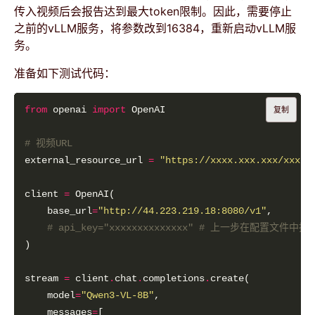
传入视频后会报告达到最大token限制。因此，需要停止
之前的vLLM服务，将参数改到16384，重新启动vLLM服
务。
准备如下测试代码：
from
 openai 
import
复制
# 视频URL
external_resource_url 
=
"https://xxxx.xxx.xxx/xxx.m
client 
=
    base_url
=
"http://44.223.219.18:8080/v1"
# api_key="xxxxxxxxxxxxxx" # 上一步在配置文
stream 
=
 client
.
chat
.
completions
.
    model
=
"Qwen3-VL-8B"
    messages
=