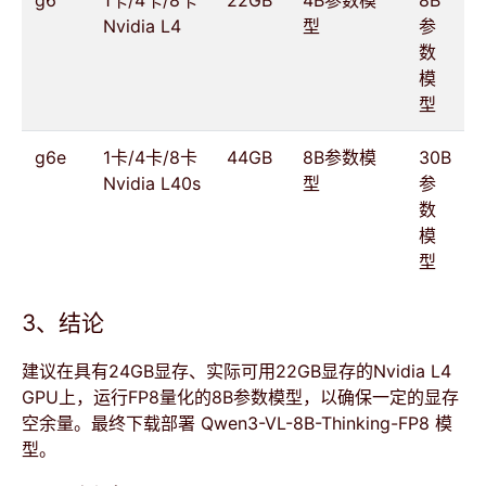
g6
1卡/4卡/8卡
22GB
4B参数模
8B
Nvidia L4
型
参
数
模
型
g6e
1卡/4卡/8卡
44GB
8B参数模
30B
Nvidia L40s
型
参
数
模
型
3、结论
建议在具有24GB显存、实际可用22GB显存的Nvidia L4
GPU上，运行FP8量化的8B参数模型，以确保一定的显存
空余量。最终下载部署 Qwen3-VL-8B-Thinking-FP8 模
型。