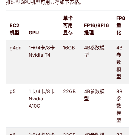
推理型GPU机型可用显存如下表格。
单卡
FP8
EC2
可用
FP16/BF16
量
机型
GPU
显存
推理
化
g4dn
1卡/4卡/8卡
16GB
4B参数模
4B
Nvidia T4
型
参
数
模
型
g5
1卡/4卡/8卡
22GB
4B参数模
8B
Nvidia
型
参
A10G
数
模
型