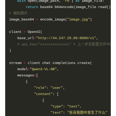
with
 open(image_path, 
"rb"
) 
as
return
 base64
.
b64encode(image_file
.
read())
.
# 编码图片
image_base64 
=
 encode_image(
"image.jpg"
client 
=
    base_url
=
"http://44.247.29.89:8080/v1"
# api_key="xxxxxxxxxxxxxx" # 上一步在配置文
stream 
=
 client
.
chat
.
completions
.
    model
=
"Qwen3-VL-8B"
    messages
=
"role"
: 
"user"
"content"
"type"
: 
"text"
"text"
: 
"告诉我图中发生了什么"