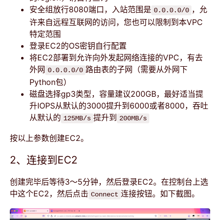
安全组放行8080端口，入站范围是
，允
0.0.0.0/0
许来自远程互联网的访问，您也可以限制到本VPC
特定范围
登录EC2的OS密钥自行配置
将EC2部署到允许向外发起网络连接的VPC，有去
外网
路由表的子网（需要从外网下
0.0.0.0/0
Python包）
磁盘选择gp3类型，容量建议200GB，最好适当提
升IOPS从默认的3000提升到6000或者8000，吞吐
从默认的
提升到
125MB/s
200MB/s
按以上参数创建EC2。
2、连接到EC2
创建完毕后等待3～5分钟，然后登录EC2。在控制台上选
中这个EC2，然后点击
连接按钮。如下截图。
Connect