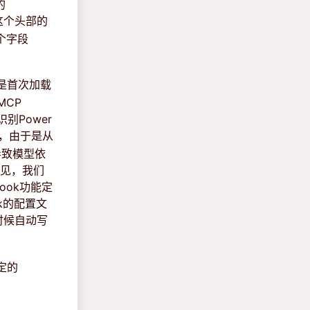
的
这个头部的
个字段
它是首次加载
MCP
别Power
是，由于是从
会导致模型依
起见，我们
ook功能定
ok的配置文
时候自动写
定的