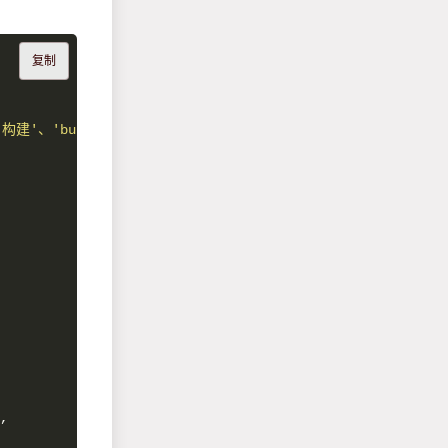
复制
、'build'、'cargo build'时使用此 Power。"