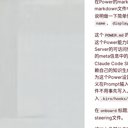
在Power的mar
markdown
说明做一下简单修
、
name
displa
这个
POWER.md
这个Power
Server的可
的meta信息中
Claude Co
赖自己的知识生成
为这个Power
义在Prompt
件不用事先写入
入
.kiro/hooks/
在
标题
onboard
steering文件。