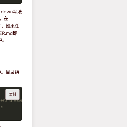
kdown写法
置。在
件，如果任
R.md即
中。
d中。目录结
复制
eering mappings
ce