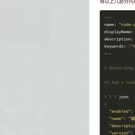
将以上几部分内
name: 
"code-
displayName:
description:
keywords: 
[
"
# Onboarding
## Add a hoo
\`\`\`
{
"enabled"
"name"
: 
"
"descripti
"version"
: