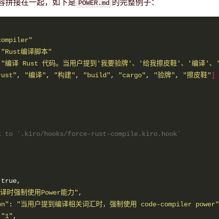
容拼接在一起，如下是
的完整例子：
POWER.md
compiler"
 
"Rust编译脚本"
 
"编译 Rust 代码。当用户提到'我要验牌'、'给我擦皮鞋'、'编译'、'构建'
rust"
, 
"编译"
, 
"构建"
, 
"build"
, 
"cargo"
, 
"验牌"
, 
"擦皮鞋"
]
k to `.kiro/hooks/force-rust-compile.kiro.hook`
编译时强制使用Power能力"
on"
: 
"当用户提到编译相关词汇时，强制使用 code-compiler power"
 
"1"