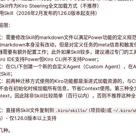
kill作为Kiro Steering全文加载方式（不推荐）
Skill（2026年2月发布的1.26.0版本起支持）
局限：
：需要修改Skill的markdown文件以满足Power功能的定义
markdown本身没有改动，但是对定义任务的meta信息和触发
截器需要有额外配置工作；此外如果Skill较多，建议通过专门的工
o IDE支持Power但Kiro CLI并不支持Power；
在CLI下创建一个新的自定义Agent（Custom Agent），在A
kill；
：前两种迁移方式使用的Kiro功能都是渐进式加载资源的，与Cla
样不会在初始化时候加载所有信息，节省Context使用。第三种
ntext，因此除非Skill比较简单（百行以内），否则不推荐这种
：直接将Skill文件复制到
(项目级)或
.kiro/skills/
~/.kiro/s
- 仅1.26.0版本以上支持
几种。