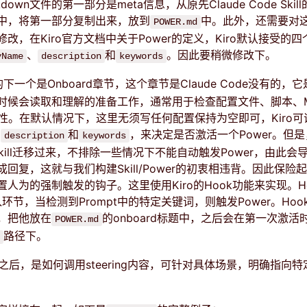
kdown文件的第一部分是meta信息，从原先Claude Code Skill
文件中，将第一部分复制出来，放到
中。此外，还需要对
POWER.md
改，在Kiro官方文档中关于Power的定义，Kiro默认接受的四
、
和
。因此要稍微修改下。
yName
description
keywords
的下一个是Onboard章节，这个章节是Claude Code没有的，
能力时候会读取和理解的准备工作，通常用于检查配置文件、脚本、
访问性。在默认情况下，这里无须写任何配置保持为空即可，Kiro可识
的
和
，来决定是否激活一个Power。但
description
keywords
de Skill迁移过来，不排除一些情况下不能自动触发Power，由此
回复，这就与我们构建Skill/Power的初衷相违背。因此保险
设置人为的强制触发的钩子。这里使用Kiro的Hook功能来实现。H
输入环节，当检测到Prompt中的特定关键词，则触发Power。Ho
，把他放在
的onboard标题中，之后会在第一次激活
POWER.md
路径下。
之后，是如何调用steering内容，可针对具体场景，明确指向特