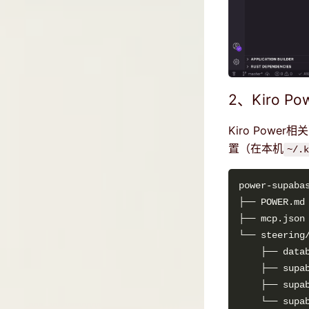
2、Kiro 
Kiro Pow
置（在本机
~/.k
├── POWER.md
├── mcp.json
└── steering
    ├── data
    ├── supa
    ├── supa
    └── supa