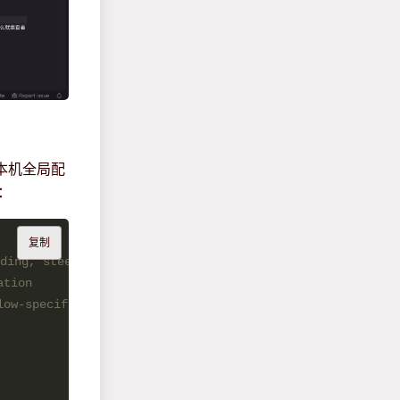
本机全局配
：
复制
ing, steering mappings
ation
specific guidance