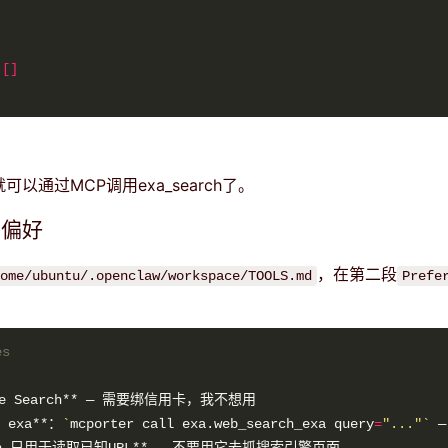
 
[]
就可以通过MCP调用exa_search了。
索偏好
，在第二段
ome/ubuntu/.openclaw/workspace/TOOLS.md
Prefe
es
 exa**：
`
mcporter call exa.web_search_exa query
=
"..."
`