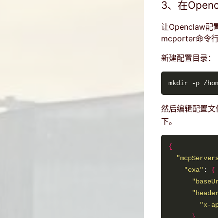
3、在Open
让Opencla
mcporter
新建配置目录：
然后编辑配置文
下。
{
"mcpServer
"exa"
: 
{
"baseU
"heade
"x-a
}