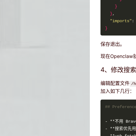
}
}
"imports"
:
}
保存退出。
现在Openclaw
4、修改搜
编辑配置文件
/h
加入如下几行：
## Preferenc
- **搜索优先用