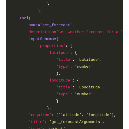
), 
Tool(
name='get_forecast', 
description='Get weather forecast for a
inputSchema={
'properties'
'latitude'
'title'
: 
'Latitude'
'type'
: 
'number'
'longitude'
'title'
: 
'Longitude'
'type'
: 
'number'
'required'
: [
'latitude'
, 
'longitude'
'title'
: 
'get_forecastArguments'
'type'
: 
'object'