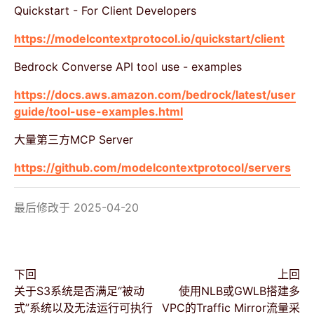
Quickstart - For Client Developers
https://modelcontextprotocol.io/quickstart/client
Bedrock Converse API tool use - examples
https://docs.aws.amazon.com/bedrock/latest/user
guide/tool-use-examples.html
大量第三方MCP Server
https://github.com/modelcontextprotocol/servers
最后修改于 2025-04-20
下回
上回
关于S3系统是否满足“被动
使用NLB或GWLB搭建多
式”系统以及无法运行可执行
VPC的Traffic Mirror流量采