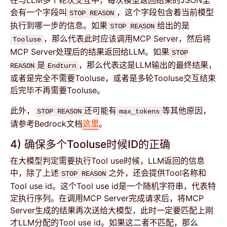
会有一个字段叫
，这个字段包含着当前模型
STOP REASON
执行到哪一步的信息。如果
给出的是
STOP REASON
，那么代表此时应该调用MCP Server，然后将
Tooluse
MCP Server处理后的结果返回给LLM。如果
STOP
是
，那么代表这是LLM输出的最终结果，
REASON
Endturn
或者是完全不需要Tooluse，或者是多轮Tooluse交互结束
后完毕不再需要Tooluse。
此外，
还可能有
等其他原因，
STOP REASON
max_tokens
请参考Bedrock文档
这里
。
4) 确保多个Tooluse时候ID的正确
在大模型判定需要执行Tool use时候，LLM返回的信息
中，除了上述
之外，还会提供Tool名称和
STOP REASON
Tool use id。这个Tool use id是一个随机字符串，代表特
定执行序列。在调用MCP Server完成请求后，将MCP
Server生成的结果再次送给大模型，此时一定要匹配上刚
才LLM分配的Tool use id。如果这二者不匹配，那么