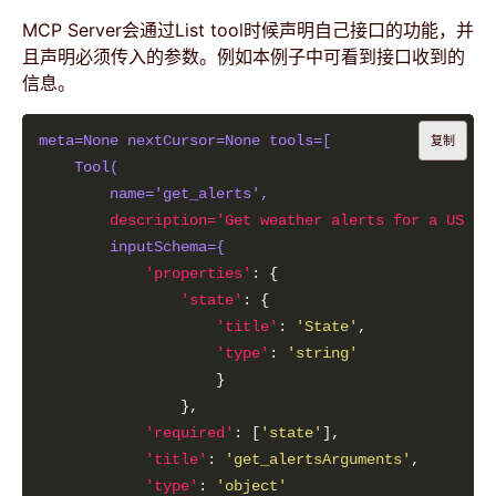
MCP Server会通过List tool时候声明自己接口的功能，并
且声明必须传入的参数。例如本例子中可看到接口收到的
信息。
meta=None nextCursor=None tools=[
复制
Tool(
name='get_alerts', 
description='Get weather alerts for a U
inputSchema={
'properties'
'state'
'title'
: 
'State'
'type'
: 
'string'
'required'
: [
'state'
'title'
: 
'get_alertsArguments'
'type'
: 
'object'