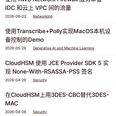
IDC 和云上 VPC 间的流量
2026-06-02
Networking
使用Transcribe+Polly实现MacOS本机设
备控制的Demo
2026-05-29
Generative AI and Machine Learning
CloudHSM 使用 JCE Provider SDK 5 实
现 None-With-RSASSA-PSS 签名
2026-04-29
Security
在CloudHSM上用3DES-CBC替代3DES-
MAC
2026-04-28
Security