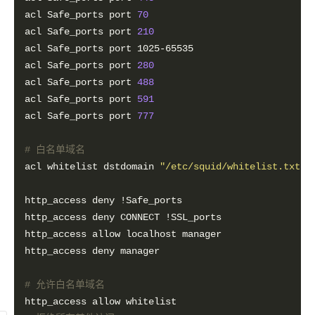
acl Safe_ports port 
70
acl Safe_ports port 
210
acl Safe_ports port 
280
acl Safe_ports port 
488
acl Safe_ports port 
591
acl Safe_ports port 
777
# 白名单域名
acl whitelist dstdomain 
"/etc/squid/whitelist.txt"
# 允许白名单域名