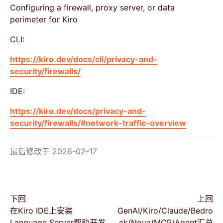
Configuring a firewall, proxy server, or data
perimeter for Kiro
CLI:
https://kiro.dev/docs/cli/privacy-and-
security/firewalls/
IDE:
https://kiro.dev/docs/privacy-and-
security/firewalls/#network-traffic-overview
最后修改于 2026-02-17
下回
上回
在Kiro IDE上安装
GenAI/Kiro/Claude/Bedro
Language Server帮助开发
ck/Nova/MCP/Agent汇总