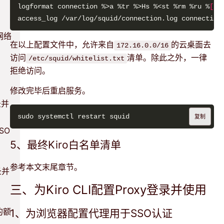
logformat connection %>a %tr %>Hs %<st %rm %ru %
[
网络
在以上配置文件中，允许来自
的云桌面去
172.16.0.0/16
访问
清单。除此之外，一律
/etc/squid/whitelist.txt
拒绝访问。
修改完毕后重启服务。
录并
复制
SO
5、最终Kiro白名单清单
参考本文末尾章节。
录并
三、为Kiro CLI配置Proxy登录并使用
的额
1、为浏览器配置代理用于SSO认证