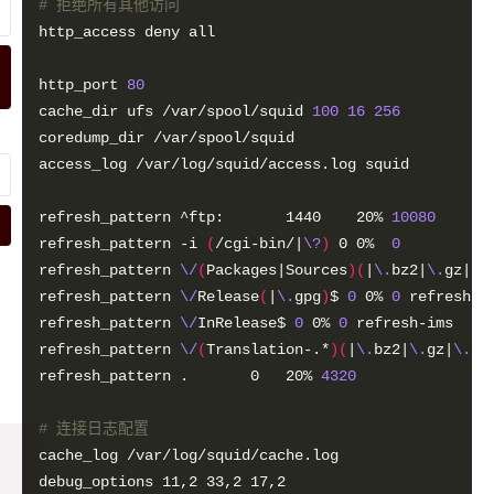
# 拒绝所有其他访问
http_port 
80
cache_dir ufs /var/spool/squid 
100
16
256
refresh_pattern ^ftp:		1440	20%	
10080
refresh_pattern -i 
(
/cgi-bin/|
\?
)
 0	0%	
0
refresh_pattern 
\/
(
Packages|Sources
)(
|
\.
bz2|
\.
gz|
\.
refresh_pattern 
\/
Release
(
|
\.
gpg
)
$ 
0
 0% 
0
refresh_pattern 
\/
InRelease$ 
0
 0% 
0
refresh_pattern 
\/
(
Translation-.*
)(
|
\.
bz2|
\.
gz|
\.
xz
refresh_pattern .		0	20%	
4320
# 连接日志配置