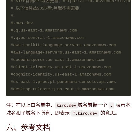
# Kiro官网API域名更新：https://kiro.dev/docs/cli/privac
# 以下信息丛2026年5月起不再需要
# 
#.aws.dev
#.q.us-east-1.amazonaws.com
#.q.eu-central-1.amazonaws.com
#aws-toolkit-language-servers.amazonaws.com
#aws-language-servers.us-east-1.amazonaws.com
#codewhisperer.us-east-1.amazonaws.com
#client-telemetry.us-east-1.amazonaws.com
#cognito-identity.us-east-1.amazonaws.com
#us-east-1.prod.pl.panorama.console.api.aws
#desktop-release.q.us-east-1.amazonaws.com
注：在以上白名单中，
域名前带一个
表示本
kiro.dev
.
域名和子域名下所有，即表示
的意思。
*.kiro.dev
六、参考文档