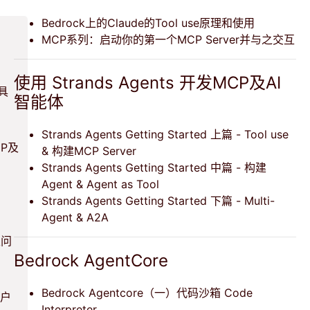
Bedrock上的Claude的Tool use原理和使用
MCP系列：启动你的第一个MCP Server并与之交互
使用 Strands Agents 开发MCP及AI
工具
智能体
Strands Agents Getting Started 上篇 - Tool use
CP及
& 构建MCP Server
Strands Agents Getting Started 中篇 - 构建
Agent & Agent as Tool
Strands Agents Getting Started 下篇 - Multi-
Agent & A2A
限问
Bedrock AgentCore
Bedrock Agentcore（一）代码沙箱 Code
租户
Interpreter