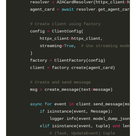
        resolver 
=
 A2ACardResolver(httpx_client
=
htt
        agent_card 
=
await
 resolver
.
# Create client using factory
        config 
=
            httpx_client
=
            streaming
=
True
,  
# Use streaming mode
        factory 
=
        client 
=
 factory
.
# Create and send message
        msg 
=
 create_message(text
=
async
for
 event 
in
 client
.
if
                logger
.
info(event
.
model_dump_json(e
elif
 isinstance(event, tuple) 
and
 len(e
# (Task, UpdateEvent) tuple