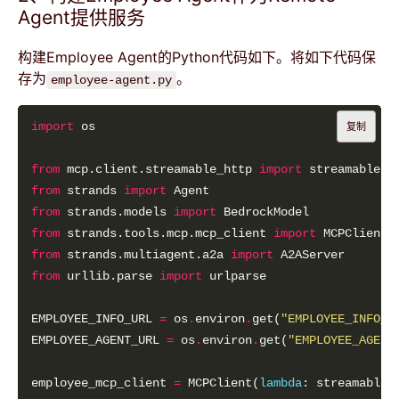
Agent提供服务
构建Employee Agent的Python代码如下。将如下代码保
存为
。
employee-agent.py
import
复制
from
 mcp.client.streamable_http 
import
from
 strands 
import
from
 strands.models 
import
from
 strands.tools.mcp.mcp_client 
import
from
 strands.multiagent.a2a 
import
from
 urllib.parse 
import
EMPLOYEE_INFO_URL 
=
 os
.
environ
.
get(
"EMPLOYEE_INFO_U
EMPLOYEE_AGENT_URL 
=
 os
.
environ
.
get(
"EMPLOYEE_AGENT
employee_mcp_client 
=
 MCPClient(
lambda