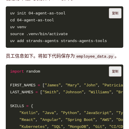
复制
员工信息如下。将如下代码保存为
。
employee_data.py
import
复制
FIRST_NAMES 
=
 [
"James"
, 
"Mary"
, 
"John"
, 
"Patricia"
,
LAST_NAMES 
=
 [
"Smith"
, 
"Johnson"
, 
"Williams"
, 
"Brow
SKILLS 
=
"Kotlin"
, 
"Java"
, 
"Python"
, 
"JavaScript"
, 
"Type
"React"
, 
"Angular"
, 
"Spring Boot"
, 
"AWS"
, 
"Dock
"Kubernetes"
, 
"SQL"
, 
"MongoDB"
, 
"Git"
, 
"CI/CD"