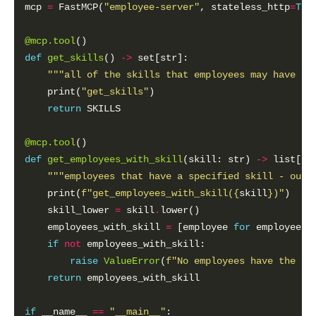
mcp 
=
 FastMCP(
"employee-server"
, stateless_http
=
Tru
@mcp.tool
def
get_skills
() 
->
"""all of the skills that employees may have - 
    print(
"get_skills"
return
@mcp.tool
def
get_employees_with_skill
(skill: str) 
->
"""employees that have a specified skill - outp
    print(
f
"get_employees_with_skill(
{
skill
}
)"
    skill_lower 
=
 skill
.
    employees_with_skill 
=
 [employee 
for
 employee 
i
if
not
raise
ValueError
(
f
"No employees have the 
{
s
return
if
 __name__ 
==
"__main__"