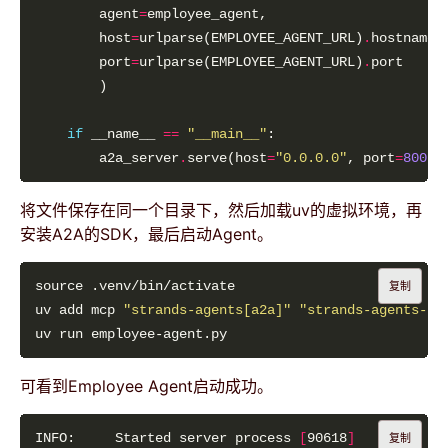
        agent
=
        host
=
urlparse(EMPLOYEE_AGENT_URL)
.
        port
=
urlparse(EMPLOYEE_AGENT_URL)
.
if
 __name__ 
==
"__main__"
        a2a_server
.
serve(host
=
"0.0.0.0"
, port
=
8001
将文件保存在同一个目录下，然后加载uv的虚拟环境，再
安装A2A的SDK，最后启动Agent。
复制
uv add mcp 
"strands-agents[a2a]"
"strands-agents-to
可看到Employee Agent启动成功。
INFO:     Started server process 
[
90618
]
复制