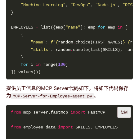
"Machine Learning"
, 
"DevOps"
, 
"Node.js"
, 
"REST 
EMPLOYEES 
=
 list({emp[
"name"
]: emp 
for
 emp 
in
"name"
: 
f
"
{
random
.
choice(FIRST_NAMES)
}
{
ran
"skills"
: random
.
sample(list(SKILLS), rando
for
 i 
in
 range(
100
]}
.
提供员工信息的MCP Server代码如下。将如下代码保存
为
。
MCP-Server-for-Employee-agent.py
from
 mcp.server.fastmcp 
import
复制
from
 employee_data 
import