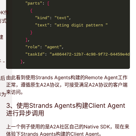
"parts"
: 
[
{
DK作
"kind"
: 
"text"
g方式
"text"
: 
"ating digit pattern "
}
构建
]
"role"
: 
"agent"
"taskId"
: 
"a4864472-12b7-4c98-9f72-64459e4d8f
 -
}
由此看到使用Strands Agents构建的Remote Agent工作
背后
正常，遵循原生A2A协议，可接受满足A2A协议的客户端
来访问。
作为
3、使用Strands Agents构建Client Agent
进行异步调用
上一个例子使用的是A2A社区自己的Native SDK，现在来
体验下Strands Agents构建的Client Agent。