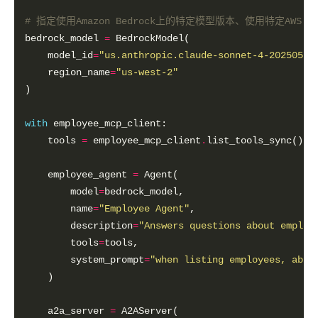
# 指定使用Amazon Bedrock上的特定模型版本、使用特定AWS Re
bedrock_model 
=
    model_id
=
"us.anthropic.claude-sonnet-4-20250514
    region_name
=
"us-west-2"
with
    tools 
=
 employee_mcp_client
.
    employee_agent 
=
        model
=
        name
=
"Employee Agent"
        description
=
"Answers questions about employ
        tools
=
        system_prompt
=
"when listing employees, abbr
    a2a_server 
=