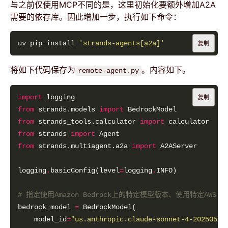
与之前仅使用MCP不同的是，这里初始化要额外增加A2A
需要的依存库。因此增加一步，执行如下命令：
uv pip install 
'strands-agents[a2a]'
复制
将如下代码保存为
。内容如下。
remote-agent.py
import
复制
from
 strands.models 
import
from
 strands_tools.calculator 
import
from
 strands 
import
from
 strands.multiagent.a2a 
import
logging
.
basicConfig(level
=
logging
.
# 指定使用Amazon Bedrock上的特定模型版本、使用特定AWS Re
bedrock_model 
=
    model_id
=
"us.anthropic.claude-sonnet-4-20250514