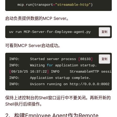
    mcp
.
run(transport
=
"streamable-http"
启动负责提供数据的MCP Server。
复制
可看到MCP Server启动成功。
INFO:     Started server process 
[
88133
]
复制
INFO:     Waiting 
for
[
09/19/25 16:37:22
]
INFO:     Uvicorn running on http://0.0.0.0:8002 
(
P
保持上述控制台的Shell窗口运行中不要关闭。再新开新的
Shell执行后续操作。
2、构建Employee Agent作为Remote