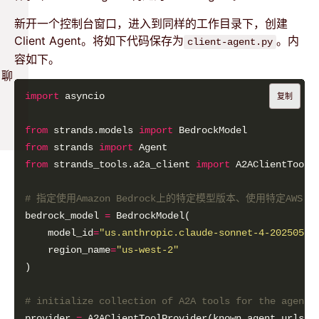
新开一个控制台窗口，进入到同样的工作目录下，创建
Client Agent。将如下代码保存为
。内
client-agent.py
）
容如下。
+聊
import
复制
from
 strands.models 
import
from
 strands 
import
from
 strands_tools.a2a_client 
import
# 指定使用Amazon Bedrock上的特定模型版本、使用特定AWS Re
bedrock_model 
=
    model_id
=
"us.anthropic.claude-sonnet-4-20250514
    region_name
=
"us-west-2"
# initialize collection of A2A tools for the agent
provider 
=
 A2AClientToolProvider(known_agent_urls
=
[