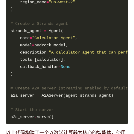
    region_name
=
"us-west-2"
# Create a Strands agent
strands_agent 
=
    name
=
"Calculator Agent"
    model
=
    description
=
"A calculator agent that can perfor
    tools
=
    callback_handler
=
None
# Create A2A server (streaming enabled by default)
a2a_server 
=
 A2AServer(agent
=
# Start the server
a2a_server
.
以上代码构建了一个以数学计算器为核心的智能体，使用