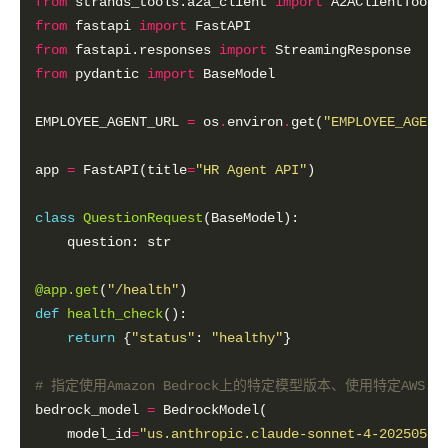
from
 strands_tools.a2a_client 
import
from
 fastapi 
import
from
 fastapi.responses 
import
from
 pydantic 
import
EMPLOYEE_AGENT_URL 
=
 os
.
environ
.
get(
"EMPLOYEE_AGENT
app 
=
 FastAPI(title
=
"HR Agent API"
class
QuestionRequest
@app.get
(
"/health"
def
health_check
return
 {
"status"
: 
"healthy"
# 指定使用Amazon Bedrock上的特定模型版本、使用特定AWS Re
bedrock_model 
=
    model_id
=
"us.anthropic.claude-sonnet-4-20250514