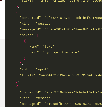
"taskId"
: 
"a4864472-12b7-4c98-9f72-64459e4d8f
}
{
"contextId"
: 
"af752716-87e2-41cb-baf6-16c5a3f
"kind"
: 
"message"
"messageId"
: 
"489ce201-f825-41ae-9d1c-10c87ce
"parts"
: 
[
{
"kind"
: 
"text"
"text"
: 
" you get the repe"
}
]
"role"
: 
"agent"
"taskId"
: 
"a4864472-12b7-4c98-9f72-64459e4d8f
}
{
"contextId"
: 
"af752716-87e2-41cb-baf6-16c5a3f
"kind"
: 
"message"
"messageId"
: 
"810eadfb-90a8-4035-a393-b7c2041