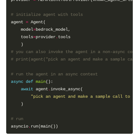
# initialize agent with tools
agent 
=
    model
=
    tools
=
provider
.
# you can also invoke the agent in a non-async cont
# print(agent("pick an agent and make a sample call
# run the agent in an async context
async
def
main
await
 agent
.
"pick an agent and make a sample call to te
# run
asyncio
.