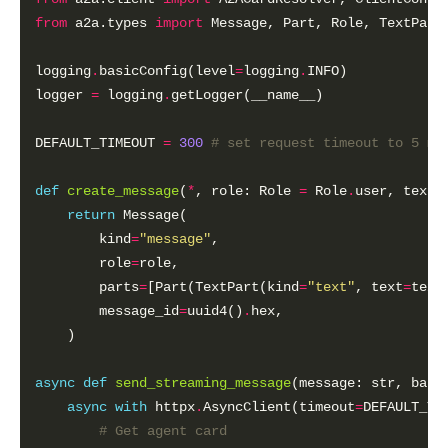
from
 a2a.types 
import
logging
.
basicConfig(level
=
logging
.
logger 
=
 logging
.
DEFAULT_TIMEOUT 
=
300
# set request timeout to 5 mi
def
create_message
(
*
, role: Role 
=
 Role
.
user, text:
return
        kind
=
"message"
        role
=
        parts
=
[Part(TextPart(kind
=
"text"
, text
=
        message_id
=
uuid4()
.
async
def
send_streaming_message
(message: str, base
async
with
 httpx
.
AsyncClient(timeout
=
DEFAULT_TI
# Get agent card