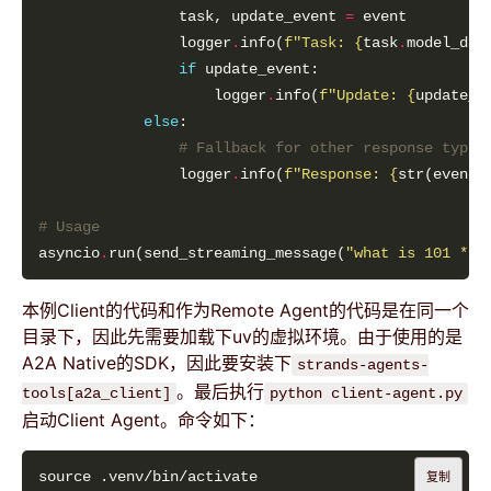
                task, update_event 
=
                logger
.
info(
f
"Task: 
{
task
.
model_dum
if
                    logger
.
info(
f
"Update: 
{
update_e
else
# Fallback for other response types
                logger
.
info(
f
"Response: 
{
str(event)
# Usage
asyncio
.
run(send_streaming_message(
"what is 101 * 1
本例Client的代码和作为Remote Agent的代码是在同一个
目录下，因此先需要加载下uv的虚拟环境。由于使用的是
A2A Native的SDK，因此要安装下
strands-agents-
。最后执行
tools[a2a_client]
python client-agent.py
启动Client Agent。命令如下：
复制