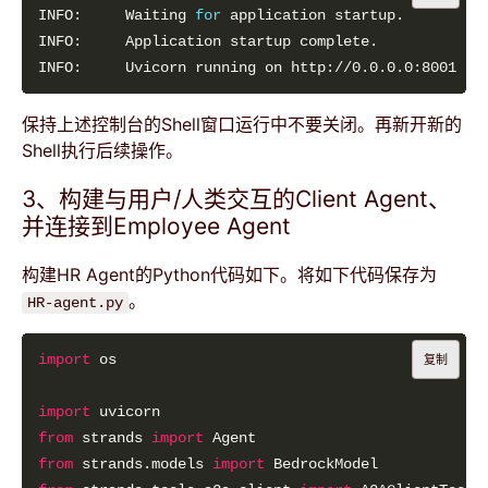
INFO:     Waiting 
for
INFO:     Uvicorn running on http://0.0.0.0:8001 
(
P
保持上述控制台的Shell窗口运行中不要关闭。再新开新的
Shell执行后续操作。
3、构建与用户/人类交互的Client Agent、
并连接到Employee Agent
构建HR Agent的Python代码如下。将如下代码保存为
。
HR-agent.py
import
复制
import
from
 strands 
import
from
 strands.models 
import