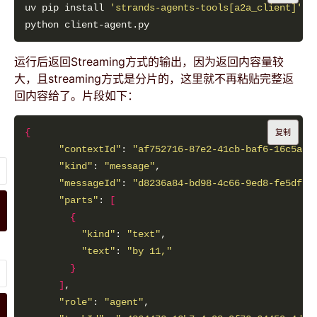
uv pip install 
'strands-agents-tools[a2a_client]'
运行后返回Streaming方式的输出，因为返回内容量较
大，且streaming方式是分片的，这里就不再粘贴完整返
回内容给了。片段如下：
{
复制
"contextId"
: 
"af752716-87e2-41cb-baf6-16c5a3f
"kind"
: 
"message"
"messageId"
: 
"d8236a84-bd98-4c66-9ed8-fe5df5d
"parts"
: 
[
{
"kind"
: 
"text"
"text"
: 
"by 11,"
}
]
"role"
: 
"agent"