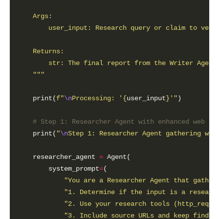
    """
    print(
f
"
\n
Processing: '
{
user_input
}
'"
# Step 1: Researcher Agent with enhanced web ca
    print(
"
\n
Step 1: Researcher Agent gathering web
    researcher_agent 
=
        system_prompt
=
"You are a Researcher Agent that gather
"1. Determine if the input is a researc
"2. Use your research tools (http_reque
"3. Include source URLs and keep findin