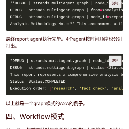
**DEBUG | strands.multiagent.graph | node_id
=
<analy
复制
DEBUG | strands.multiagent.graph | from
=
<analysis>,
DEBUG | strands.multiagent.graph | node_id
=
最终report agent执行完毕。4个agent按时间顺序也分别
打出。
*DEBUG | strands.multiagent.graph | node_id
=
<report
复制
DEBUG | strands.multiagent.graph | status
=
Execution order: 
[
'research'
, 
'fact_check'
, 
'analys
以上就是一个graph模式的A2A的例子。
四、Workflow模式