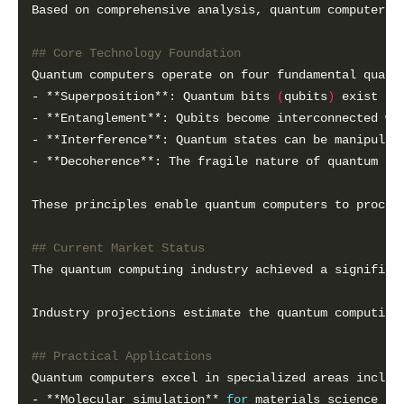
## Core Technology Foundation
- **Superposition**: Quantum bits 
(
qubits
)
 exist in
These principles enable quantum computers to proces
## Current Market Status
The quantum computing industry achieved a significa
## Practical Applications
- **Molecular simulation** 
for