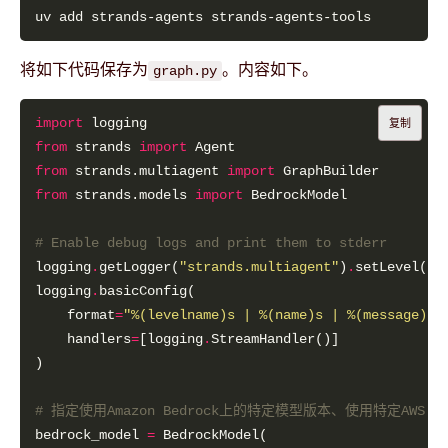
将如下代码保存为
。内容如下。
graph.py
import
复制
from
 strands 
import
from
 strands.multiagent 
import
from
 strands.models 
import
# Enable debug logs and print them to stderr
logging
.
getLogger(
"strands.multiagent"
)
.
setLevel(lo
logging
.
    format
=
"
%(levelname)s
 | 
%(name)s
 | 
%(message)s
"
    handlers
=
[logging
.
# 指定使用Amazon Bedrock上的特定模型版本、使用特定AWS Re
bedrock_model 
=