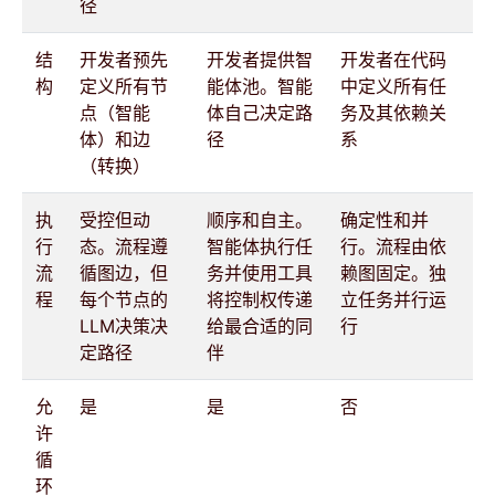
径
结
开发者预先
开发者提供智
开发者在代码
构
定义所有节
能体池。智能
中定义所有任
点（智能
体自己决定路
务及其依赖关
体）和边
径
系
（转换）
执
受控但动
顺序和自主。
确定性和并
行
态。流程遵
智能体执行任
行。流程由依
流
循图边，但
务并使用工具
赖图固定。独
程
每个节点的
将控制权传递
立任务并行运
LLM决策决
给最合适的同
行
定路径
伴
允
是
是
否
许
循
环