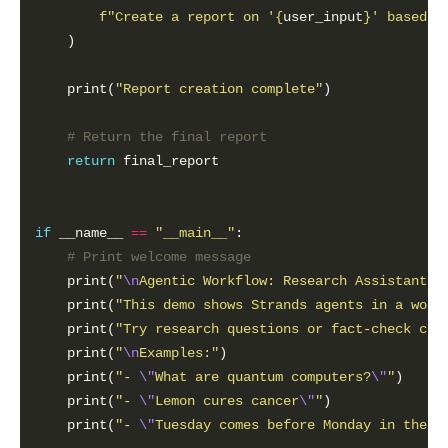
f
"Create a report on '
{
user_input
}
' based o
    print(
"Report creation complete"
# Return the final report
return
if
 __name__ 
==
"__main__"
# Print welcome message
    print(
"
\n
Agentic Workflow: Research Assistant
\n
    print(
"This demo shows Strands agents in a work
    print(
"Try research questions or fact-check cla
    print(
"
\n
Examples:"
    print(
"- 
\"
What are quantum computers?
\"
"
    print(
"- 
\"
Lemon cures cancer
\"
"
    print(
"- 
\"
Tuesday comes before Monday in the w