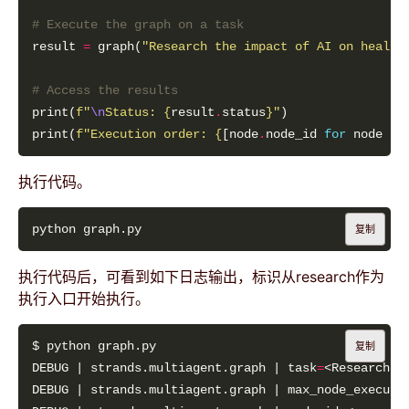
# Execute the graph on a task
result 
=
 graph(
"Research the impact of AI on health
# Access the results
print(
f
"
\n
Status: 
{
result
.
status
}
"
print(
f
"Execution order: 
{
[node
.
node_id 
for
 node 
in
执行代码。
复制
执行代码后，可看到如下日志输出，标识从research作为
执行入口开始执行。
复制
DEBUG | strands.multiagent.graph | task
=
DEBUG | strands.multiagent.graph | max_node_executi