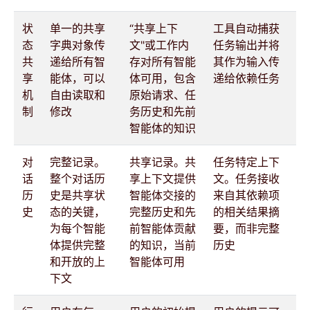
状
单一的共享
“共享上下
工具自动捕获
态
字典对象传
文"或工作内
任务输出并将
共
递给所有智
存对所有智能
其作为输入传
享
能体，可以
体可用，包含
递给依赖任务
机
自由读取和
原始请求、任
制
修改
务历史和先前
智能体的知识
对
完整记录。
共享记录。共
任务特定上下
话
整个对话历
享上下文提供
文。任务接收
历
史是共享状
智能体交接的
来自其依赖项
史
态的关键，
完整历史和先
的相关结果摘
为每个智能
前智能体贡献
要，而非完整
体提供完整
的知识，当前
历史
和开放的上
智能体可用
下文