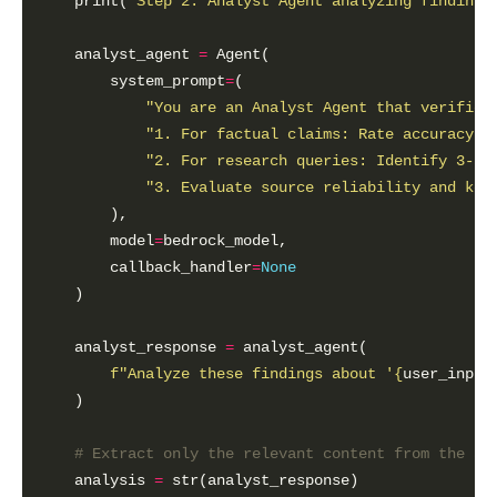
    print(
"Step 2: Analyst Agent analyzing findings
    analyst_agent 
=
        system_prompt
=
"You are an Analyst Agent that verifies
"1. For factual claims: Rate accuracy f
"2. For research queries: Identify 3-5 
"3. Evaluate source reliability and kee
        model
=
        callback_handler
=
None
    analyst_response 
=
f
"Analyze these findings about '
{
user_input
# Extract only the relevant content from the an
    analysis 
=