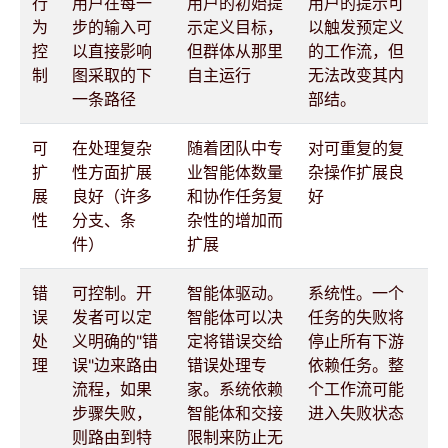
行
用户在每一
用户的初始提
用户的提示可
为
步的输入可
示定义目标，
以触发预定义
控
以直接影响
但群体从那里
的工作流，但
制
图采取的下
自主运行
无法改变其内
一条路径
部结。
可
在处理复杂
随着团队中专
对可重复的复
扩
性方面扩展
业智能体数量
杂操作扩展良
展
良好（许多
和协作任务复
好
性
分支、条
杂性的增加而
件）
扩展
错
可控制。开
智能体驱动。
系统性。一个
误
发者可以定
智能体可以决
任务的失败将
处
义明确的"错
定将错误交给
停止所有下游
理
误"边来路由
错误处理专
依赖任务。整
流程，如果
家。系统依赖
个工作流可能
步骤失败，
智能体和交接
进入失败状态
则路由到特
限制来防止无