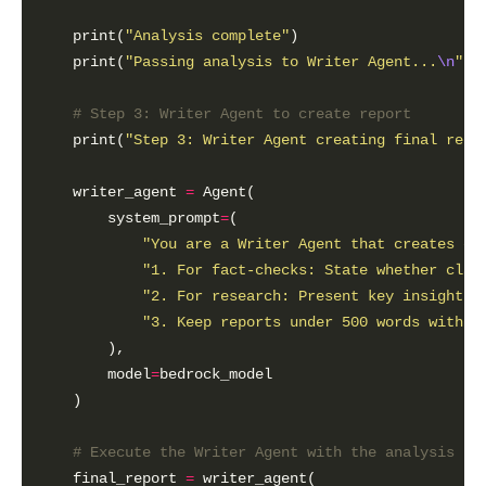
    print(
"Analysis complete"
    print(
"Passing analysis to Writer Agent...
\n
"
# Step 3: Writer Agent to create report
    print(
"Step 3: Writer Agent creating final repo
    writer_agent 
=
        system_prompt
=
"You are a Writer Agent that creates cl
"1. For fact-checks: State whether clai
"2. For research: Present key insights 
"3. Keep reports under 500 words with b
        model
=
# Execute the Writer Agent with the analysis (o
    final_report 
=