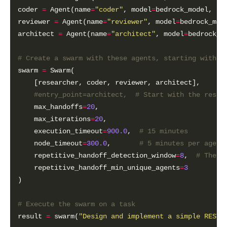
coder 
=
 Agent(name
=
"coder"
, model
=
bedrock_model, sy
reviewer 
=
 Agent(name
=
"reviewer"
, model
=
bedrock_mod
architect 
=
 Agent(name
=
"architect"
, model
=
bedrock_m
# Create a swarm with these agents, starting with t
swarm 
=
#entry_point=architect,  # Start with the resea
    max_handoffs
=
20
    max_iterations
=
20
    execution_timeout
=
900.0
,  
# 15 minutes
    node_timeout
=
300.0
,       
# 5 minutes per agent
    repetitive_handoff_detection_window
=
8
,  
# There
    repetitive_handoff_min_unique_agents
=
3
# Execute the swarm on a task
result 
=
 swarm(
"Design and implement a simple REST 