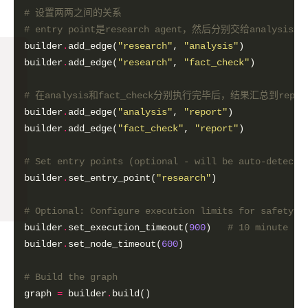
# 设置两两之间的关系
# entry point是research agent，然后分别交给analysis和f
builder
.
add_edge(
"research"
, 
"analysis"
builder
.
add_edge(
"research"
, 
"fact_check"
# 在analysis和fact_check分别执行完毕后，结果汇总到repor
builder
.
add_edge(
"analysis"
, 
"report"
builder
.
add_edge(
"fact_check"
, 
"report"
# Set entry points (optional - will be auto-detecte
builder
.
set_entry_point(
"research"
# Optional: Configure execution limits for safety
builder
.
set_execution_timeout(
900
)   
# 10 minute ti
builder
.
set_node_timeout(
600
# Build the graph
graph 
=
 builder
.