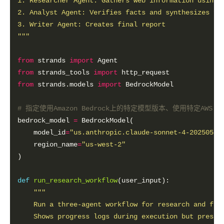
"""
from
 strands 
import
from
 strands_tools 
import
from
 strands.models 
import
# 指定使用Amazon Bedrock上的特定模型版本、使用特定AWS Re
bedrock_model 
=
    model_id
=
"us.anthropic.claude-sonnet-4-20250514
    region_name
=
"us-west-2"
def
run_research_workflow