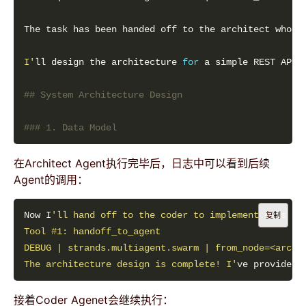
The task has been handed off to the architect who w
I'
ll design the architecture 
for
 a simple REST API 
## System Architecture Design
### 1. Data Model
在Architect Agent执行完毕后，日志中可以看到后续
Agent的调用：
Now I
复制
The architecture design is complete! I'
接着Coder Agenet会继续执行：