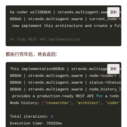
he coder willDEBUG | strands.multiagent.swarm | nod
复制
DEBUG | strands.multiagent.swarm | current_node
=
<co
 now implement this architecture and create a fully
## Todo REST API Implementation
都执行完毕后，将会返回：
This implementationDEBUG | strands.multiagent.swarm
复制
DEBUG | strands.multiagent.swarm | node
=
DEBUG | strands.multiagent.swarm | status
=
DEBUG | strands.multiagent.swarm | node_history_len
 provides a production-ready REST API 
for
Node history: 
[
'researcher'
, 
'architect'
, 
'coder'
]
Total iterations: 
3