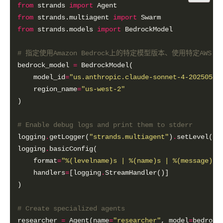
from
 strands 
import
from
 strands.multiagent 
import
from
 strands.models 
import
# 指定使用Amazon Bedrock上的特定模型版本、使用特定AWS Re
bedrock_model 
=
    model_id
=
"us.anthropic.claude-sonnet-4-20250514
    region_name
=
"us-west-2"
# Enable debug logs and print them to stderr
logging
.
getLogger(
"strands.multiagent"
)
.
setLevel(lo
logging
.
    format
=
"
%(levelname)s
 | 
%(name)s
 | 
%(message)s
"
    handlers
=
[logging
.
# Create specialized agents
researcher 
=
 Agent(name
=
"researcher"
, model
=
bedrock