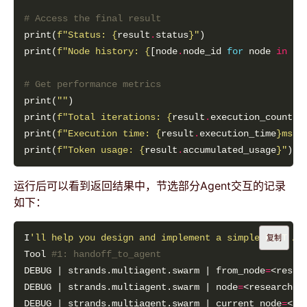
# Access the final result
print(
f
"Status: 
{
result
.
status
}
"
print(
f
"Node history: 
{
[node
.
node_id 
for
 node 
in
 re
# Get performance metrics
print(
""
print(
f
"Total iterations: 
{
result
.
execution_count
}
"
print(
f
"Execution time: 
{
result
.
execution_time
}
ms"
print(
f
"Token usage: 
{
result
.
accumulated_usage
}
"
运行后可以看到返回结果中，节选部分Agent交互的记录
如下：
I
'll help you design and implement a simple REST AP
复制
Tool 
#1: handoff_to_agent
DEBUG | strands.multiagent.swarm | from_node
=
<resea
DEBUG | strands.multiagent.swarm | node
=
DEBUG | strands.multiagent.swarm | current_node
=
<ar