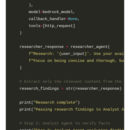
        model
=
        callback_handler
=
None
        tools
=
    researcher_response 
=
f
"Research: '
{
user_input
}
'. Use your availa
f
"Focus on being concise and thorough, but 
# Extract only the relevant content from the re
    research_findings 
=
    print(
"Research complete"
    print(
"Passing research findings to Analyst Age
# Step 2: Analyst Agent to verify facts