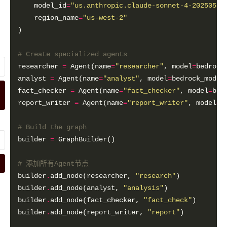
    model_id
=
"us.anthropic.claude-sonnet-4-20250514
    region_name
=
"us-west-2"
# Create specialized agents
researcher 
=
 Agent(name
=
"researcher"
, model
=
bedrock
analyst 
=
 Agent(name
=
"analyst"
, model
=
bedrock_model
fact_checker 
=
 Agent(name
=
"fact_checker"
, model
=
bed
report_writer 
=
 Agent(name
=
"report_writer"
, model
=
b
# Build the graph
builder 
=
# 添加所有Agent节点
builder
.
add_node(researcher, 
"research"
builder
.
add_node(analyst, 
"analysis"
builder
.
add_node(fact_checker, 
"fact_check"
builder
.
add_node(report_writer, 
"report"