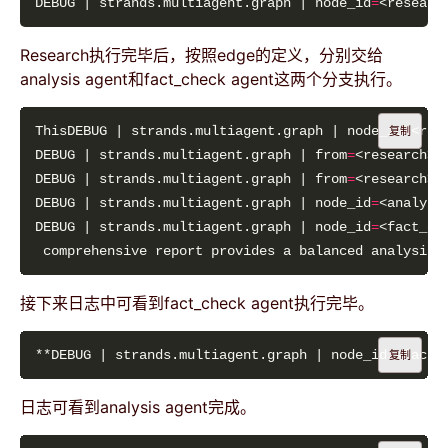
DEBUG | strands.multiagent.graph | node_id
=
Research执行完毕后，按照edge的定义，分别交给
analysis agent和fact_check agent这两个分支执行。
ThisDEBUG | strands.multiagent.graph | node_id
=
<res
复制
DEBUG | strands.multiagent.graph | from
=
<research>,
DEBUG | strands.multiagent.graph | from
=
<research>,
DEBUG | strands.multiagent.graph | node_id
=
DEBUG | strands.multiagent.graph | node_id
=
 comprehensive report provides a balanced analysis 
接下来日志中可看到fact_check agent执行完毕。
**DEBUG | strands.multiagent.graph | node_id
=
<fact_
复制
日志可看到analysis agent完成。