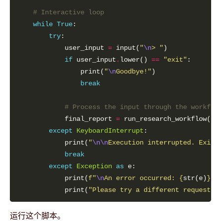
# Interactive loop
while
True
try
            user_input 
=
 input(
"
\n
> "
if
 user_input
.
lower() 
==
"exit"
                print(
"
\n
Goodbye!"
break
# Process the input through the workflo
            final_report 
=
except
KeyboardInterrupt
            print(
"
\n\n
Execution interrupted. Exiti
break
except
Exception
as
            print(
f
"
\n
An error occurred: 
{
str(e)
}
"
            print(
"Please try a different request."
运行这个脚本。